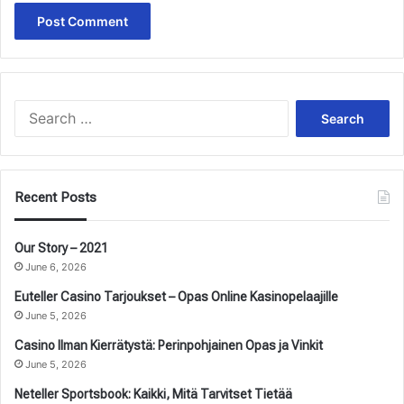
Search
for:
Recent Posts
Our Story – 2021
June 6, 2026
Euteller Casino Tarjoukset – Opas Online Kasinopelaajille
June 5, 2026
Casino Ilman Kierrätystä: Perinpohjainen Opas ja Vinkit
June 5, 2026
Neteller Sportsbook: Kaikki, Mitä Tarvitset Tietää