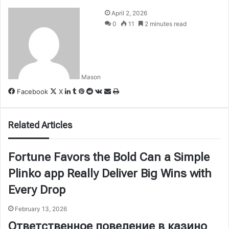
April 2, 2026
0
11
2 minutes read
Mason
LinkedIn
Tumblr
Pinterest
Reddit
VKontakte
Share
Print
Facebook
X
via
Email
Related Articles
Fortune Favors the Bold Can a Simple
Plinko app Really Deliver Big Wins with
Every Drop
February 13, 2026
Ответственное поведение в казино