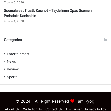
June 5, 2026
Suomalaiset Trustly Kasinot – Täydellinen Opas Suomen
Parhaisiin Kasinoihin
June 4, 2026
Categories
Entertainment
News
Review
Sports
© 2024 – All Right Reserved
Tamil-yogi
About Us
Write for Us
Contact Us
Disclaimer
Privacy Policy