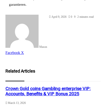
garantieren.
April 9, 2026
0
9
2 minutes read
Mason
LinkedIn
Tumblr
Pinterest
Reddit
VKontakte
Share
Print
Facebook
X
via
Email
Related Articles
Crown Gold coins Gambling enterprise VIP:
Accounts, Benefits & VIP Bonus 2025
March 13, 2026