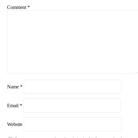
Comment
*
Name
*
Email
*
Website