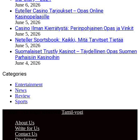
June 6, 2026
Euteller Casino Tarjoukset – Opas Online
Kasinopelaajille
June 5, 2026
Casino Ilman Kierrätystä: Perinpohjainen Opas ja Vinkit
June 5, 2026
Neteller Sportsbook: Kaikki, Mitä Tarvitset Tietää
June 5, 2026
Suomalaiset Trustly Kasinot – Täydellinen Opas Suomen
Parhaisiin Kasinoihin
June 4, 2026
Categories
Entertainment
News
Review
Sports
© 2024 – All Right Reserved
Tamil-yogi
About Us
Write for Us
Contact Us
Disclaimer