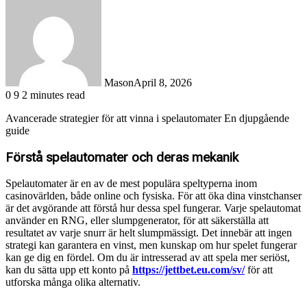
Mason
April 8, 2026
0
9
2 minutes read
Avancerade strategier för att vinna i spelautomater En djupgående
guide
Förstå spelautomater och deras mekanik
Spelautomater är en av de mest populära speltyperna inom
casinovärlden, både online och fysiska. För att öka dina vinstchanser
är det avgörande att förstå hur dessa spel fungerar. Varje spelautomat
använder en RNG, eller slumpgenerator, för att säkerställa att
resultatet av varje snurr är helt slumpmässigt. Det innebär att ingen
strategi kan garantera en vinst, men kunskap om hur spelet fungerar
kan ge dig en fördel. Om du är intresserad av att spela mer seriöst,
kan du sätta upp ett konto på
https://jettbet.eu.com/sv/
för att
utforska många olika alternativ.