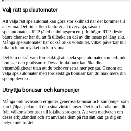
Välj rätt spelautomater
Att välja rätt spelautomat kan göra stor skillnad när det kommer till
att vinna. Det finns flera faktorer att överväga, såsom
spelautomatens RTP (återbetalningsprocent). Ju högre RTP, desto
bättre chanser har du att få tillbaka en del av din insats på lång sikt.
Många spelautomater har också olika volatilitet, vilket påverkar hur
ofta och hur mycket du kan vinna.
Det kan också vara fördelaktigt att spela spelautomater som erbjuder
bonusar och gratissnurr. Dessa funktioner kan öka dina
vinstmöjligheter utan att du behöver satsa mer pengar. Genom att
välja spelautomater med fördelaktiga bonusar kan du maximera din
spelupplevelse.
Utnyttja bonusar och kampanjer
Många onlinecasinon erbjuder generösa bonusar och kampanjer som
kan hjälpa spelare att öka sina vinstchanser. Det kan handla om allt
från välkomstbonusar till lojalitetsprogram. Att vara medveten om
dessa erbjudanden och att använda dem på rätt sätt kan ge dig en
betydande fördel.