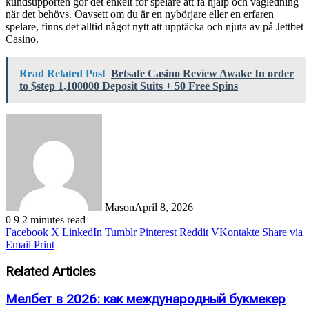
kundsupporten gör det enkelt för spelare att få hjälp och vägledning
när det behövs. Oavsett om du är en nybörjare eller en erfaren
spelare, finns det alltid något nytt att upptäcka och njuta av på Jettbet
Casino.
Read Related Post
Betsafe Casino Review Awake In order
to $step 1,100000 Deposit Suits + 50 Free Spins
Mason
April 8, 2026
0
9
2 minutes read
Facebook
X
LinkedIn
Tumblr
Pinterest
Reddit
VKontakte
Share via
Email
Print
Related Articles
Мелбет в 2026: как международный букмекер