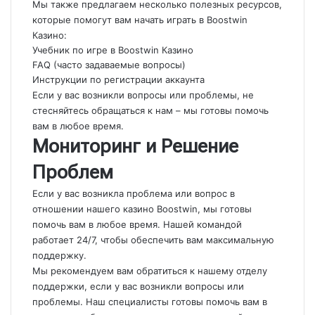
Мы также предлагаем несколько полезных ресурсов,
которые помогут вам начать играть в Boostwin
Казино:
Учебник по игре в Boostwin Казино
FAQ (часто задаваемые вопросы)
Инструкции по регистрации аккаунта
Если у вас возникли вопросы или проблемы, не
стесняйтесь обращаться к нам – мы готовы помочь
вам в любое время.
Мониторинг и Решение
Проблем
Если у вас возникла проблема или вопрос в
отношении нашего казино Boostwin, мы готовы
помочь вам в любое время. Нашей командой
работает 24/7, чтобы обеспечить вам максимальную
поддержку.
Мы рекомендуем вам обратиться к нашему отделу
поддержки, если у вас возникли вопросы или
проблемы. Наш специалисты готовы помочь вам в