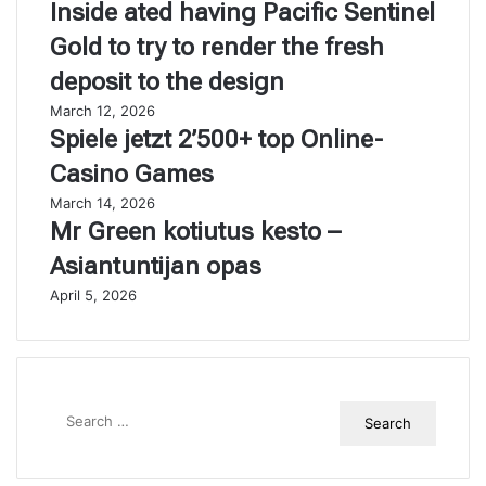
Inside ated having Pacific Sentinel
Gold to try to render the fresh
deposit to the design
March 12, 2026
Spiele jetzt 2’500+ top Online-
Casino Games
March 14, 2026
Mr Green kotiutus kesto –
Asiantuntijan opas
April 5, 2026
S
e
a
r