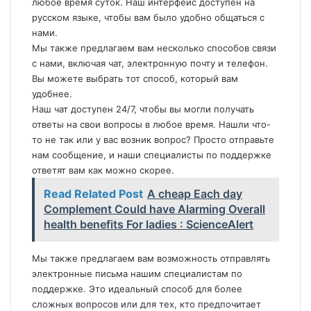
любое время суток. Наш интерфейс доступен на
русском языке, чтобы вам было удобно общаться с
нами.
Мы также предлагаем вам несколько способов связи
с нами, включая чат, электронную почту и телефон.
Вы можете выбрать тот способ, который вам
удобнее.
Наш чат доступен 24/7, чтобы вы могли получать
ответы на свои вопросы в любое время. Нашли что-
то не так или у вас возник вопрос? Просто отправьте
нам сообщение, и наши специалисты по поддержке
ответят вам как можно скорее.
Read Related Post
A cheap Each day
Complement Could have Alarming Overall
health benefits For ladies : ScienceAlert
Мы также предлагаем вам возможность отправлять
электронные письма нашим специалистам по
поддержке. Это идеальный способ для более
сложных вопросов или для тех, кто предпочитает