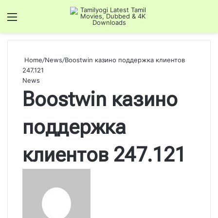
Menu
S
Home
/
News
/
Boostwin казино поддержка клиентов
247.121
News
Boostwin казино
поддержка
клиентов 247.121