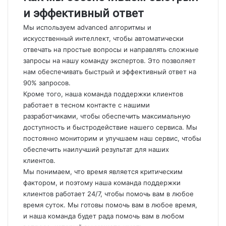
и эффективный ответ
Мы используем advanced алгоритмы и
искусственный интеллект, чтобы автоматически
отвечать на простые вопросы и направлять сложные
запросы на нашу команду экспертов. Это позволяет
нам обеспечивать быстрый и эффективный ответ на
90% запросов.
Кроме того, наша команда поддержки клиентов
работает в тесном контакте с нашими
разработчиками, чтобы обеспечить максимальную
доступность и быстродействие нашего сервиса. Мы
постоянно мониторим и улучшаем наш сервис, чтобы
обеспечить наилучший результат для наших
клиентов.
Мы понимаем, что время является критическим
фактором, и поэтому наша команда поддержки
клиентов работает 24/7, чтобы помочь вам в любое
время суток. Мы готовы помочь вам в любое время,
и наша команда будет рада помочь вам в любом