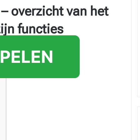
– overzicht van het
ijn functies
PELEN