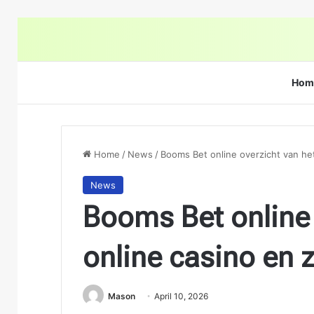
Hom
Home
/
News
/
Booms Bet online overzicht van het
News
Booms Bet online 
online casino en z
Mason
April 10, 2026