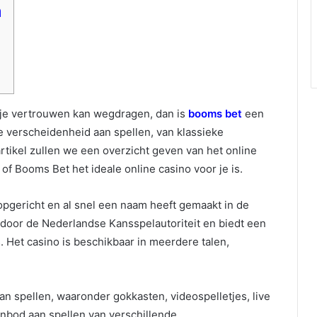
n
t je vertrouwen kan wegdragen, dan is
booms bet
een
e verscheidenheid aan spellen, van klassieke
artikel zullen we een overzicht geven van het online
 of Booms Bet het ideale online casino voor je is.
 opgericht en al snel een naam heeft gemaakt in de
 door de Nederlandse Kansspelautoriteit en biedt een
 Het casino is beschikbaar in meerdere talen,
n spellen, waaronder gokkasten, videospelletjes, live
aanbod aan spellen van verschillende