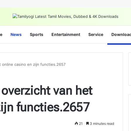
e
News
Sports
Entertainment
Service
Downloa
 online casino en zijn functies.2657
overzicht van het
ijn functies.2657
21
3 minutes read