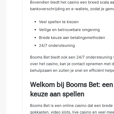
Bovendien biedt het casino een breed scala a
bankoverschrijding en e-wallets, zodat je gem
Veel spellen te kiezen
Veilige en betrouwbare omgeving
Brede keuze aan betalingsmethoden
24/7 ondersteuning
Booms Bet biedt ook een 24/7 ondersteuning vo
over het casino, kan je contact opnemen met d
behulpzaam en zullen je snel en efficiënt help
Welkom bij Booms Bet: een 
keuze aan spellen
Booms Bet is een online casino dat een brede
gokkasten, video slots, live casino en veel m