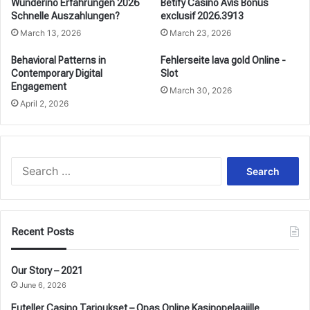
Wunderino Erfahrungen 2026
Betify Casino Avis Bonus
Schnelle Auszahlungen?
exclusif 2026.3913
March 13, 2026
March 23, 2026
Behavioral Patterns in
Fehlerseite lava gold Online -
Contemporary Digital
Slot
Engagement
March 30, 2026
April 2, 2026
Search
for:
Recent Posts
Our Story – 2021
June 6, 2026
Euteller Casino Tarjoukset – Opas Online Kasinopelaajille