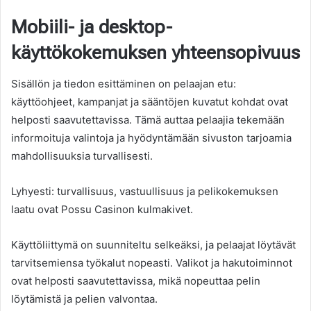
Mobiili- ja desktop-
käyttökokemuksen yhteensopivuus
Sisällön ja tiedon esittäminen on pelaajan etu:
käyttöohjeet, kampanjat ja sääntöjen kuvatut kohdat ovat
helposti saavutettavissa. Tämä auttaa pelaajia tekemään
informoituja valintoja ja hyödyntämään sivuston tarjoamia
mahdollisuuksia turvallisesti.
Lyhyesti: turvallisuus, vastuullisuus ja pelikokemuksen
laatu ovat Possu Casinon kulmakivet.
Käyttöliittymä on suunniteltu selkeäksi, ja pelaajat löytävät
tarvitsemiensa työkalut nopeasti. Valikot ja hakutoiminnot
ovat helposti saavutettavissa, mikä nopeuttaa pelin
löytämistä ja pelien valvontaa.