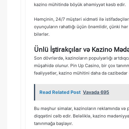
kazino mühitində böyük əhəmiyyət kəsb edir.
Həmçinin, 24/7 müştəri xidməti ilə istifadəçiləri
oyunçuların rahatlığı üçün önəmlidir, çünki hər
bilərlər.
Ünlü İştirakçılar və Kazino Mədə
Son dövrlərdə, kazinoların populyarlığı artdıqc
müşahidə olunur. Pin Up Casino, bir çox tanınmış
fəaliyyətlər, kazino mühitini daha da cazibədar 
Read Related Post
Vavada 695
Bu məşhur simalar, kazinoların reklamında və p
diqqətini cəlb edir. Beləliklə, kazino mədəniyy
tanınmağa başlayır.