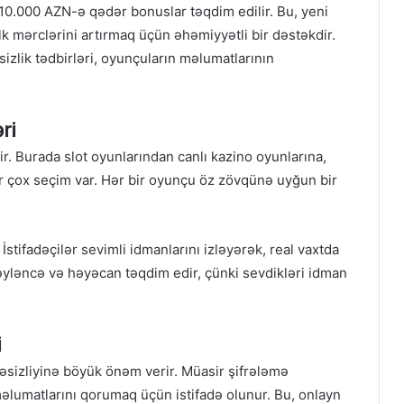
10.000 AZN-ə qədər bonuslar təqdim edilir. Bu, yeni
ilk mərclərini artırmaq üçün əhəmiyyətli bir dəstəkdir.
sizlik tədbirləri, oyunçuların məlumatlarının
ri
r. Burada slot oyunlarından canlı kazino oyunlarına,
 çox seçim var. Hər bir oyunçu öz zövqünə uyğun bir
stifadəçilər sevimli idmanlarını izləyərək, real vaxtda
əyləncə və həyəcan təqdim edir, çünki sevdikləri idman
i
kəsizliyinə böyük önəm verir. Müasir şifrələmə
məlumatlarını qorumaq üçün istifadə olunur. Bu, onlayn