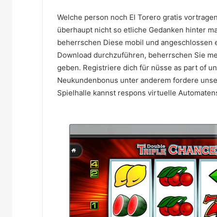
Welche person noch El Torero gratis vortrag
überhaupt nicht so etliche Gedanken hinter m
beherrschen Diese mobil und angeschlossen ex
Download durchzuführen, beherrschen Sie me
geben. Registriere dich für nüsse as part of un
Neukundenbonus unter anderem fordere unser 
Spielhalle kannst respons virtuelle Automaten