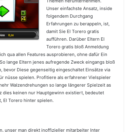
Themen herunternehmen.
Unser einfachste Ansatz, inside
folgendem Durchgang
Erfahrungen zu berappeln, ist,
damit Sie El Torero gratis
aufführen. Darüber Eltern El
Torero gratis bloß Anmeldung
ich qua allen Features ausprobieren, ohne dafür Ein
o lange Eltern jenes aufregende Zweck eingangs bloß
, bevor Diese gegenseitig eingeschaltet Einsätze via
r nüsse spielen. Profitiere als erfahrener Vielspieler
ehr Walzendrehungen so lange längerer Spielzeit as
z dies keinen nur Hauptgewinn existiert, bedeutet
t, El Torero hinter spielen.
, unser man direkt inoffizieller mitarbeiter Inter