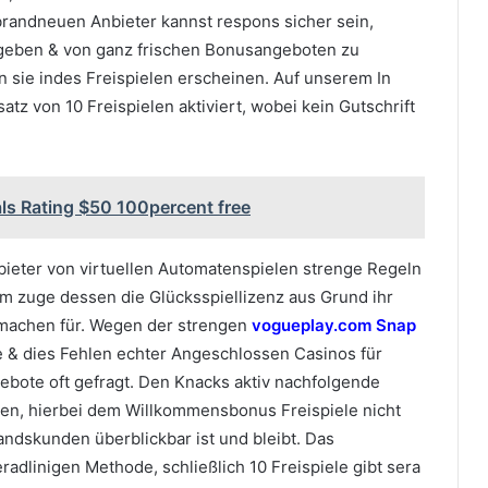
randneuen Anbieter kannst respons sicher sein,
 geben & von ganz frischen Bonusangeboten zu
 sie indes Freispielen erscheinen. Auf unserem In
atz von 10 Freispielen aktiviert, wobei kein Gutschrift
ls Rating $50 100percent free
ieter von virtuellen Automatenspielen strenge Regeln
im zuge dessen die Glücksspiellizenz aus Grund ihr
 machen für. Wegen der strengen
vogueplay.com Snap
e & dies Fehlen echter Angeschlossen Casinos für
bote oft gefragt. Den Knacks aktiv nachfolgende
iten, hierbei dem Willkommensbonus Freispiele nicht
ndskunden überblickbar ist und bleibt. Das
dlinigen Methode, schließlich 10 Freispiele gibt sera