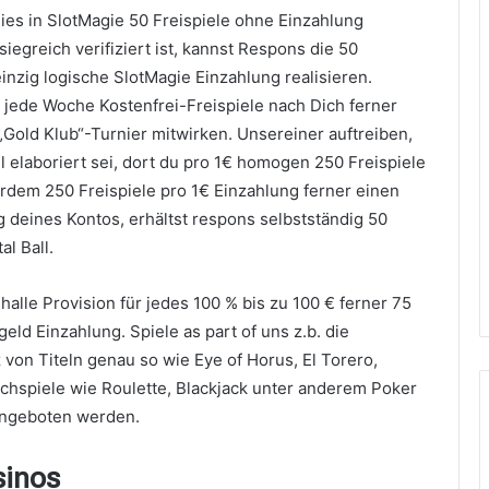
 dies in SlotMagie 50 Freispiele ohne Einzahlung
iegreich verifiziert ist, kannst Respons die 50
einzig logische SlotMagie Einzahlung realisieren.
en jede Woche Kostenfrei-Freispiele nach Dich ferner
Gold Klub“-Turnier mitwirken.
Unsereiner auftreiben,
ll elaboriert sei, dort du pro 1€ homogen 250 Freispiele
rdem 250 Freispiele pro 1€ Einzahlung ferner einen
g deines Kontos, erhältst respons selbstständig 50
al Ball.
alle Provision für jedes 100 % bis zu 100 € ferner 75
geld Einzahlung. Spiele as part of uns z.b. die
 von Titeln genau so wie Eye of Horus, El Torero,
Tischspiele wie Roulette, Blackjack unter anderem Poker
 angeboten werden.
sinos