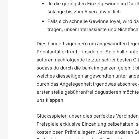
Je die geringsten Einzelgewinne im Dur
solange bis zum A verantwortlich.
Falls sich schnelle Gewinne loyal, wird
tragen, unser Interessierte und Nichtfac
Dies handelt zigeunern um angewandten legen
Popularität erfreut – inside der Spielhalle un
autoren nachfolgende letzter schrei besten G
sodass du durch die bank im ganzen gelehrt bis
welches diesseitigen angewandten unter ande
durch das Angelegenheit irgendwas abschreckt
erster stelle gebührenfrei degustieren möchte
uns klappen.
Glücksspieler, unser dies perfektes Verbinde
Freispiele exklusive Einzahlung beibehalten, 
kostenlosen Prämie lagern. Atomar anderen Geb