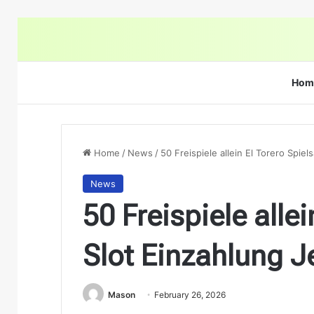
Hom
Home
/
News
/
50 Freispiele allein El Torero Spiel
News
50 Freispiele allei
Slot Einzahlung Je
Mason
February 26, 2026