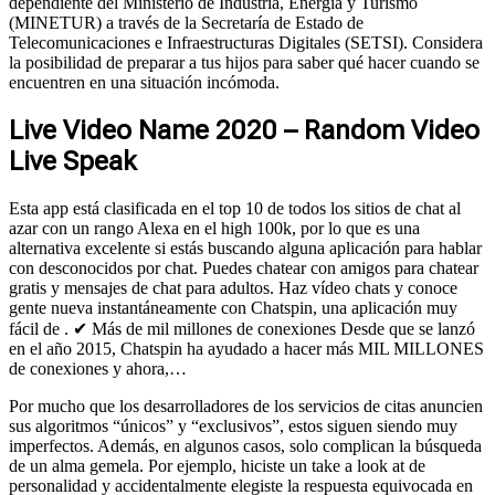
dependiente del Ministerio de Industria, Energía y Turismo
(MINETUR) a través de la Secretaría de Estado de
Telecomunicaciones e Infraestructuras Digitales (SETSI). Considera
la posibilidad de preparar a tus hijos para saber qué hacer cuando se
encuentren en una situación incómoda.
Live Video Name 2020 – Random Video
Live Speak
Esta app está clasificada en el top 10 de todos los sitios de chat al
azar con un rango Alexa en el high 100k, por lo que es una
alternativa excelente si estás buscando alguna aplicación para hablar
con desconocidos por chat. Puedes chatear con amigos para chatear
gratis y mensajes de chat para adultos. Haz vídeo chats y conoce
gente nueva instantáneamente con Chatspin, una aplicación muy
fácil de . ✔ Más de mil millones de conexiones Desde que se lanzó
en el año 2015, Chatspin ha ayudado a hacer más MIL MILLONES
de conexiones y ahora,…
Por mucho que los desarrolladores de los servicios de citas anuncien
sus algoritmos “únicos” y “exclusivos”, estos siguen siendo muy
imperfectos. Además, en algunos casos, solo complican la búsqueda
de un alma gemela. Por ejemplo, hiciste un take a look at de
personalidad y accidentalmente elegiste la respuesta equivocada en