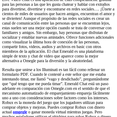
para las personas a las que les gusta chatear y hablar con extraños
para divertirse, divertirse y encontrarse en redes sociales…. ¡Únete a
cientos de miles de usuarios que hacen amigos, encuentran el amor y
se divierten! Aunque el propósito de las redes sociales es crear un
canal de comunicación entre las personas que se encuentran lejos,
estas suelen ser una mejor opción cuando se trata de conversar con
familiares y amigos. Sin embargo, hay personas que disfrutan de
socializar y entablar nuevas amistades. Ofrece funciones adicionales
como visualizar la última hora de conexión de las personas,
compartir fotos, videos, audios y archivos en basic con otros
miembros de la aplicación. El chat Emerald es una plataforma
simple de texto y chat de video que aparece como la mejor
alternativa a Omegle para la diversión y la aleatoriedad.
Resulta que unirse a los Illuminati es tan fácil como rellenar un
formulario PDF. Cuando le contesté a este señor que me estaba
intentando timar, me llamó “vago y desdichado”, preguntándome
que “qué tengo que me pueda timar”. Emerald Chat está un paso
adelante en comparación con Omegle.com en el sentido de que el
mecanismo automatizado de emparejamiento empareja fácilmente
uno a uno con consideraciones sobre factores como los intereses.
Robux es la moneda del juego que los jugadores utilizan para
comprar objetos y mejoras. Puedes comprar Robux con dinero
actual
omgegle
o ganar moneda virtual mientras juegas. Pero
muchos estafadores utilizan el phishing para robar Robux o dinero