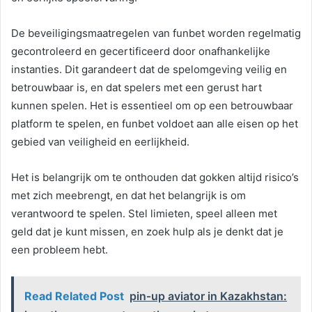
De beveiligingsmaatregelen van funbet worden regelmatig
gecontroleerd en gecertificeerd door onafhankelijke
instanties. Dit garandeert dat de spelomgeving veilig en
betrouwbaar is, en dat spelers met een gerust hart
kunnen spelen. Het is essentieel om op een betrouwbaar
platform te spelen, en funbet voldoet aan alle eisen op het
gebied van veiligheid en eerlijkheid.
Het is belangrijk om te onthouden dat gokken altijd risico’s
met zich meebrengt, en dat het belangrijk is om
verantwoord te spelen. Stel limieten, speel alleen met
geld dat je kunt missen, en zoek hulp als je denkt dat je
een probleem hebt.
Read Related Post
pin‑up aviator in Kazakhstan: