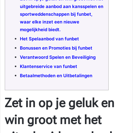
uitgebreide aanbod aan kansspelen en
sportweddenschappen bij funbet,
waar elke inzet een nieuwe
mogelijkheid biedt.
Het Spelaanbod van funbet
Bonussen en Promoties bij funbet
Verantwoord Spelen en Beveiliging
Klantenservice van funbet
Betaalmethoden en Uitbetalingen
Zet in op je geluk en
win groot met het