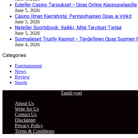
Euteller Casino Tarjoukset – Opas Online Kasinopelaajille
June 5, 2026
Casino Ilman Kierrätystä: Perinpohjainen Opas ja Vinkit
June 5, 2026
Neteller Sportsbook: Kaikki, Mitä Tarvitset Tietää
June 5, 2026
Suomalaiset Trustly Kasinot – Täydellinen Opas Suomen P
June 4, 2026
Categories
Entertainment
News
Review
Sports
© 2024 – All Right Reserved
Tamil-yogi
About Us
Write for Us
Contact Us
Disclaimer
Privacy Policy
Terms & Conditions