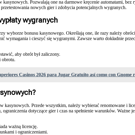
ów kasynowych. Pozwalają one na darmowe kręcenie automatami, bez
o przetestowania nowych gier i zdobycia potencjalnych wygranych.
ypłaty wygranych
rzy wyborze bonusu kasynowego. Określają one, ile razy należy obró
ełnić wymagania i cieszyć się wygranymi. Zawsze warto dokładnie prze
tawić, aby obrót był zaliczony.
 obrotu.
 Superiores Casinos 2026 para Jugar Gratuito así­ como con Gnome
asynowych?
ów kasynowych. Przede wszystkim, należy wybierać renomowane i lice
ograniczenia dotyczące gier i czas na spełnienie warunków. Ważne jes
iada ważną licencję.
runkami i ograniczeniami.