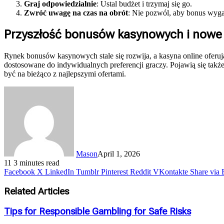
Graj odpowiedzialnie
: Ustal budżet i trzymaj się go.
Zwróć uwagę na czas na obrót
: Nie pozwól, aby bonus wyga
Przyszłość bonusów kasynowych i nowe 
Rynek bonusów kasynowych stale się rozwija, a kasyna online oferują
dostosowane do indywidualnych preferencji graczy. Pojawią się także
być na bieżąco z najlepszymi ofertami.
Mason
April 1, 2026
11
3 minutes read
Facebook
X
LinkedIn
Tumblr
Pinterest
Reddit
VKontakte
Share via 
Related Articles
Tips for Responsible Gambling for Safe Risks