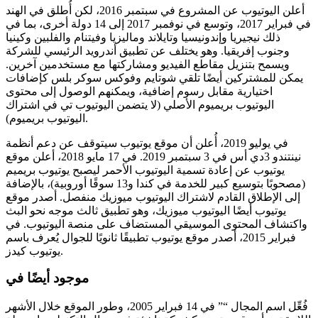
أعلن اليوتيوب عن المشروع في سبتمبر 2016، لكن أُطلق في الهند
في فبراير 2017، وتوسع في نوفمبر 2017 إلى 14 دولة أخرى، بما في
ذلك نيجيريا وإندونيسيا وتايلاند وماليزيا وفيتنام والفلبين وكينيا
وجنوب إفريقيا. وهو يختلف عن تطبيق أندرويد الرئيسي للشركة
ويسمح بتنزيل مقاطع الفيديو ومشاركتها مع مستخدمين آخرين.
يمكن للمشتركين أيضًا تلقي شوتايم وفوكس سوكر بلس كإضافات
اختيارية مقابل رسوم إضافية، ويمكنهم الوصول إلى محتوى
اليوتيوب بريميوم الأصلي (لا يتضمن اليوتيوب تي في اشتراك
اليوتيوب بريميوم).
في يوليو 2019، أُعلن أن موقع يوتيوب سيتوقف عن دعم أنظمة
نينتندو 3دي أس في 3 سبتمبر 2019. في 17 مايو 2018، أعلن موقع
يوتيوب عن إعادة تسمية اليوتيوب الأحمر ليصبح يوتيوب بريميم
(مصحوبًا بتوسيع كبير للخدمة في كندا و13 سوقًا أوروبية)، بالإضافة
إلى الإطلاق القادم لاشتراك اليوتيوب ميوزيك منفصل. أصدر موقع
يوتيوب أيضًا اليوتيوب ميوزيك، وهو تطبيق ثالث موجه نحو البث
واكتشاف المحتوى الموسيقي المستضاف على منصة اليوتيوب. في
فبراير 2015، أصدر موقع يوتيوب تطبيقًا ثانويًا للجوال يُعرف باسم
يوتيوب كيدز.
موجود أيضًا في
فُعِّل اسم المجال “” في 14 فبراير 2005، وطور الموقع خلال الأشهر