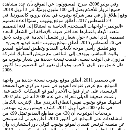
وفي يوليو 2006، صرح المسؤولون عن الموقع بأن عدد مشاهدة
جميع الزوار للأفلام يصل إلى 100 مليون يوميًا. في 3 أبريل 2018،
وقع إطلاق نار في مقر شركة يوتيوب في سان برونو، كاليفورنيا. في
29 أغسطس 2017، أطلق موقع يوتيوب رسميًا إعادة تصميم
«البوليمر» لواجهات المستخدم الخاصة به استنادًا إلى لغة التصميم
متعدد الأبعاد باعتبارها لغة افتراضية، بالإضافة إلى الشعار المعاد
تصميمه الذي انشيء حول شعار زر تشغيل الخدمة. في وقت لاحق
في 26 أغسطس 2015، أطلق موقع يوتيوب «لعبة فيديو جايمن» –
وهو تطبيق رأسي موجه لألعاب الفيديو وتطبيق لمقاطع الفيديو
والبث المباشر، ويهدف إلى التنافس مع تويتش المملوك لشركة
أمازون. في الوقت نفسه، قدمت نسخة جديدة من شعار يوتيوب مع
ظل غامق من اللون الأحمر، وهو أول تغيير في التصميم منذ أكتوبر
2006.
في ديسمبر 2011، أطلق موقع يوتيوب نسخة جديدة من واجهة
الموقع، مع عرض قنوات الفيديو في عمود مركزي في الصفحة
الرئيسية، على غرار قنوات الأخبار لمواقع الشبكات الاجتماعية.
زعمت صحيفة الديلي تلغراف في عام 2008 أنه في عام 2007،
استهلك موقع يوتيوب نفس النطاق الترددي مثل الإنترنت بالكامل
في عام 2000. في أبريل 2011، كشف جيمس زيرن، مهندس
برمجيات اليوتيوب، أن 30٪ من مقاطع الفيديو تمثل 99٪ من
المشاهدات على الموقع. في أكتوبر 2010، أعلن هيرلي أنه سيتنحى
عن منصبه كرئيس تنفيذي لموقع يوتيوب لتولي دور استشاري، وأن
سالار كامانجار سيتولى منصب رئيس الشركة. في 31 مارس 2010،