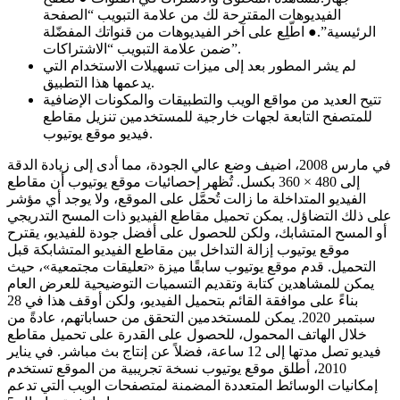
الفيديوهات المقترحة لك من علامة التبويب “الصفحة
الرئيسية”.● اطّلِع على آخر الفيديوهات من قنواتك المفضّلة
ضمن علامة التبويب “الاشتراكات”.
لم يشر المطور بعد إلى ميزات تسهيلات الاستخدام التي
يدعمها هذا التطبيق.
تتيح العديد من مواقع الويب والتطبيقات والمكونات الإضافية
للمتصفح التابعة لجهات خارجية للمستخدمين تنزيل مقاطع
فيديو موقع يوتيوب.
في مارس 2008، اضيف وضع عالي الجودة، مما أدى إلى زيادة الدقة
إلى 480 × 360 بكسل. تُظهر إحصائيات موقع يوتيوب أن مقاطع
الفيديو المتداخلة ما زالت تُحمَّل على الموقع، ولا يوجد أي مؤشر
على ذلك التضاؤل. يمكن تحميل مقاطع الفيديو ذات المسح التدريجي
أو المسح المتشابك، ولكن للحصول على أفضل جودة للفيديو، يقترح
موقع يوتيوب إزالة التداخل بين مقاطع الفيديو المتشابكة قبل
التحميل. قدم موقع يوتيوب سابقًا ميزة «تعليقات مجتمعية»، حيث
يمكن للمشاهدين كتابة وتقديم التسميات التوضيحية للعرض العام
بناءً على موافقة القائم بتحميل الفيديو، ولكن أوقف هذا في 28
سبتمبر 2020. يمكن للمستخدمين التحقق من حساباتهم، عادةً من
خلال الهاتف المحمول، للحصول على القدرة على تحميل مقاطع
فيديو تصل مدتها إلى 12 ساعة، فضلاً عن إنتاج بث مباشر. في يناير
2010، أطلق موقع يوتيوب نسخة تجريبية من الموقع تستخدم
إمكانيات الوسائط المتعددة المضمنة لمتصفحات الويب التي تدعم