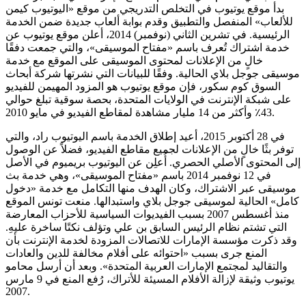
بدأ موقع يوتيوب في التخلص التدريجي من موقع «اليوتيوب كيمن
للألعاب» المنفصل والتطبيق وقدم بوابة ألعاب جديدة ضمن الخدمة
الرئيسية. في تشرين الثاني (نوفمبر) 2014، أعلن موقع يوتيوب عن
خدمة اشتراك تُعرف باسم «مفتاح الموسيقى»، والتي جمعت دفقًا
خالٍ من الإعلانات لمحتوى الموسيقى على الموقع مع خدمة
موسيقى جوجل بلاي الحالية. وفقًا للبيانات التي نشرتها شركة أبحاث
السوق كوم سكور، فإن موقع يوتيوب هو المزود المهيمن للفيديو
على شبكة الإنترنت في الولايات المتحدة، بحصة سوقية تبلغ حوالي
43٪ وأكثر من 14 مليار مشاهدة لمقاطع الفيديو في مايو 2010.
في 28 أكتوبر 2015، أعيد إطلاق الخدمة باسم اليوتيوب راد، والتي
توفر بثًا خالٍ من الإعلانات لجميع مقاطع الفيديو، فضلاً عن الوصول
إلى المحتوى الأصلي الحصري. أُعلِن عن اليوتيوب بريميوم في الأصل
في 12 نوفمبر 2014 باسم «مفتاح الموسيقى»، وهي خدمة بث
موسيقى عبر الاشتراك، وكان الهدف منها التكامل مع خدمة «دخول
كامل» الحالية لموسيقى جوجل بلاي واستبدالها. منعت تونس الموقع
منذ أغسطس 2007 بسبب الفيديوات السياسية للأحزاب المعارضة
التي تشتم نظام الرئيس السابق بن علي وتؤلف نكتًا ساخرة عليهِ.
وقد ذكرت مؤسسة الإمارات للاتصالات المزودة لخدمة الإنترنت بأن
المنع جرى بسبب «احتوائه على أفلام مخالفة للدين والعادات
والتقاليد لمجتمع الإمارات العربية المتحدة». وبعد أن أرسل محامو
يوتيوب وثيقة لإزالة الأفلام المسيئة للأتراك، رُفع المنع في 9 مارس
2007.