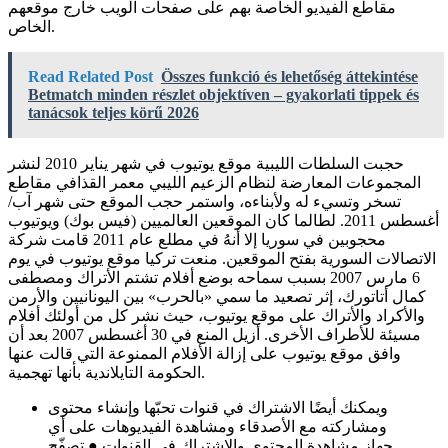
مقاطع الفيديو الخاصة بهم على صفحات الويب خارج موقعهم
الخاص.
Read Related Post
Összes funkció és lehetőség áttekintése
Betmatch minden részlet objektíven – gyakorlati tippek és
tanácsok teljes körű 2026
حجبت السلطات الليبية موقع يوتيوب في شهر يناير 2010 لنشر
المجموعات المعارضة لنظام الزعيم الليبي معمر القذافي مقاطع
تسخر وتسيء له ولأبناءه، واستمر حجب الموقع حتى شهر آب/
أغسطس 2011. لطالما كان الموقعين العالميين (فيس بوك) ويوتيوب
محجوبين في سوريا إلا أنهُ في مطلع عام 2011 قامت شركة
الاتصالات السورية بفتح الموقعين. منعت تركيا موقع يوتيوب في يوم
6 مارس 2007 بسبب سماحه بوضع أفلام تشتم الأتراك ومصطفى
كمال أتاتورك، إثر تصعيد ما سمي «بالحرب» بين اليونانيين والأرمن
والأكراد والأتراك على موقع يوتيوب، حيث نشر كل من أولئك أفلام
مسيئة للأطراف الأخرى. أزيل المنع في 30 أغسطس 2007 بعد أن
وافق موقع يوتيوب على إزالة الأفلام الممنوعة التي قالت عنها
الحكومة التايلاندية بأنها تهجمية.
ويمكنك أيضًا الاشتراك في قنوات تحبّها وإنشاء محتوى
ومشاركته مع الأصدقاء ومشاهدة الفيديوهات على أي
جهاز.مشاهدة المحتوى والاشتراك في القنوات ● تصفّح