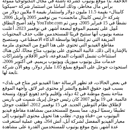
اللاحقة. بدأ موقع يوتيوب كشركة ناشئة في مجال التكنولوجيا ممولة
برأس مال مخاطر، وذلك أساسًا من استثمار شركة «سيكويا
كابيتال» بقيمة 11.5 مليون دولار واستثمار بقيمة 8 ملايين دولار من
شركة «أرتيس كابيتال مانجمنت» بين نوفمبر 2005 وأبريل 2006.
ولقد أصبح النطاق YouTube.com نشطًا في 15 فبراير 2005، ومن ثم
عُمِل على تصميم الموقع لبضعة أشهر. في نوفمبر 2023، أعلنت
منصة يوتيوب أنها ستتيح قريبًا للمستخدمين طلب حذف المحتويات
المزيفة التي تم إنشاؤها بواسطة الذكاء الاصطناعي، وستصبح
مقاطع الفيديو التي تحتوي على هذا النوع من المحتوى ملزمة
بالإشارة إلى ذلك. غالبية المحتوى على يوتيوب متاح مجانًا، لكن هناك
استثناءات تشمل القنوات المدفوعة، تأجير الأفلام، واشتراكات
خدمات مثل يوتيوب ميوزيك ويوتيوب بريميم. في أكتوبر 2006،
استحوذت جوجل على الموقع بمبلغ 1.65 مليار دولار، وهو الآن شركة
تابعة لها.
في بعض الحالات، قد تظهر الرسالة «هذا الفيديو غير متاح في بلدك»
بسبب قيود حقوق الطبع والنشر أو محتوى غير لائق. واجهة الموقع
متاحة بنسخ موطّنة في 42 دولة، وإقليم واحد (هونغ كونغ)، ونسخة
عالمية. في 19 يوليو 2007 كان رئيس جوجل إيريك شميت في باريس
لإطلاق نظام التوطين الجديد. في 15 نوفمبر 2012، أطلقت جوجل
تطبيقًا رسميًا لـوي، مما يسمح للمستخدمين بمشاهدة مقاطع فيديو
اليوتيوب من «قناة ووي». تطلب هذا تحويل محتوى اليوتيوب إلى
معيار الفيديو المفضل لشركة أبل، أتش 264، وهي عملية استغرقت
عدة أشهر. يتيح موقع يوتيوب للمستخدمين القدرة على مشاهدة