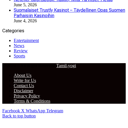
June 5, 2026
Suomalaiset Trustly Kasinot – Täydellinen Opas Suomen
Parhaisiin Kasinoihin
June 4, 2026
Categories
Entertainment
News
Review
Sports
© 2024 – All Right Reserved
Tamil-yogi
About Us
Write for Us
Contact Us
Disclaimer
Privacy Policy
Terms & Conditions
Facebook
X
WhatsApp
Telegram
Back to top button