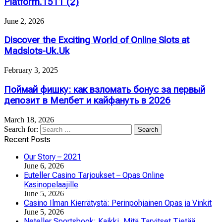
Platform.1511 (2)
June 2, 2026
Discover the Exciting World of Online Slots at
Madslots-Uk.Uk
February 3, 2025
Поймай фишку: как взломать бонус за первый
депозит в Мелбет и кайфануть в 2026
March 18, 2026
Search for:
Recent Posts
Our Story – 2021
June 6, 2026
Euteller Casino Tarjoukset – Opas Online
Kasinopelaajille
June 5, 2026
Casino Ilman Kierrätystä: Perinpohjainen Opas ja Vinkit
June 5, 2026
Neteller Sportsbook: Kaikki, Mitä Tarvitset Tietää