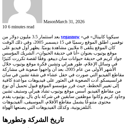
Mason
March 31, 2026
10
6 minutes read
«سيكويا كابيتال» في
vegasnow
بعد استثمار 3.5 مليون دولار من
نوفمبر، اطلق الموقع رسميًا في 15 ديسمبر 2005، وفي ذلك الوقت
كان الموقع يتلقى 8 ملايين مشاهدة يوميًا. يظهر أول فيديو على
موقع يوتيوب بعنوان «أنا في حديقة الحيوان»، الشريك المؤسس
جواد كريم في حديقة حيوانات سان دييغو. وفقًا لقصة تكررت كثيرًا
في وسائل الإعلام، طور هيرلي وتشين فكرة موقع يوتيوب خلال
الأشهر الأولى من عام 2005، بعد أن واجهوا صعوبة في مشاركة
مقاطع الفيديو التي صورت في حفل عشاء في شقة تشين في سان
فرانسيسكو. أدت الصعوبة في العثور على فيديوهات مواعدة كافية
إلى تغيير الخطط، حيث قرر مؤسسو الموقع قبول تحميل أي نوع
من مقاطع الفيديو. أسس موقع يوتيوب تشاد هيرلي وستيف تشين
وجاود كريم وكانوا موظفين سابقين في شركة باي بال. يوتيوب يقدم
محتوى متنوعًا يشمل مقاطع الأفلام، الموسيقى، الفيديوهات
التلفزيونية، وكذلك الفيديوهات التي يصنعها الهواة.
تاريخ الشركة وتطورها