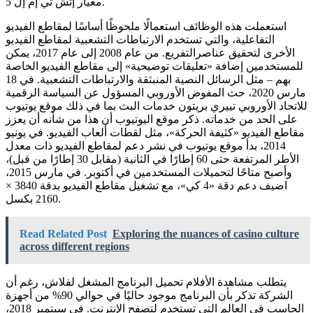
معيار إتش تي إم إل 5.
استعملت هذه الوظائف استعمالًا ملحوظًا أساسًا لمقاطع الفيديو
التفاعلية، والتي تستخدم الارتباطات التشعبية لمقاطع الفيديو
الأخرى لتحقيق عناصرالتفريع. من عام 2008 إلى عام 2017، يمكن
للمستخدمين إضافة «تعليقات توضيحية» إلى مقاطع الفيديو الخاصة
بهم – مثل الرسائل النصية المنبثقة والارتباطات التشعبية. في 18
مارس 2020، حث المفوض الأوروبي المسؤول عن السياسة الرقمية
للاتحاد الأوروبي تييري بريتون خدمات البث بما في ذلك موقع يوتيوب
على الحد من خدماته. ذكر موقع اليوتيوب أن هذا من شأنه أن يعزز
مقاطع الفيديو «كثيفة الحركة»، مثل لقطات ألعاب الفيديو. في يونيو
2014، بدأ موقع يوتيوب في نشر دعم لمقاطع الفيديو ذات معدل
الأطر المرتفعة حتى 60 إطارًا في الثانية (مقابل 30 إطارًا من قبل)،
وأصبح متاحًا لتحميلات المستخدمين في أكتوبر. في مارس 2015،
اضيف دعم دقة «4 كي»، مع تشغيل مقاطع الفيديو بدقة 3840 ×
2160 بكسل.
Read Related Post
Exploring the nuances of casino culture
across different regions
يتطلب مشاهدة الأفلام تحميل البرنامج المشغل لفلاش، رغم أن
الشركة تذكر بأن البرنامج موجود حاليًا في حوالي 90% من أجهزة
الحاسب في العالم التي تستخدم لتصفح الإنترنت. في سبتمبر 2018،