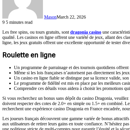
Mason
March 22, 2026
9
5 minutes read
Les free spins, ou tours gratuits, sont
dragonia casino
une caractérist
qualité. Les casinos en ligne offrent une variété de jeux, allant des cl
ligne, les jeux gratuits offrent une excellente opportunité de tester div
Roulette en ligne
Un programme de parrainage et des tournois quotidiens offrent 
Même si les lois françaises n’autorisent pas directement les jeux 
Un casino en ligne fiable se distingue par sa licence valide, son
Le programme de fidélité est mis en place par les meilleurs casi
Comprendre ces détails vous aidera à choisir les promotions qui 
Si vous recherchez un bonus sans dépôt du casino Dragonia, veuillez no
doivent respecter des cotes de 2.0+ en simple ou 1.5+ en combiné. Les 
recherchent une expérience casino Dragonia en France encadrée, nous
Les joueurs français découvrent une gamme variée de bonus attractifs s
aux utilisateurs de retirer leurs gains en toute confiance. N’hésitez p
une politique stricte de multi-comptes pour garantir l’équité et la sécu