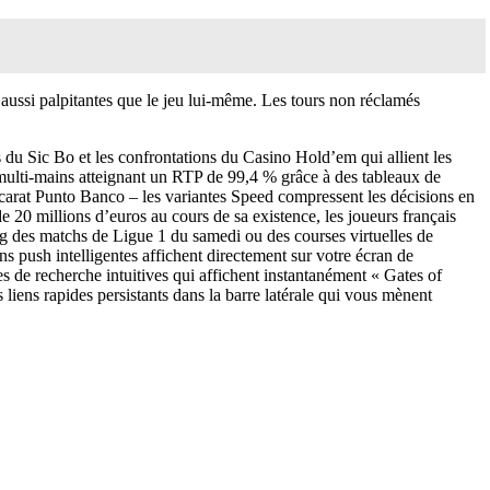
aussi palpitantes que le jeu lui-même. Les tours non réclamés
s du Sic Bo et les confrontations du Casino Hold’em qui allient les
multi-mains atteignant un RTP de 99,4 % grâce à des tableaux de
baccarat Punto Banco – les variantes Speed compressent les décisions en
 20 millions d’euros au cours de sa existence, les joueurs français
ong des matchs de Ligue 1 du samedi ou des courses virtuelles de
s push intelligentes affichent directement sur votre écran de
s de recherche intuitives qui affichent instantanément « Gates of
liens rapides persistants dans la barre latérale qui vous mènent