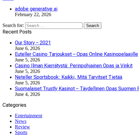
adobe generative ai
February 22, 2026
Search for:
Recent Posts
Our Story – 2021
June 6, 2026
Euteller Casino Tarjoukset – Opas Online Kasinopelaajille
June 5, 2026
Casino Ilman Kierrätystä: Perinpohjainen Opas ja Vinkit
June 5, 2026
Neteller Sportsbook: Kaikki, Mitä Tarvitset Tietää
June 5, 2026
Suomalaiset Trustly Kasinot – Täydellinen Opas Suomen P
June 4, 2026
Categories
Entertainment
News
Review
Sports