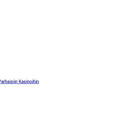
arhaisiin Kasinoihin