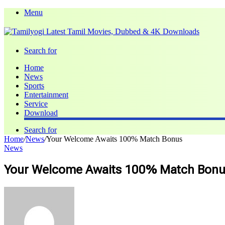
Menu
Search for
Home
News
Sports
Entertainment
Service
Download
Search for
Home
/
News
/
Your Welcome Awaits 100% Match Bonus
News
Your Welcome Awaits 100% Match Bon