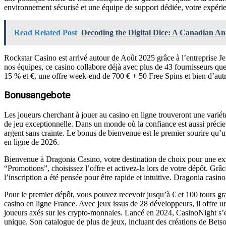
environnement sécurisé et une équipe de support dédiée, votre expérien
Read Related Post
Decoding the Digital Dice: A Canadian An
Rockstar Casino est arrivé autour de Août 2025 grâce à l’entreprise J
nos équipes, ce casino collabore déjà avec plus de 43 fournisseurs q
15 % et €, une offre week-end de 700 € + 50 Free Spins et bien d’autr
Bonusangebote
Les joueurs cherchant à jouer au casino en ligne trouveront une variété d
de jeu exceptionnelle. Dans un monde où la confiance est aussi précieu
argent sans crainte. Le bonus de bienvenue est le premier sourire qu’
en ligne de 2026.
Bienvenue à Dragonia Casino, votre destination de choix pour une ex
“Promotions”, choisissez l’offre et activez-la lors de votre dépôt. Gr
l’inscription a été pensée pour être rapide et intuitive. Dragonia casin
Pour le premier dépôt, vous pouvez recevoir jusqu’à € et 100 tours gr
casino en ligne France. Avec jeux issus de 28 développeurs, il offre u
joueurs axés sur les crypto-monnaies. Lancé en 2024, CasinoNight s’e
unique. Son catalogue de plus de jeux, incluant des créations de Betsof