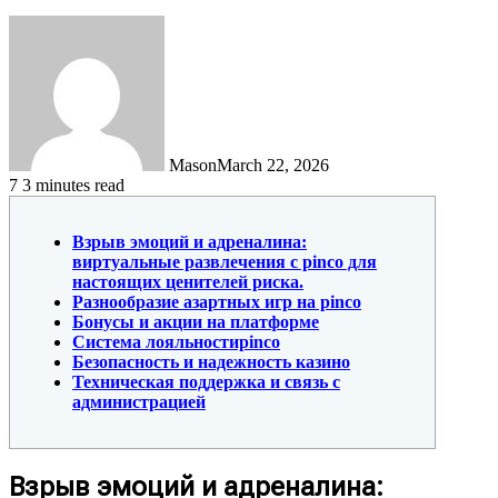
Mason
March 22, 2026
7
3 minutes read
Взрыв эмоций и адреналина:
виртуальные развлечения с pinco для
настоящих ценителей риска.
Разнообразие азартных игр на pinco
Бонусы и акции на платформе
Система лояльностиpinco
Безопасность и надежность казино
Техническая поддержка и связь с
администрацией
Взрыв эмоций и адреналина: