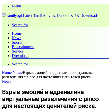
Menu
Search for
Home
News
Sports
Entertainment
Service
Download
Search for
Home
/
News
/
Взрыв эмоций и адреналина виртуальные
развлечения с pinco для настоящих ценителей риска.
News
Взрыв эмоций и адреналина
виртуальные развлечения с pinco
для настоящих ценителей риска.