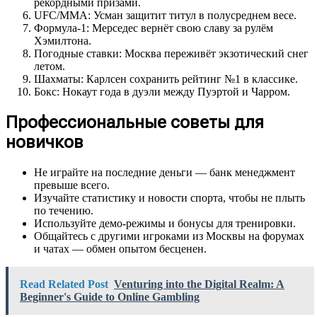
рекордными призами.
UFC/MMA: Усман защитит титул в полусреднем весе.
Формула-1: Мерседес вернёт свою славу за рулём
Хэмилтона.
Погодные ставки: Москва переживёт экзотический снег
летом.
Шахматы: Карлсен сохранить рейтинг №1 в классике.
Бокс: Нокаут года в дуэли между Пуэртой и Чарром.
Профессиональные советы для
новичков
Не играйте на последние деньги — банк менеджмент
превыше всего.
Изучайте статистику и новости спорта, чтобы не плыть
по течению.
Используйте демо-режимы и бонусы для тренировки.
Общайтесь с другими игроками из Москвы на форумах
и чатах — обмен опытом бесценен.
Read Related Post
Venturing into the Digital Realm: A
Beginner's Guide to Online Gambling