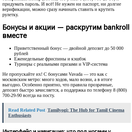
придумать пароль. И всё! Не нужен ни паспорт, ни долгие
верификации, можно сразу начинать ставить и крутить
рулетку.
Бонусы и акции — раскрутим bankroll
вместе
Приветственный бонус — двойной депозит до 50 000
рублей
Еженедельные фриспины и кэшбэк
Турниры с реальными призами и VIP-система
Не пропускайте их! С бонусами Vavada — это как с
московским метро: много ходов, мало возни, а в итоге
выгодно. Особенно приятно, что правила прозрачные,
депозит быстро зачисляется, а поддержка по телефону 8 (800)
700-29-90 всегда на посту.
Read Related Post
Tamilyogi: The Hub for Tamil Cinema
Enthusiasts
Интерфейс и навигация: что под ногами у