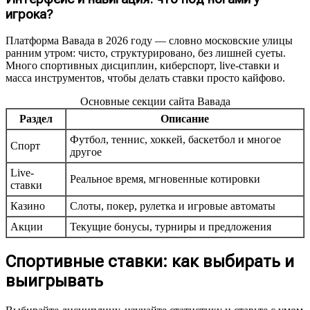
игрока?
Платформа Вавада в 2026 году — словно московские улицы
ранним утром: чисто, структурировано, без лишней суеты.
Много спортивных дисциплин, киберспорт, live-ставки и
масса инструментов, чтобы делать ставки просто кайфово.
Основные секции сайта Вавада
Раздел
Описание
Футбол, теннис, хоккей, баскетбол и многое
Спорт
другое
Live-
Реальное время, мгновенные котировки
ставки
Казино
Слоты, покер, рулетка и игровые автоматы
Акции
Текущие бонусы, турниры и предложения
Спортивные ставки: как выбирать и
выигрывать