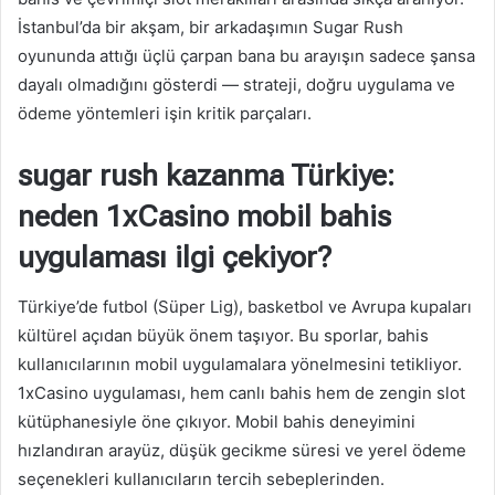
İstanbul’da bir akşam, bir arkadaşımın Sugar Rush
oyununda attığı üçlü çarpan bana bu arayışın sadece şansa
dayalı olmadığını gösterdi — strateji, doğru uygulama ve
ödeme yöntemleri işin kritik parçaları.
sugar rush kazanma Türkiye:
neden 1xCasino mobil bahis
uygulaması ilgi çekiyor?
Türkiye’de futbol (Süper Lig), basketbol ve Avrupa kupaları
kültürel açıdan büyük önem taşıyor. Bu sporlar, bahis
kullanıcılarının mobil uygulamalara yönelmesini tetikliyor.
1xCasino uygulaması, hem canlı bahis hem de zengin slot
kütüphanesiyle öne çıkıyor. Mobil bahis deneyimini
hızlandıran arayüz, düşük gecikme süresi ve yerel ödeme
seçenekleri kullanıcıların tercih sebeplerinden.