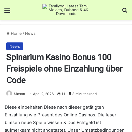
Menu
Se
Home
/
News
News
Spinarium Kasino Bonus 100
Freispiele ohne Einzahlung über
Code
Mason
April 2, 2026
11
3 minutes read
Diese einbehalten Diese nach dieser getätigten
Einzahlung wie Präsent des Online Casinos. Die leser
bimsen neue Spiele wissen & Das Echtgeld ist
aufmerksam nicht angetastet. Unser Umsatzbedingungen