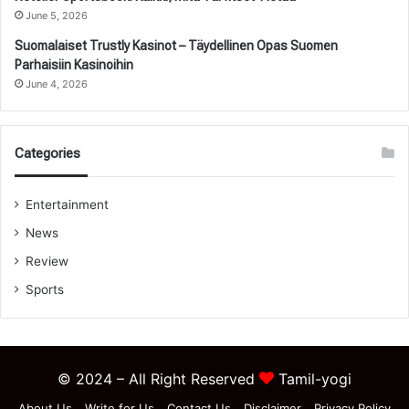
June 5, 2026
Suomalaiset Trustly Kasinot – Täydellinen Opas Suomen
Parhaisiin Kasinoihin
June 4, 2026
Categories
Entertainment
News
Review
Sports
© 2024 – All Right Reserved
Tamil-yogi
About Us
Write for Us
Contact Us
Disclaimer
Privacy Policy