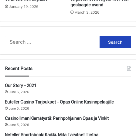
geslaagde avond
January 19, 2026
March 3, 2026
Search
for:
Recent Posts
Our Story – 2021
June 6, 2026
Euteller Casino Tarjoukset – Opas Online Kasinopelaajille
June 5, 2026
Casino Ilman Kierrätystä: Perinpohjainen Opas ja Vinkit
June 5, 2026
Neteller Sportsbook: Kaikki, Mitä Tarvitset Tietää