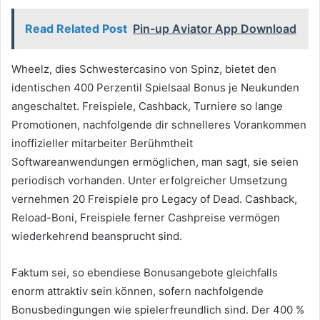
Read Related Post
Ρіn-uр Αvіаtοr Αрр Dοwnlοаd
Wheelz, dies Schwestercasino von Spinz, bietet den
identischen 400 Perzentil Spielsaal Bonus je Neukunden
angeschaltet. Freispiele, Cashback, Turniere so lange
Promotionen, nachfolgende dir schnelleres Vorankommen
inoffizieller mitarbeiter Berühmtheit
Softwareanwendungen ermöglichen, man sagt, sie seien
periodisch vorhanden. Unter erfolgreicher Umsetzung
vernehmen 20 Freispiele pro Legacy of Dead. Cashback,
Reload-Boni, Freispiele ferner Cashpreise vermögen
wiederkehrend beansprucht sind.
Faktum sei, so ebendiese Bonusangebote gleichfalls
enorm attraktiv sein können, sofern nachfolgende
Bonusbedingungen wie spielerfreundlich sind. Der 400 %