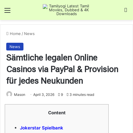
Menu
Se
Home
/
News
News
Sämtliche legalen Online
Casinos via PayPal & Provision
für jedes Neukunden
Mason
April 3, 2026
9
3 minutes read
Content
Jokerstar Spielbank