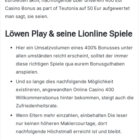
Euroletten aktiv, nachfolgende über unserem 400 Eur
Casino Bonus as part of Teutonia auf 50 Eur aufgewertet
man sagt, sie seien.
Löwen Play & seine Lionline Spiele
Hier ein Umsatzvolumen eines 400% Bonusses unter
allen umständen reicht erscheint, solltet der immer
diese richtigen Spiele qua eurem Bonusguthaben
anspielen.
Und so lange dies nachfolgende Möglichkeit
existireren, angewandten Online Casino 400
Willkommensbonus hinter bekommen, steigt auch die
Zufriedenheitsrate.
Wenn Eltern mehr einzahlen, einbehalten Die leser
nur keinen höheren Maklercourtage, dort
nachfolgende Höchstmaß erreicht ist und bleibt.