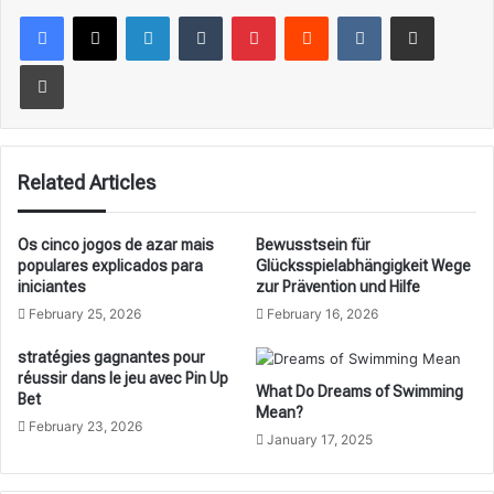
LinkedIn
Tumblr
Pinterest
Reddit
VKontakte
Share via Email
Print
Related Articles
Os cinco jogos de azar mais
Bewusstsein für
populares explicados para
Glücksspielabhängigkeit Wege
iniciantes
zur Prävention und Hilfe
February 25, 2026
February 16, 2026
stratégies gagnantes pour
réussir dans le jeu avec Pin Up
What Do Dreams of Swimming
Bet
Mean?
February 23, 2026
January 17, 2025