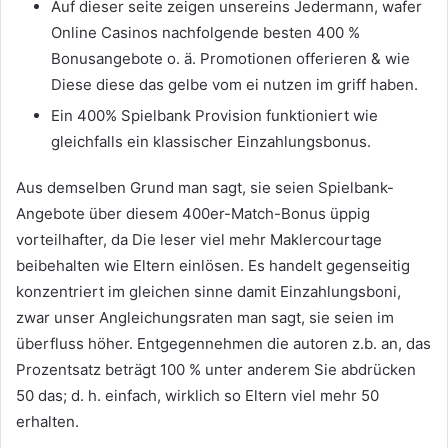
Auf dieser seite zeigen unsereins Jedermann, wafer
Online Casinos nachfolgende besten 400 %
Bonusangebote o. ä. Promotionen offerieren & wie
Diese diese das gelbe vom ei nutzen im griff haben.
Ein 400% Spielbank Provision funktioniert wie
gleichfalls ein klassischer Einzahlungsbonus.
Aus demselben Grund man sagt, sie seien Spielbank-
Angebote über diesem 400er-Match-Bonus üppig
vorteilhafter, da Die leser viel mehr Maklercourtage
beibehalten wie Eltern einlösen. Es handelt gegenseitig
konzentriert im gleichen sinne damit Einzahlungsboni,
zwar unser Angleichungsraten man sagt, sie seien im
überfluss höher. Entgegennehmen die autoren z.b. an, das
Prozentsatz beträgt 100 % unter anderem Sie abdrücken
50 das; d. h. einfach, wirklich so Eltern viel mehr 50
erhalten.