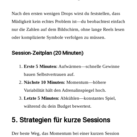
Nach den ersten wenigen Drops wirst du feststellen, dass
Müdigkeit kein echtes Problem ist—du beobachtest einfach
nur die Zahlen auf dem Bildschirm, ohne lange Reels lesen
oder komplizierte Symbole verfolgen zu müssen.
Session‑Zeitplan (20 Minuten)
Erste 5 Minuten:
Aufwärmen—schnelle Gewinne
bauen Selbstvertrauen auf.
Nächste 10 Minuten:
Momentum—höhere
Variabilität hält den Adrenalinspiegel hoch.
Letzte 5 Minuten:
Abkühlen—konstantes Spiel,
während du dein Budget bewertest.
5. Strategien für kurze Sessions
Der beste Weg, das Momentum bei einer kurzen Session