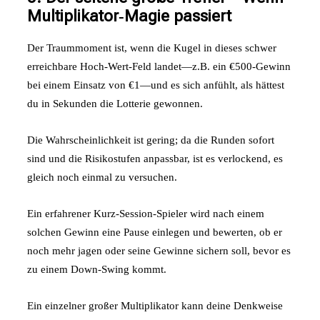
Multiplikator‑Magie passiert
Der Traummoment ist, wenn die Kugel in dieses schwer
erreichbare Hoch‑Wert‑Feld landet—z.B. ein €500‑Gewinn
bei einem Einsatz von €1—und es sich anfühlt, als hättest
du in Sekunden die Lotterie gewonnen.
Die Wahrscheinlichkeit ist gering; da die Runden sofort
sind und die Risikostufen anpassbar, ist es verlockend, es
gleich noch einmal zu versuchen.
Ein erfahrener Kurz‑Session‑Spieler wird nach einem
solchen Gewinn eine Pause einlegen und bewerten, ob er
noch mehr jagen oder seine Gewinne sichern soll, bevor es
zu einem Down‑Swing kommt.
Ein einzelner großer Multiplikator kann deine Denkweise