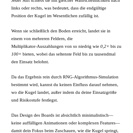
Jeder Stift schiebt sie mit gleicher Wahrscheinlichkeit nach
links oder rechts, was bedeutet, dass die endgültige
Position der Kugel im Wesentlichen zufällig ist.
Wenn sie schließlich den Boden erreicht, landet sie in
einem von mehreren Feldern, die
Multiplikator‑Auszahlungen von so niedrig wie
0,2×
bis zu
100×
bieten, wobei das seltenste Feld bis zu tausendmal
den Einsatz belohnt.
Da das Ergebnis rein durch RNG‑Algorithmus‑Simulation
bestimmt wird, kannst du keinen Einfluss darauf nehmen,
wo die Kugel landet, außer indem du deine Einsatzgröße
und Risikostufe festlegst.
Das Design des Boards ist absichtlich minimalistisch—
keine auffälligen Animationen oder komplexen Features—
damit dein Fokus beim Zuschauen, wie die Kugel springt,