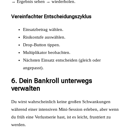
→ Ergebnis sehen → wiederholen.
Vereinfachter Entscheidungszyklus
Einsatzbetrag wählen.
Risikostufe auswählen.
Drop‑Button tippen.
Multiplikator beobachten.
Nächsten Einsatz entscheiden (gleich oder
angepasst).
6. Dein Bankroll unterwegs
verwalten
Du wirst wahrscheinlich keine großen Schwankungen
während einer intensiven Mini‑Session erleben, aber wenn
du früh eine Verlustserie hast, ist es leicht, frustriert zu
werden.