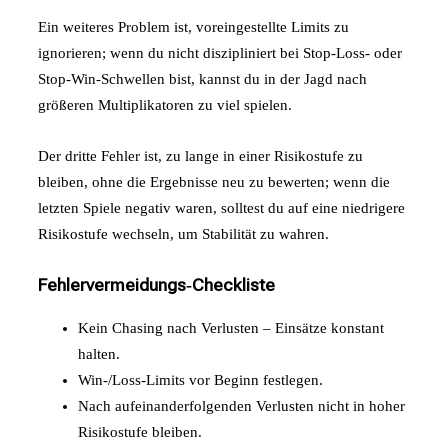
Ein weiteres Problem ist, voreingestellte Limits zu
ignorieren; wenn du nicht diszipliniert bei Stop‑Loss‑ oder
Stop‑Win‑Schwellen bist, kannst du in der Jagd nach
größeren Multiplikatoren zu viel spielen.
Der dritte Fehler ist, zu lange in einer Risikostufe zu
bleiben, ohne die Ergebnisse neu zu bewerten; wenn die
letzten Spiele negativ waren, solltest du auf eine niedrigere
Risikostufe wechseln, um Stabilität zu wahren.
Fehlervermeidungs‑Checkliste
Kein Chasing nach Verlusten – Einsätze konstant
halten.
Win‑/Loss‑Limits vor Beginn festlegen.
Nach aufeinanderfolgenden Verlusten nicht in hoher
Risikostufe bleiben.