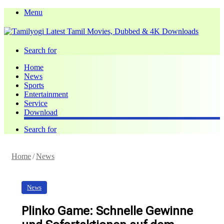
Menu
Search for
Home
News
Sports
Entertainment
Service
Download
Search for
Home
/
News
News
Plinko Game: Schnelle Gewinne