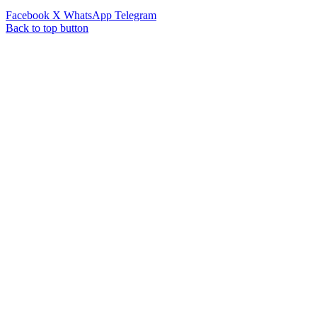
Facebook
X
WhatsApp
Telegram
Back to top button