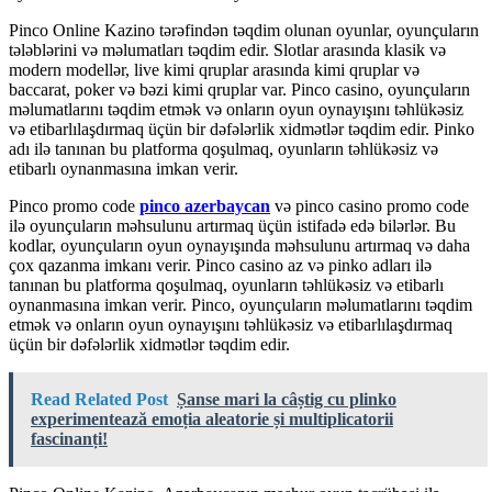
Pinco Online Kazino tərəfindən təqdim olunan oyunlar, oyunçuların
tələblərini və məlumatları təqdim edir. Slotlar arasında klasik və
modern modellər, live kimi qruplar arasında kimi qruplar və
baccarat, poker və bəzi kimi qruplar var. Pinco casino, oyunçuların
məlumatlarını təqdim etmək və onların oyun oynayışını təhlükəsiz
və etibarlılaşdırmaq üçün bir dəfələrlik xidmətlər təqdim edir. Pinko
adı ilə tanınan bu platforma qoşulmaq, oyunların təhlükəsiz və
etibarlı oynanmasına imkan verir.
Pinco promo code
pinco azerbaycan
və pinco casino promo code
ilə oyunçuların məhsulunu artırmaq üçün istifadə edə bilərlər. Bu
kodlar, oyunçuların oyun oynayışında məhsulunu artırmaq və daha
çox qazanma imkanı verir. Pinco casino az və pinko adları ilə
tanınan bu platforma qoşulmaq, oyunların təhlükəsiz və etibarlı
oynanmasına imkan verir. Pinco, oyunçuların məlumatlarını təqdim
etmək və onların oyun oynayışını təhlükəsiz və etibarlılaşdırmaq
üçün bir dəfələrlik xidmətlər təqdim edir.
Read Related Post
Șanse mari la câștig cu plinko
experimentează emoția aleatorie și multiplicatorii
fascinanți!