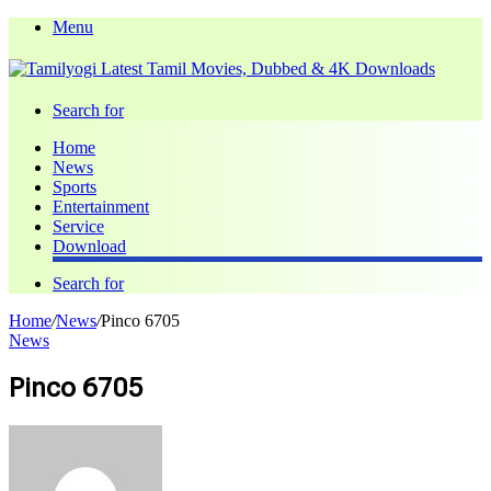
Menu
Search for
Home
News
Sports
Entertainment
Service
Download
Search for
Home
/
News
/
Pinco 6705
News
Pinco 6705