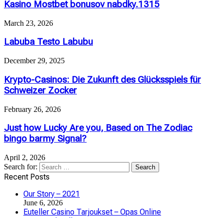
Kasino Mostbet bonusov nabdky.1315
March 23, 2026
Labuba Testo Labubu
December 29, 2025
Krypto-Casinos: Die Zukunft des Glücksspiels für
Schweizer Zocker
February 26, 2026
Just how Lucky Are you, Based on The Zodiac
bingo barmy Signal?
April 2, 2026
Search for:
Recent Posts
Our Story – 2021
June 6, 2026
Euteller Casino Tarjoukset – Opas Online