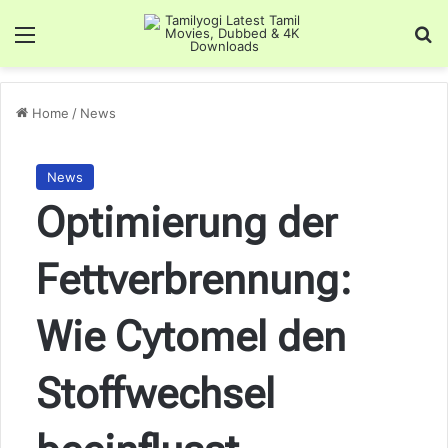
Menu
Se
Home
/
News
News
Optimierung der
Fettverbrennung:
Wie Cytomel den
Stoffwechsel