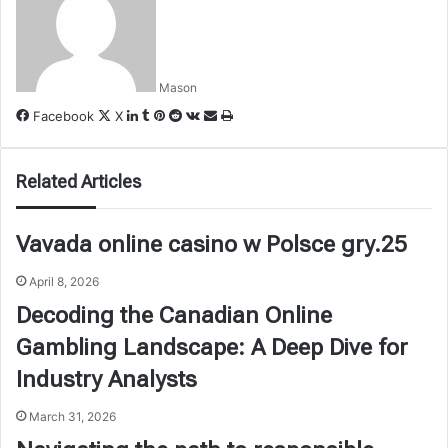
Mason
LinkedIn
Tumblr
Pinterest
Reddit
VKontakte
Share
Print
Facebook
X
via
Email
Related Articles
Vavada online casino w Polsce gry.25
April 8, 2026
Decoding the Canadian Online
Gambling Landscape: A Deep Dive for
Industry Analysts
March 31, 2026