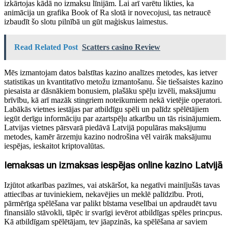
izkārtojas kādā no izmaksu līnijām. Lai arī varētu likties, ka
animācija un grafika Book of Ra slotā ir novecojusi, tas netraucē
izbaudīt šo slotu pilnībā un gūt maģiskus laimestus.
Read Related Post
Scatters casino Review
Mēs izmantojam datos balstītas kazino analīzes metodes, kas ietver
statistikas un kvantitatīvo metožu izmantošanu. Šie tiešsaistes kazino
piesaista ar dāsnākiem bonusiem, plašāku spēļu izvēli, maksājumu
brīvību, kā arī mazāk stingriem noteikumiem nekā vietējie operatori.
Labākās vietnes iestājas par atbildīgu spēli un palīdz spēlētājiem
iegūt derīgu informāciju par azartspēļu atkarību un tās risinājumiem.
Latvijas vietnes pārsvarā piedāvā Latvijā populāras maksājumu
metodes, kamēr ārzemju kazino nodrošina vēl vairāk maksājumu
iespējas, ieskaitot kriptovalūtas.
Iemaksas un izmaksas iespējas online kazino Latvijā
Izjūtot atkarības pazīmes, vai atskāršot, ka negatīvi mainījušās tavas
attiecības ar tuviniekiem, nekavējies un meklē palīdzību. Proti,
pārmērīga spēlēšana var palikt bīstama veselībai un apdraudēt tavu
finansiālo stāvokli, tāpēc ir svarīgi ievērot atbildīgas spēles princpus.
Kā atbildīgam spēlētājam, tev jāapzinās, ka spēlēšana ar saviem