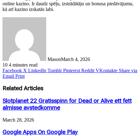
online kazino. Ir daudz spēļu, izstrādātāju un bonusa piedāvājumu,
kā arī kazino izskatās labi.
Mason
March 4, 2026
10
4 minutes read
Facebook
X
LinkedIn
Tumblr
Pinterest
Reddit
VKontakte
Share via
Email
Print
Related Articles
Slotplanet 22 Gratisspinn for Dead or Alive ett fett
almisse avstedkomme
March 28, 2026
Google Apps On Google Play