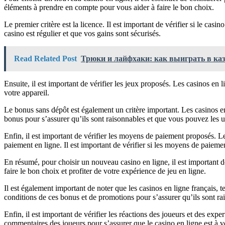
éléments à prendre en compte pour vous aider à faire le bon choix.
Le premier critère est la licence. Il est important de vérifier si le ca
casino est régulier et que vos gains sont sécurisés.
Read Related Post
Трюки и лайфхаки: как выиграть в кази
Ensuite, il est important de vérifier les jeux proposés. Les casinos en l
votre appareil.
Le bonus sans dépôt est également un critère important. Les casinos en
bonus pour s’assurer qu’ils sont raisonnables et que vous pouvez les ut
Enfin, il est important de vérifier les moyens de paiement proposés. Les
paiement en ligne. Il est important de vérifier si les moyens de paiem
En résumé, pour choisir un nouveau casino en ligne, il est important d
faire le bon choix et profiter de votre expérience de jeu en ligne.
Il est également important de noter que les casinos en ligne français, t
conditions de ces bonus et de promotions pour s’assurer qu’ils sont rai
Enfin, il est important de vérifier les réactions des joueurs et des expe
commentaires des joueurs pour s’assurer que le casino en ligne est à v