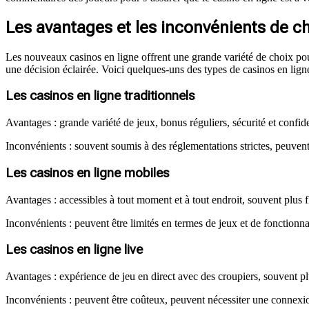
Les avantages et les inconvénients de c
Les nouveaux casinos en ligne offrent une grande variété de choix pou
une décision éclairée. Voici quelques-uns des types de casinos en ligne 
Les casinos en ligne traditionnels
Avantages : grande variété de jeux, bonus réguliers, sécurité et confide
Inconvénients : souvent soumis à des réglementations strictes, peuven
Les casinos en ligne mobiles
Avantages : accessibles à tout moment et à tout endroit, souvent plus fl
Inconvénients : peuvent être limités en termes de jeux et de fonctionna
Les casinos en ligne live
Avantages : expérience de jeu en direct avec des croupiers, souvent pl
Inconvénients : peuvent être coûteux, peuvent nécessiter une connexion