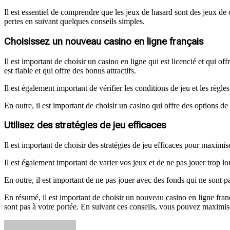
Il est essentiel de comprendre que les jeux de hasard sont des jeux de
pertes en suivant quelques conseils simples.
Choisissez un nouveau casino en ligne français
Il est important de choisir un casino en ligne qui est licencié et qui 
est fiable et qui offre des bonus attractifs.
Il est également important de vérifier les conditions de jeu et les règl
En outre, il est important de choisir un casino qui offre des options de
Utilisez des stratégies de jeu efficaces
Il est important de choisir des stratégies de jeu efficaces pour maximise
Il est également important de varier vos jeux et de ne pas jouer trop lo
En outre, il est important de ne pas jouer avec des fonds qui ne sont p
En résumé, il est important de choisir un nouveau casino en ligne frança
sont pas à votre portée. En suivant ces conseils, vous pouvez maximise