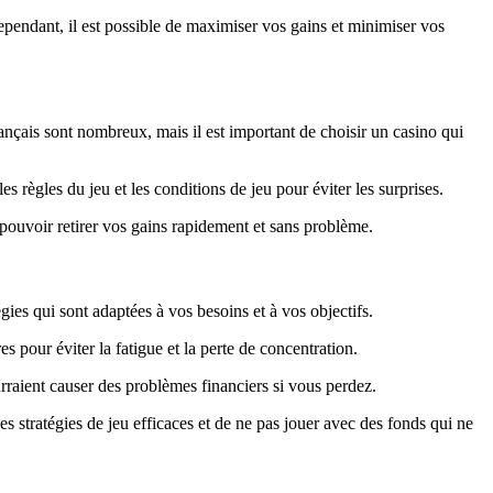
ependant, il est possible de maximiser vos gains et minimiser vos
rançais sont nombreux, mais il est important de choisir un casino qui
s règles du jeu et les conditions de jeu pour éviter les surprises.
e pouvoir retirer vos gains rapidement et sans problème.
égies qui sont adaptées à vos besoins et à vos objectifs.
s pour éviter la fatigue et la perte de concentration.
urraient causer des problèmes financiers si vous perdez.
des stratégies de jeu efficaces et de ne pas jouer avec des fonds qui ne