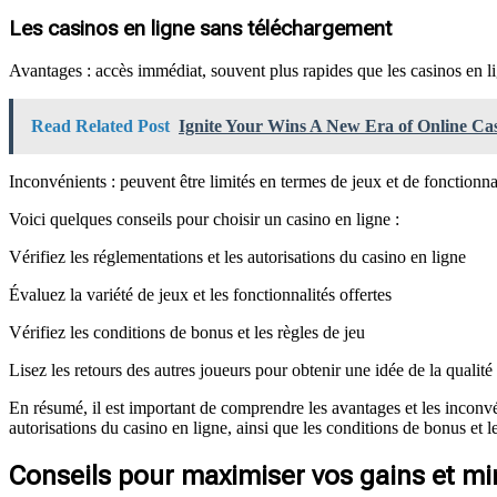
Les casinos en ligne sans téléchargement
Avantages : accès immédiat, souvent plus rapides que les casinos en li
Read Related Post
Ignite Your Wins A New Era of Online Cas
Inconvénients : peuvent être limités en termes de jeux et de fonctionna
Voici quelques conseils pour choisir un casino en ligne :
Vérifiez les réglementations et les autorisations du casino en ligne
Évaluez la variété de jeux et les fonctionnalités offertes
Vérifiez les conditions de bonus et les règles de jeu
Lisez les retours des autres joueurs pour obtenir une idée de la qualité
En résumé, il est important de comprendre les avantages et les inconvé
autorisations du casino en ligne, ainsi que les conditions de bonus et le
Conseils pour maximiser vos gains et mi