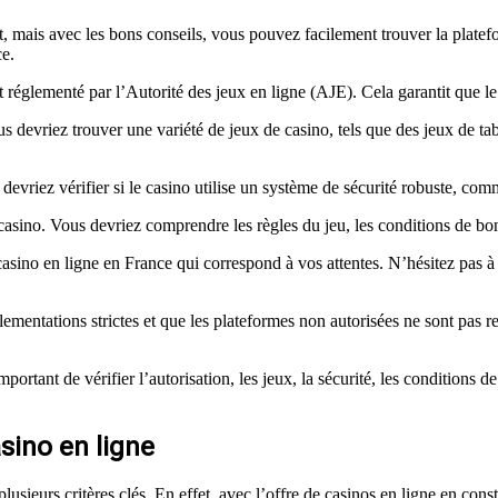
 mais avec les bons conseils, vous pouvez facilement trouver la platefo
ce.
et réglementé par l’Autorité des jeux en ligne (AJE). Cela garantit que le
ous devriez trouver une variété de jeux de casino, tels que des jeux de ta
devriez vérifier si le casino utilise un système de sécurité robuste, co
du casino. Vous devriez comprendre les règles du jeu, les conditions de bo
asino en ligne en France qui correspond à vos attentes. N’hésitez pas à
glementations strictes et que les plateformes non autorisées ne sont pas 
ortant de vérifier l’autorisation, les jeux, la sécurité, les conditions d
sino en ligne
lusieurs critères clés. En effet, avec l’offre de casinos en ligne en const