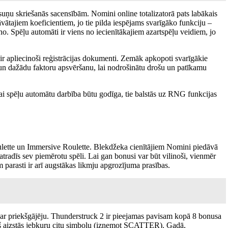
 suņu skriešanās sacensībām. Nomini online totalizatorā pats labākais
edāvātajiem koeficientiem, jo tie pilda iespējams svarīgāko funkciju –
ino. Spēļu automāti ir viens no iecienītākajiem azartspēļu veidiem, jo
m ir apliecinoši reģistrācijas dokumenti. Zemāk apkopoti svarīgākie
i un dažādu faktoru apsvēršanu, lai nodrošinātu drošu un patīkamu
ai spēļu automātu darbība būtu godīga, tie balstās uz RNG funkcijas
 Roulette un Immersive Roulette. Blekdžeka cienītājiem Nomini piedāvā
tradīs sev piemērotu spēli. Lai gan bonusi var būt vilinoši, vienmēr
 parasti ir arī augstākas likmju apgrozījuma prasības.
īga ar priekšgājēju. Thunderstruck 2 ir pieejamas pavisam kopā 8 bonusa
rš aizstās jebkuru citu simbolu (izņemot SCATTER). Gadā,