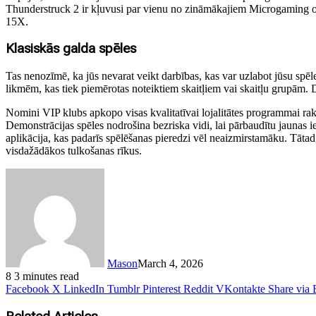
Thunderstruck 2 ir kļuvusi par vienu no zināmākajiem Microgaming onlin
15X.
Klasiskās galda spēles
Tas nenozīmē, ka jūs nevarat veikt darbības, kas var uzlabot jūsu spēle
likmēm, kas tiek piemērotas noteiktiem skaitļiem vai skaitļu grupām. D
Nomini VIP klubs apkopo visas kvalitatīvai lojalitātes programmai rak
Demonstrācijas spēles nodrošina bezriska vidi, lai pārbaudītu jaunas ie
aplikācija, kas padarīs spēlēšanas pieredzi vēl neaizmirstamāku. Tāta
visdažādākos tulkošanas rīkus.
Mason
March 4, 2026
8
3 minutes read
Facebook
X
LinkedIn
Tumblr
Pinterest
Reddit
VKontakte
Share via 