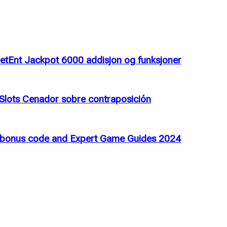
NetEnt Jackpot 6000 addisjon og funksjoner
 Slots Cenador sobre contraposición
e bonus code and Expert Game Guides 2024