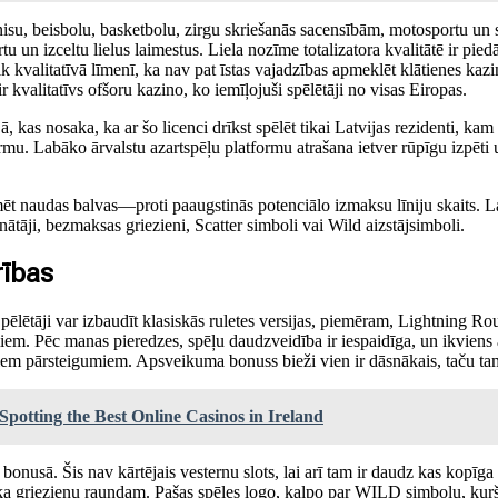
enisu, beisbolu, basketbolu, zirgu skriešanās sacensībām, motosportu un
artu un izceltu lielus laimestus. Liela nozīme totalizatora kvalitātē ir pi
tik kvalitatīvā līmenī, ka nav pat īstas vajadzības apmeklēt klātienes kaz
r kvalitatīvs ofšoru kazino, ko iemīļojuši spēlētāji no visas Eiropas.
ā, kas nosaka, ka ar šo licenci drīkst spēlēt tikai Latvijas rezidenti, ka
formu. Labāko ārvalstu azartspēļu platformu atrašana ietver rūpīgu izpēt
mēt naudas balvas—proti paaugstinās potenciālo izmaksu līniju skaits. L
nātāji, bezmaksas griezieni, Scatter simboli vai Wild aizstājsimboli.
rības
 Spēlētāji var izbaudīt klasiskās ruletes versijas, piemēram, Lightning
em. Pēc manas pieredzes, spēļu daudzveidība ir iespaidīga, un ikviens a
miem pārsteigumiem. Apsveikuma bonuss bieži vien ir dāsnākais, taču tam
otting the Best Online Casinos in Ireland
u bonusā. Šis nav kārtējais vesternu slots, lai arī tam ir daudz kas kop
ka griezienu raundam. Pašas spēles logo, kalpo par WILD simbolu, ku