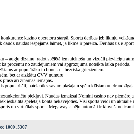
nkurence kazino operatoru starpā. Sporta derības jeb likmju veikšana ir
 daudz naudas iespējams laimēt, ja likme ir pareiza. Derības uz e-sportu 
iku – augļu dizainu, radot spēlētājiem aicinošu un vizuāli pievilcīgu atm
t kā procentu no zaudējumiem vai apgrozījuma noteiktā laika periodā.
pazīstams ar populārāko to bonusu – bezriska griezieniem.
pusēm, bet ar aizklātu CVV numuru.
kas prasa arī zināmas iemaņas.
vis popularitāti, pateicoties savam plašajam spēļu klāstam un draudzīgaja
ret nesankcionētu piekļuvi. Naudas izmaksai Nomini casino nav piemēro
skaitīta spēlētāja kontā nekavējoties. Visi sporta veidi un aktuālie not
orts un virtuālais sports. Megaways spēļu automāti ir kļuvuši neticami po
vec 1000 .5307