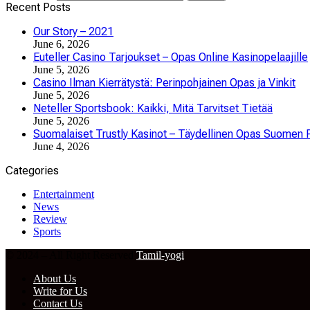
Recent Posts
Our Story – 2021
June 6, 2026
Euteller Casino Tarjoukset – Opas Online Kasinopelaajille
June 5, 2026
Casino Ilman Kierrätystä: Perinpohjainen Opas ja Vinkit
June 5, 2026
Neteller Sportsbook: Kaikki, Mitä Tarvitset Tietää
June 5, 2026
Suomalaiset Trustly Kasinot – Täydellinen Opas Suomen P
June 4, 2026
Categories
Entertainment
News
Review
Sports
© 2024 – All Right Reserved
Tamil-yogi
About Us
Write for Us
Contact Us