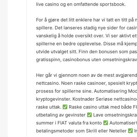
live casino og en omfattende sportsbook.
For å gjøre det litt enklere har vi tatt en titt
spillere. Det lanseres stadig nye sider for casi
vanskelig å holde oversikt over. Vi ser aktivt e
spillerne en bedre opplevelse. Disse må kjem
utvide utvalget sitt. Finn den bonusen som pas
gratisspinn, casinobonus uten omsetningskrav
Her går vi gjennom noen av de mest avgjørende
nettcasino. Noen raske casinoer, spesielt kryp
prosess for spillerne sine. Automatisering Mod
kryptogevinster. Kostnader Seriøse nettcasinoe
raske uttak.
Raske casino uttak med både F
utbetaling av gevinster
Lave omsetningskrav
summer i FIAT valuta fra konto
Automatisert
betalingsmetoder som Skrill eller Neteller
I