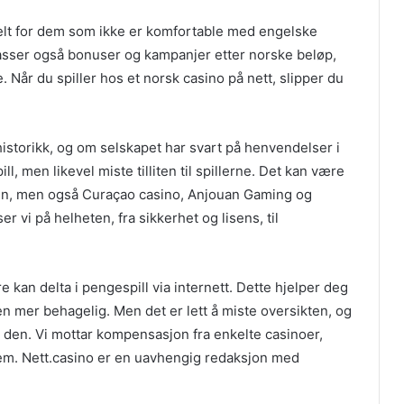
sielt for dem som ikke er komfortable med engelske
asser også bonuser og kampanjer etter norske beløp,
. Når du spiller hos et norsk casino på nett, slipper du
historikk, og om selskapet har svart på henvendelser i
ll, men likevel miste tilliten til spillerne. Det kan være
en, men også Curaçao casino, Anjouan Gaming og
r vi på helheten, fra sikkerhet og lisens, til
re kan delta i pengespill via internett. Dette hjelper deg
en mer behagelig. Men det er lett å miste oversikten, og
et den. Vi mottar kompensasjon fra enkelte casinoer,
dem. Nett.casino er en uavhengig redaksjon med