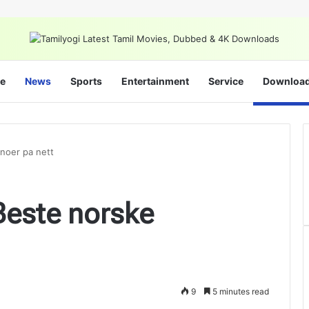
e
News
Sports
Entertainment
Service
Downloa
noer pa nett
Beste norske
9
5 minutes read