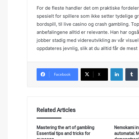
For de fleste handler det om praktiske fordeler
spesielt for spillere som ikke setter tydelige g
bordspill, til live casino og crash gambling. T
anbefalingene alltid er relevante. Han har ogs
jobber stadig med videreutvikling av vår visuell
oppdateres jevnlig, slik at du alltid får de mes
LinkedIn
Facebook
X
Related Articles
Mastering the art of gambling
Nemokami int
Essential tips and tricks for
automatai: 