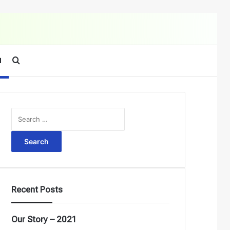
Search for
d
Search
for:
Recent Posts
Our Story – 2021