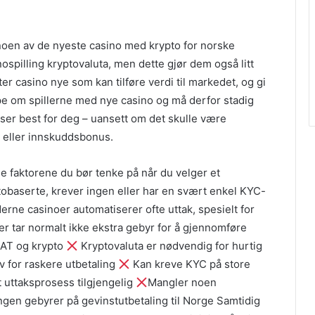
 på noen av de nyeste casino med krypto for norske
nospilling kryptovaluta, men dette gjør dem også litt
tter casino nye som kan tilføre verdi til markedet, og gi
pe om spillerne med nye casino og må derfor stadig
ser best for deg – uansett om det skulle være
 eller innskuddsbonus.
 faktorene du bør tenke på når du velger et
tobaserte, krever ingen eller har en svært enkel KYC-
erne casinoer automatiserer ofte uttak, spesielt for
r tar normalt ikke ekstra gebyr for å gjennomføre
IAT og krypto
Kryptovaluta er nødvendig for hurtig
 for raskere utbetaling
Kan kreve KYC på store
 uttaksprosess tilgjengelig
Mangler noen
ngen gebyrer på gevinstutbetaling til Norge Samtidig