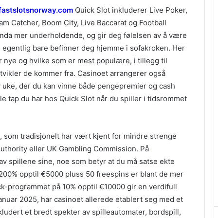
fastslotsnorway.com
Quick Slot inkluderer Live Poker,
am Catcher, Boom City, Live Baccarat og Football
 enda mer underholdende, og gir deg følelsen av å være
du egentlig bare befinner deg hjemme i sofakroken. Her
r nye og hvilke som er mest populære, i tillegg til
 utvikler de kommer fra. Casinoet arrangerer også
 uke, der du kan vinne både pengepremier og cash
alle tap du har hos Quick Slot når du spiller i tidsrommet
 som tradisjonelt har vært kjent for mindre strenge
uthority eller UK Gambling Commission. På
 spillene sine, noe som betyr at du må satse ekte
00% opptil €5000 pluss 50 freespins er blant de mer
k-programmet på 10% opptil €10000 gir en verdifull
januar 2025, har casinoet allerede etablert seg med et
kludert et bredt spekter av spilleautomater, bordspill,