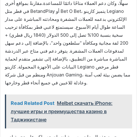
سهلًا، وكان دعم العملاء متاحًا دائمًا للمساعدة.مقارنةً بمواقع أخرى
في قطر مثل BetandPlay أو Bet O Bet، يتميز كازينو Legiano
الإلكتروني بدعمه للعملات المشفرة ومحادثته المباشرة على مدار
الساعة طوال أيام الأسبوع. سيستمتع لاعبي قطر بمكافأة ترحيب
سخية بنسبة 100% تصل إلى 500 الدولار (1840 ريال قطري) +
200 لفة مجانية ومكافأة “سلطعون واحد”، بالإضافة إلى دعم سهل
لمدفوعات العملات المشفرة. يتوفر دعم فني متاح عبر الدردشة
المباشرة مباشرة من التطبيق، بالإضافة إلى تشفير متقدم لحماية
البيانات على الأجهزة المحمولة. كازينو Legiano قطر مرخص
ومنظم من قبل شركة Anjouan Gaming، مما يضمن بيئة لعب آمنة
وعادلة للاعبين في جميع أنحاء قطر وخارجها.
Read Related Post
Melbet скачать iPhone:
лучшие игры и преимущества казино в
Таджикистане
جميع هذه الميزات مصممة لضمان حصولكم على تجربة لعب