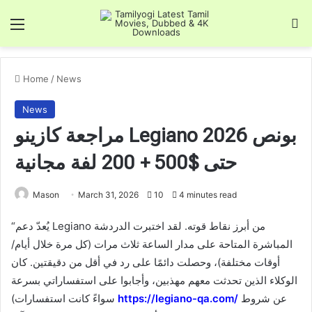
Menu
Se
Home
/
News
News
مراجعة كازينو Legiano 2026 بونص
حتى $500 + 200 لفة مجانية
Mason
March 31, 2026
10
4 minutes read
“يُعدّ دعم Legiano من أبرز نقاط قوته. لقد اختبرت الدردشة
المباشرة المتاحة على مدار الساعة ثلاث مرات (كل مرة خلال أيام/
أوقات مختلفة)، وحصلت دائمًا على رد في أقل من دقيقتين. كان
الوكلاء الذين تحدثت معهم مهذبين، وأجابوا على استفساراتي بسرعة
عن شروط
https://legiano-qa.com/
(سواءً كانت استفسارات