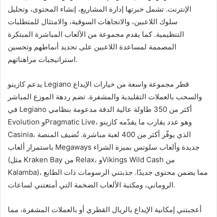
الإنترنت. تشمل خبرتها إدارة المشاريع، إنشاء المحتوى، وتحليل
سلوك اللاعبين، والاتجاهات السوقية، والامتثال للمتطلبات
التنظيمية. كما يقدم مجموعة من الألعاب المباشرة المبتكرة
المصممة لمساعدة اللاعبين على تحديد أنماطهم وتحسين
استراتيجيات مراهناتهم.
يدعم كازينو Legiano قطر مجموعة واسعة من خيارات الإيداع
والسحب بالعملات التقليدية والمشفرة. تضم ردهة الموزع المباشر
في Legiano أكثر من 350 طاولة عالية الدقة مدعومة بنظامي
Evolution وPragmatic Live، وهو عدد يقارب ما يقدّمه كازينو
Casinia، الذي يوفّر أكثر من 400 لعبة مباشرة. تُضيف المنصة
باستمرار ألعاب Megaways جديدة وألعاب سلوتس بميزة الشراء
(مثل Kraken Bay من Relax، وVikings Wild Cash من
Kalamba)، مما يضمن محتوى جديدًا. جذبتني الرسومات ذات الطابع
الروماني، ومكتبة الألعاب الضخمة التي أمتعتني لساعات.
أعجبتني إمكانية الإيداع بالريال القطري أو بالعملات المشفرة، مما