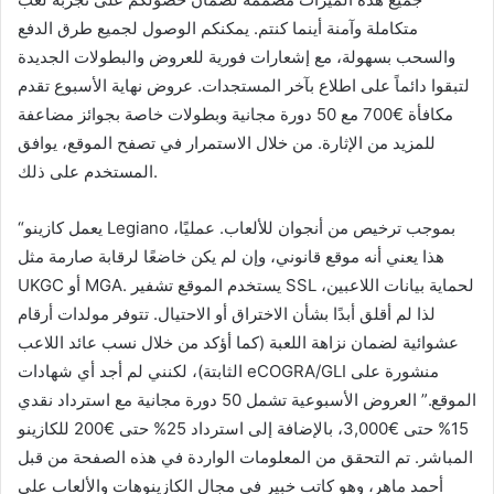
متكاملة وآمنة أينما كنتم. يمكنكم الوصول لجميع طرق الدفع
والسحب بسهولة، مع إشعارات فورية للعروض والبطولات الجديدة
لتبقوا دائماً على اطلاع بآخر المستجدات. عروض نهاية الأسبوع تقدم
مكافأة €700 مع 50 دورة مجانية وبطولات خاصة بجوائز مضاعفة
للمزيد من الإثارة. من خلال الاستمرار في تصفح الموقع، يوافق
المستخدم على ذلك.
“يعمل كازينو Legiano بموجب ترخيص من أنجوان للألعاب. عمليًا،
هذا يعني أنه موقع قانوني، وإن لم يكن خاضعًا لرقابة صارمة مثل
UKGC أو MGA. يستخدم الموقع تشفير SSL لحماية بيانات اللاعبين،
لذا لم أقلق أبدًا بشأن الاختراق أو الاحتيال. تتوفر مولدات أرقام
عشوائية لضمان نزاهة اللعبة (كما أؤكد من خلال نسب عائد اللاعب
الثابتة)، لكنني لم أجد أي شهادات eCOGRA/GLI منشورة على
الموقع.” العروض الأسبوعية تشمل 50 دورة مجانية مع استرداد نقدي
15% حتى €3,000، بالإضافة إلى استرداد 25% حتى €200 للكازينو
المباشر. تم التحقق من المعلومات الواردة في هذه الصفحة من قبل
أحمد ماهر، وهو كاتب خبير في مجال الكازينوهات والألعاب على