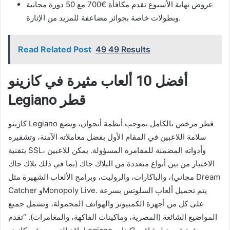
عروض نهاية الأسبوع تقدم مكافأة €700 مع 50 دورة مجانية
وبطولات خاصة بجوائز مضاعفة للمزيد من الإثارة.
Read Related Post
49 49 Results
أفضل 10 ألعاب مثيرة في كازينو
Legiano قطر
كازينو Legiano قطر مرخص بالكامل بموجب أنظمة أنجوان، ويضع
سلامة اللاعبين في المقام الأول بفضل معاملاته الآمنة، وتشفيره
بتقنية SSL، وأدواته المضمنة للمقامرة المسؤولة. يمكن للاعبين
الاختيار من بين أنواع متعددة من البلاك جاك (بما في ذلك بلاك جاك
مجاني)، والباكارات، والروليت، وبرامج الألعاب الشهيرة مثل Dream
Catcher وMonopoly Live. يتم تحميل ألعاب السلوتس بسرعة
على كل من أجهزة الكمبيوتر والهواتف المحمولة، وتشمل جميع
المواضيع الشائعة (المصرية، وماكينات الفاكهة، والمغامرات). “تقدم