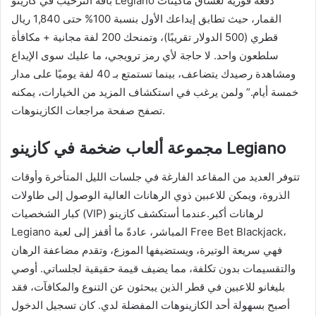
باقة الترحيب في كازينو Legiano دفعة فورية لعشاق ماكينات
القمار، حيث تطابق إيداعك الأول بنسبة 100% حتى 1,840 ريال
قطري (500 الدولار تقريبًا)، وتمنحك 200 لفة مجانية + مكافأة
سلطعون واحد. لا حاجة لأي رمز ترويجي، ما عليك سوى الإيداع
ومشاهدة رصيدك يتضاعف، بينما تستمتع بـ 40 لفة يوميًا على مدار
خمسة أيام.” ولمن يرغب في استكشاف المزيد من الخيارات، يمكنه
تصفح صفحة مراجعات الكازينوهات.
مجموعة ألعاب ضخمة في كازينو Legiano
تتوفر العديد من المقاعد الفارغة في جلسات الليل المتأخرة وأوقات
الذروة، ويمكن للاعبين ذوي الرهانات العالية الوصول إلى طاولات
كبار الشخصيات (VIP) لرهانات أكبر.عندما أستكشف كازينو
Legiano المباشر، عادةً ما أقفز إلى لعبة Free Bet Blackjack،
فهي سريعة الوتيرة، ويستضيفها الموزع، وتقدم مضاعفة الرهان
والتقسيمات بدون تكلفة، مما يضيف قيمة حقيقية لجلساتي. أوصي
بليغانو للاعبين في قطر الذين يبحثون عن التنوع والمكافآت، فقد
أصبح بسهولة أحد الكازينوهات المفضلة لدي. كان تسجيل الدخول