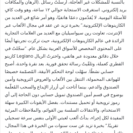
الرهان والمكافآت). بالنسبة للمشكلات غير العاجلة، أرسلتُ رسائل
بريد إلكتروني. استغرقت الاستجابة حوالي ١٢ ساعة، وهو وقت كافٍ
للأسئلة اليومية. لا يُقدّمون دعمًا هاتفيًا، وهو أمر شائع في العديد من
الكازينوهات الإلكترونية.” بخبرة تزيد عن عقد في مجال الألعاب عبر
الإنترنت، تعاونت رين سيواسيليان مع العديد من العلامات التجارية
الرائدة في عالم الكازينوهات الإلكترونية، حيث تركزت تجربتها أيضًا
على المحتوى المخصص للأسواق العربية بشكل عام. “سجّلتُ في
كازينو Legiano خلال دقائق معدودة عبر هاتفي، واخترتُ الريال
القطري كعملة، وتلقّيتُ رسالة تحقق فورية. بعد نقرة واحدة، أصبح
حسابي نشطًا. سهّلت لوحة التحكم الأنيقة، المُصمّمة خصيصًا
للهواتف المحمولة، التنقل بين الألعاب والعروض الترويجية وأمين
الصندوق والدعم، بينما أتاحت لي أزرار الإيداع والسحب المُعلّمة
بوضوح في قسم أمين الصندوق تمويل حسابي دون الحاجة إلى أي
رموز ترويجية أو تحميل مستندات. بفضل الأيقونات الكبيرة سهلة
الاستخدام، والانتقالات السلسة بين القوائم، والملاحظات المرئية
المفيدة لكل إجراء، بدأتُ ألعب لعبتي الأولى بنفس سرعة تسجيلي
تقريبًا.” بخبرة تزيد عن ست سنوات من الخبرة في هذا المجال،