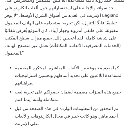
يمتلك أحمد رؤية ثاقبة لمساعدة اللاعبين المبتدئين والمحترفين على
حد سواء، والإجابة على استفساراتهم حول ألعاب الكازينو على
الإنترنت في العديد من أسواق الشرق الأوسط. “لا يوفر Legiano
تطبيقًا قابلًا للتنزيل، لكن تجربة استخدامه على الهاتف المحمول
مقبولة. على هاتفي أندرويد وجهاز آيباد، كان الموقع يُعرض تلقائيًا
على شاشة كاملة. لقد أعجبني ذلك. جميع ميزات سطح المكتب
(الخدمات المصرفية، الألعاب، المكافآت) تعمل عبر متصفح الهاتف
المحمول.”
كما يقدم مجموعة من الألعاب المباشرة المبتكرة المصممة
لمساعدة اللاعبين على تحديد أنماطهم وتحسين استراتيجيات
مراهناتهم.
جميع هذه الميزات مصممة لضمان حصولكم على تجربة لعب
متكاملة وآمنة أينما كنتم.
تم التحقق من المعلومات الواردة في هذه الصفحة من قبل
أحمد ماهر، وهو كاتب خبير في مجال الكازينوهات والألعاب
على الإنترنت.