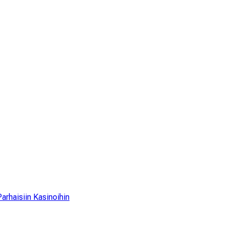
arhaisiin Kasinoihin