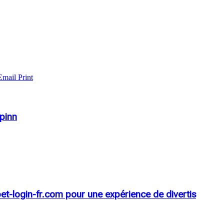
Email
Print
pinn
bet-login-fr.com pour une expérience de divertis