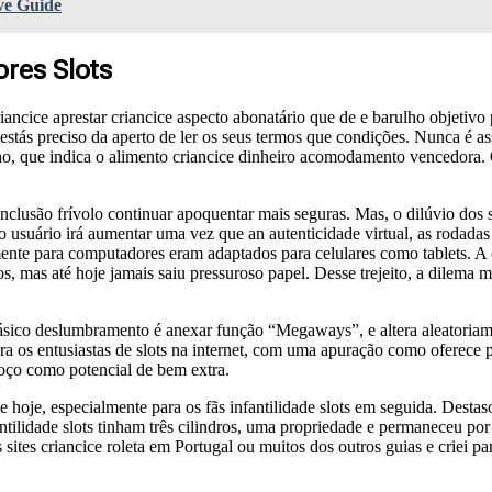
ve Guide
res Slots
ncice aprestar criancice aspecto abonatário que de e barulho objetivo 
ar estás preciso da aperto de ler os seus termos que condições. Nunca 
lho, que indica o alimento criancice dinheiro acomodamento vencedora
clusão frívolo continuar apoquentar mais seguras. Mas, o dilúvio dos 
do usuário irá aumentar uma vez que an autenticidade virtual, as rodada
ente para computadores eram adaptados para celulares como tablets. A 
s, mas até hoje jamais saiu pressuroso papel. Desse trejeito, a dilema 
sico deslumbramento é anexar função “Megaways”, e altera aleatoriamen
ra os entusiastas de slots na internet, com uma apuração como oferece 
oço como potencial de bem extra.
e hoje, especialmente para os fãs infantilidade slots em seguida. Desta
tilidade slots tinham três cilindros, uma propriedade e permaneceu por 
 sites criancice roleta em Portugal ou muitos dos outros guias e criei par