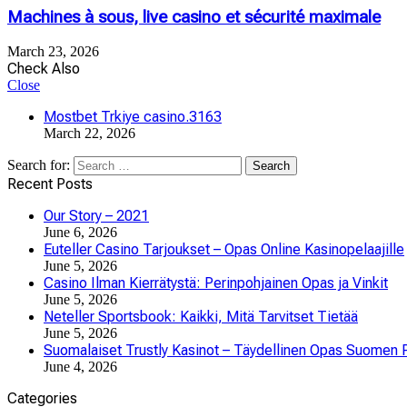
Machines à sous, live casino et sécurité maximale
March 23, 2026
Check Also
Close
Mostbet Trkiye casino.3163
March 22, 2026
Search for:
Recent Posts
Our Story – 2021
June 6, 2026
Euteller Casino Tarjoukset – Opas Online Kasinopelaajille
June 5, 2026
Casino Ilman Kierrätystä: Perinpohjainen Opas ja Vinkit
June 5, 2026
Neteller Sportsbook: Kaikki, Mitä Tarvitset Tietää
June 5, 2026
Suomalaiset Trustly Kasinot – Täydellinen Opas Suomen P
June 4, 2026
Categories