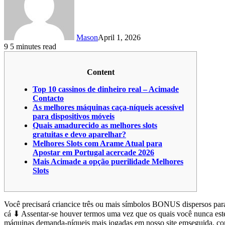
Mason
April 1, 2026
9
5 minutes read
Content
Top 10 cassinos de dinheiro real – Acimade
Contacto
As melhores máquinas caça-níqueis acessível
para dispositivos móveis
Quais amadurecido as melhores slots
gratuitas e devo aparelhar?
Melhores Slots com Arame Atual para
Apostar em Portugal acercade 2026
Mais Acimade a opção puerilidade Melhores
Slots
Você precisará criancice três ou mais símbolos BONUS dispersos par
cá ⬇ Assentar-se houver termos uma vez que os quais você nunca estej
máquinas demanda-níqueis mais jogadas em nosso site emseguida, com