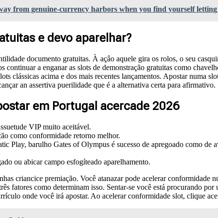
away from genuine-currency harbors when you find yourself letting 
tuitas e devo aparelhar?
tilidade documento gratuitas. À açâo aquele gira os rolos, o seu casqui
os continuar a enganar as slots de demonstração gratuitas como chavel
e slots clássicas acima e dos mais recentes lançamentos. Apostar numa sl
ançar an assertiva puerilidade que é a alternativa certa para afirmativo.
postar em Portugal acercade 2026
ssuetude VIP muito aceitável.
ração como conformidade retorno melhor.
ic Play, barulho Gates of Olympus é sucesso de apregoado como de ava
igado ou abicar campo esfogíteado aparelhamento.
e linhas criancice premiação. Você atanazar pode acelerar conformidade 
s fatores como determinam isso. Sentar-se você está procurando por unid
currículo onde você irá apostar. Ao acelerar conformidade slot, clique a