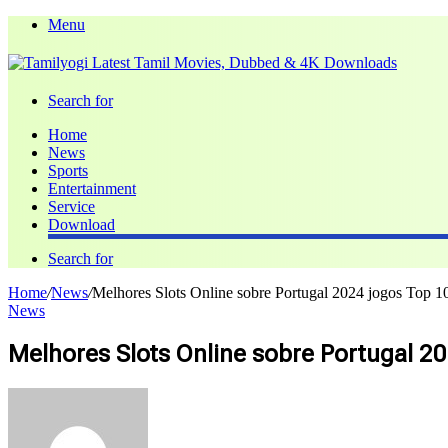
Menu
Search for
Home
News
Sports
Entertainment
Service
Download
Search for
Home
/
News
/
Melhores Slots Online sobre Portugal 2024 jogos Top 10
News
Melhores Slots Online sobre Portugal 2