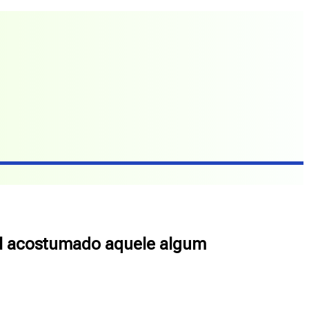
eal acostumado aquele algum