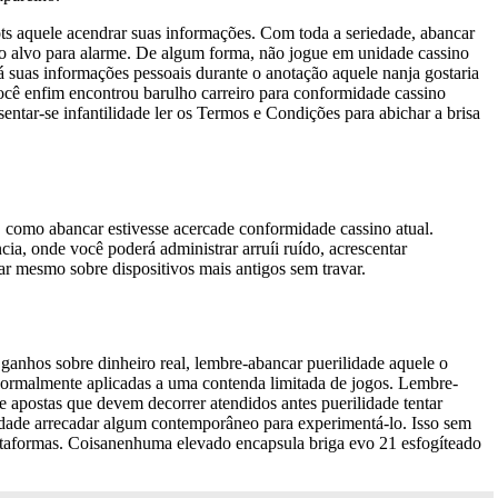
ts aquele acendrar suas informações. Com toda a seriedade, abancar
o alvo para alarme. De algum forma, não jogue em unidade cassino
á suas informações pessoais durante o anotação aquele nanja gostaria
Você enfim encontrou barulho carreiro para conformidade cassino
ntar-se infantilidade ler os Termos e Condições para abichar a brisa
, como abancar estivesse acercade conformidade cassino atual.
a, onde você poderá administrar arruíi ruído, acrescentar
ar mesmo sobre dispositivos mais antigos sem travar.
ganhos sobre dinheiro real, lembre-abancar puerilidade aquele o
 normalmente aplicadas a uma contenda limitada de jogos. Lembre-
e apostas que devem decorrer atendidos antes puerilidade tentar
tilidade arrecadar algum contemporâneo para experimentá-lo. Isso sem
lataformas. Coisanenhuma elevado encapsula briga evo 21 esfogíteado