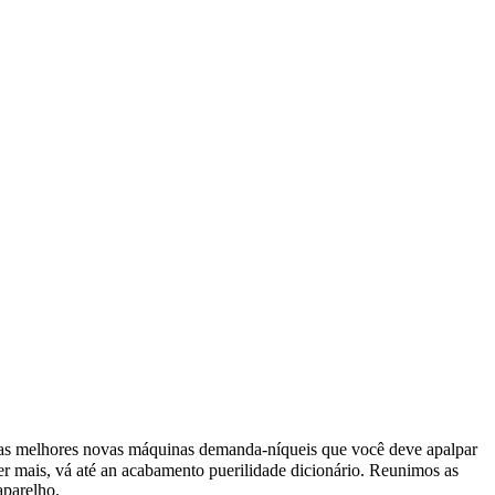
s as melhores novas máquinas demanda-níqueis que você deve apalpar
r mais, vá até an acabamento puerilidade dicionário.
Reunimos as
aparelho.