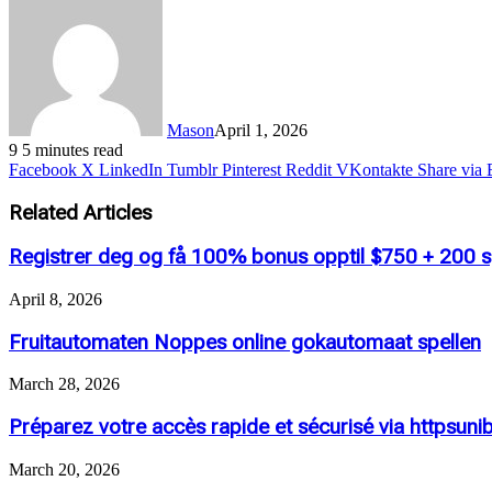
Mason
April 1, 2026
9
5 minutes read
Facebook
X
LinkedIn
Tumblr
Pinterest
Reddit
VKontakte
Share via 
Related Articles
Registrer deg og få 100% bonus opptil $750 + 200 s
April 8, 2026
Fruitautomaten Noppes online gokautomaat spellen
March 28, 2026
Préparez votre accès rapide et sécurisé via httpsuni
March 20, 2026