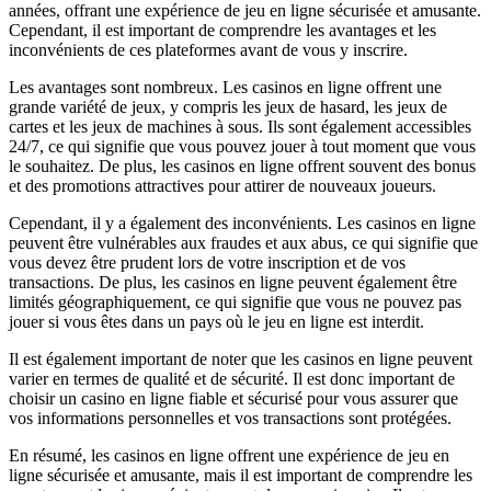
années, offrant une expérience de jeu en ligne sécurisée et amusante.
Cependant, il est important de comprendre les avantages et les
inconvénients de ces plateformes avant de vous y inscrire.
Les avantages sont nombreux. Les casinos en ligne offrent une
grande variété de jeux, y compris les jeux de hasard, les jeux de
cartes et les jeux de machines à sous. Ils sont également accessibles
24/7, ce qui signifie que vous pouvez jouer à tout moment que vous
le souhaitez. De plus, les casinos en ligne offrent souvent des bonus
et des promotions attractives pour attirer de nouveaux joueurs.
Cependant, il y a également des inconvénients. Les casinos en ligne
peuvent être vulnérables aux fraudes et aux abus, ce qui signifie que
vous devez être prudent lors de votre inscription et de vos
transactions. De plus, les casinos en ligne peuvent également être
limités géographiquement, ce qui signifie que vous ne pouvez pas
jouer si vous êtes dans un pays où le jeu en ligne est interdit.
Il est également important de noter que les casinos en ligne peuvent
varier en termes de qualité et de sécurité. Il est donc important de
choisir un casino en ligne fiable et sécurisé pour vous assurer que
vos informations personnelles et vos transactions sont protégées.
En résumé, les casinos en ligne offrent une expérience de jeu en
ligne sécurisée et amusante, mais il est important de comprendre les