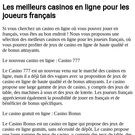
Les meilleurs casinos en ligne pour les
joueurs français
Si vous cherchez un casino en ligne où vous pouvez jouer en
français, vous êtes au bon endroit ! Nous vous proposons une
sélection des meilleurs casinos en ligne pour les joueurs français, où
vous pourrez profiter de jeux de casino en ligne de haute qualité et
de bonus attrayants.
Le nouveau casino en ligne : Casino 777
Le Casino 777 est un nouveau venu sur le marché des casinos en
ligne, mais il a déjà fait des vagues avec sa proposition de jeux de
casino en ligne de haute qualité et de bonus attrayants. Le casino
propose une large gamme de jeux de casino, y compris des jeux de
table, des machines à sous et des jeux de loterie. Les joueurs français
apprécieront également la possibilité de jouer en français et de
bénéficier de bonus spécifiques.
Le casino gratuit en ligne : Casino Bonus
Le Casino Bonus est un casino en ligne qui propose des jeux de
casino en ligne gratuits, sans nécessité de dépôt. Le casino propose
une large gamme de jeux de casino, y compris des jeux de table, des