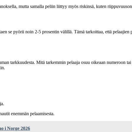
noksella, mutta samalla peliin liittyy myös riskinsä, kuten riippuvuuson
ottaen se pyörii noin 2-5 prosentin välillä. Tämä tarkoittaa, että pelaaji
suman tarkkuudesta. Mitä tarkemmin pelaaja osuu oikeaan numeroon tai
in.
ja.
a nautit enemmän pelaamisesta.
no i Norge 2026