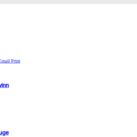
Email
Print
winn
Huge