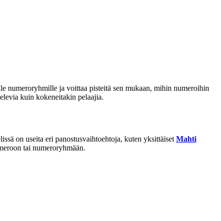
isille numeroryhmille ja voittaa pisteitä sen mukaan, mihin numeroihin
televia kuin kokeneitakin pelaajia.
lissä on useita eri panostusvaihtoehtoja, kuten yksittäiset
Mahti
numeroon tai numeroryhmään.