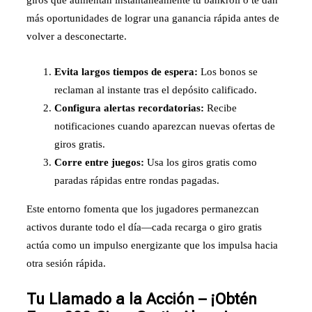
más oportunidades de lograr una ganancia rápida antes de
volver a desconectarte.
Evita largos tiempos de espera:
Los bonos se
reclaman al instante tras el depósito calificado.
Configura alertas recordatorias:
Recibe
notificaciones cuando aparezcan nuevas ofertas de
giros gratis.
Corre entre juegos:
Usa los giros gratis como
paradas rápidas entre rondas pagadas.
Este entorno fomenta que los jugadores permanezcan
activos durante todo el día—cada recarga o giro gratis
actúa como un impulso energizante que los impulsa hacia
otra sesión rápida.
Tu Llamado a la Acción – ¡Obtén