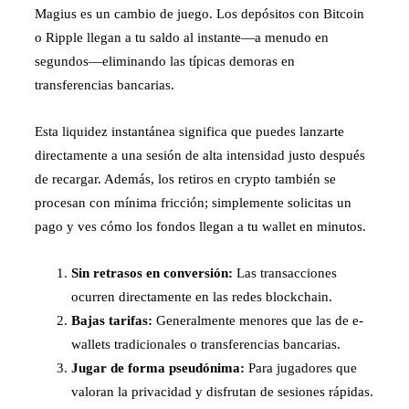
Magius es un cambio de juego. Los depósitos con Bitcoin
o Ripple llegan a tu saldo al instante—a menudo en
segundos—eliminando las típicas demoras en
transferencias bancarias.
Esta liquidez instantánea significa que puedes lanzarte
directamente a una sesión de alta intensidad justo después
de recargar. Además, los retiros en crypto también se
procesan con mínima fricción; simplemente solicitas un
pago y ves cómo los fondos llegan a tu wallet en minutos.
Sin retrasos en conversión:
Las transacciones
ocurren directamente en las redes blockchain.
Bajas tarifas:
Generalmente menores que las de e-
wallets tradicionales o transferencias bancarias.
Jugar de forma pseudónima:
Para jugadores que
valoran la privacidad y disfrutan de sesiones rápidas.