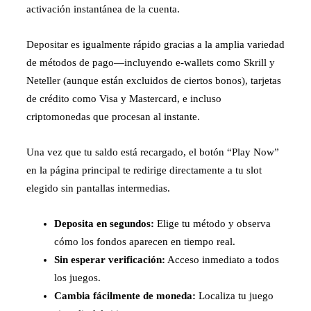
activación instantánea de la cuenta.
Depositar es igualmente rápido gracias a la amplia variedad
de métodos de pago—incluyendo e-wallets como Skrill y
Neteller (aunque están excluidos de ciertos bonos), tarjetas
de crédito como Visa y Mastercard, e incluso
criptomonedas que procesan al instante.
Una vez que tu saldo está recargado, el botón “Play Now”
en la página principal te redirige directamente a tu slot
elegido sin pantallas intermedias.
Deposita en segundos:
Elige tu método y observa
cómo los fondos aparecen en tiempo real.
Sin esperar verificación:
Acceso inmediato a todos
los juegos.
Cambia fácilmente de moneda:
Localiza tu juego