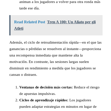
animan a los jugadores a volver para otra ronda más
tarde ese día.
Read Related Post
Tren A 100: Un Aliato per gli
Atleti
Además, el ciclo de retroalimentación rápida—en el que las
ganancias o pérdidas se resuelven al instante—proporciona
una recompensa inmediata que mantiene alta la
motivación. En contraste, las sesiones largas suelen
disminuir en rendimiento a medida que los jugadores se
cansan o distraen.
Ventanas de decisión más cortas:
Reduce el riesgo
de apuestas impulsivas.
Ciclos de aprendizaje rápidos:
Los jugadores
pueden adaptar estrategias en minutos en lugar de