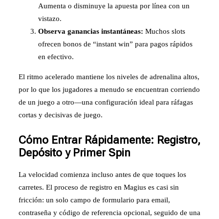
Aumenta o disminuye la apuesta por línea con un
vistazo.
Observa ganancias instantáneas:
Muchos slots
ofrecen bonos de “instant win” para pagos rápidos
en efectivo.
El ritmo acelerado mantiene los niveles de adrenalina altos,
por lo que los jugadores a menudo se encuentran corriendo
de un juego a otro—una configuración ideal para ráfagas
cortas y decisivas de juego.
Cómo Entrar Rápidamente: Registro,
Depósito y Primer Spin
La velocidad comienza incluso antes de que toques los
carretes. El proceso de registro en Magius es casi sin
fricción: un solo campo de formulario para email,
contraseña y código de referencia opcional, seguido de una