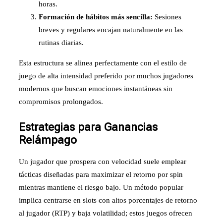
horas.
Formación de hábitos más sencilla:
Sesiones
breves y regulares encajan naturalmente en las
rutinas diarias.
Esta estructura se alinea perfectamente con el estilo de
juego de alta intensidad preferido por muchos jugadores
modernos que buscan emociones instantáneas sin
compromisos prolongados.
Estrategias para Ganancias
Relámpago
Un jugador que prospera con velocidad suele emplear
tácticas diseñadas para maximizar el retorno por spin
mientras mantiene el riesgo bajo. Un método popular
implica centrarse en slots con altos porcentajes de retorno
al jugador (RTP) y baja volatilidad; estos juegos ofrecen