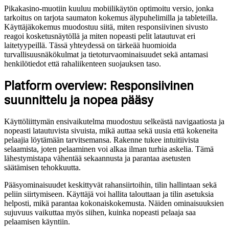
Pikakasino-muotiin kuuluu mobiilikäytön optimoitu versio, jonka
tarkoitus on tarjota saumaton kokemus älypuhelimilla ja tableteilla.
Käyttäjäkokemus muodostuu siitä, miten responsiivinen sivusto
reagoi kosketusnäytöllä ja miten nopeasti pelit latautuvat eri
laitetyypeillä. Tässä yhteydessä on tärkeää huomioida
turvallisuusnäkökulmat ja tietoturvaominaisuudet sekä antamasi
henkilötiedot että rahaliikenteen suojauksen taso.
Platform overview: Responsiivinen
suunnittelu ja nopea pääsy
Käyttöliittymän ensivaikutelma muodostuu selkeästä navigaatiosta ja
nopeasti latautuvista sivuista, mikä auttaa sekä uusia että kokeneita
pelaajia löytämään tarvitsemansa. Rakenne tukee intuitiivista
selaamista, joten pelaaminen voi alkaa ilman turhia askelia. Tämä
lähestymistapa vähentää sekaannusta ja parantaa asetusten
säätämisen tehokkuutta.
Pääsyominaisuudet keskittyvät rahansiirtoihin, tilin hallintaan sekä
peliin siirtymiseen. Käyttäjä voi hallita talouttaan ja tilin asetuksia
helposti, mikä parantaa kokonaiskokemusta. Näiden ominaisuuksien
sujuvuus vaikuttaa myös siihen, kuinka nopeasti pelaaja saa
pelaamisen käyntiin.