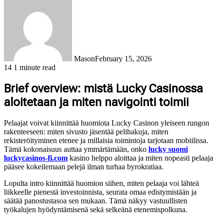
Mason
February 15, 2026
14
1 minute read
Brief overview: mistä Lucky Casinossa
aloitetaan ja miten navigointi toimii
Pelaajat voivat kiinnittää huomiota Lucky Casinon yleiseen rungon
rakenteeseen: miten sivusto jäsentää pelihakuja, miten
rekisteröityminen etenee ja millaisia toimintoja tarjotaan mobiilissa.
Tämä kokonaisuus auttaa ymmärtämään, onko
lucky suomi
luckycasinos-fi.com
kasino helppo aloittaa ja miten nopeasti pelaaja
pääsee kokeilemaan pelejä ilman turhaa byrokratiaa.
Lopulta intro kiinnittää huomion siihen, miten pelaaja voi lähteä
liikkeelle pienestä investoinnista, seurata omaa edistymistään ja
säätää panostustasoa sen mukaan. Tämä näkyy vastuullisten
työkalujen hyödyntämisenä sekä selkeänä etenemispolkuna.