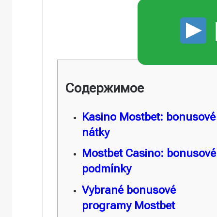
Содержимое
Kasino Mostbet: bonusové
nátky
Mostbet Casino: bonusové
podmínky
Vybrané bonusové
programy Mostbet