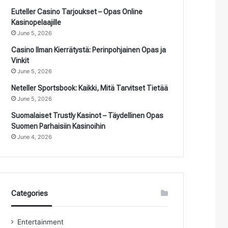
Euteller Casino Tarjoukset – Opas Online
Kasinopelaajille
June 5, 2026
Casino Ilman Kierrätystä: Perinpohjainen Opas ja
Vinkit
June 5, 2026
Neteller Sportsbook: Kaikki, Mitä Tarvitset Tietää
June 5, 2026
Suomalaiset Trustly Kasinot – Täydellinen Opas
Suomen Parhaisiin Kasinoihin
June 4, 2026
Categories
Entertainment