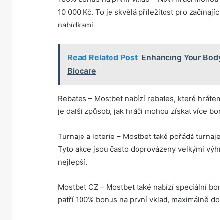
10 000 Kč. To je skvělá příležitost pro začínaj
nabídkami.
Read Related Post
Enhancing Your Body
Biocare
Rebates – Mostbet nabízí rebates, které hrátem
je další způsob, jak hráči mohou získat více bo
Turnaje a loterie – Mostbet také pořádá turnaje 
Tyto akce jsou často doprovázeny velkými výhr
nejlepší.
Mostbet CZ – Mostbet také nabízí speciální bo
patří 100% bonus na první vklad, maximálně do