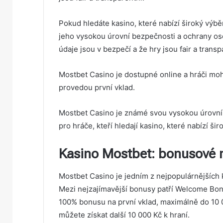
Pokud hledáte kasino, které nabízí široký výb
jeho vysokou úrovní bezpečnosti a ochrany osob
údaje jsou v bezpečí a že hry jsou fair a transp
Mostbet Casino je dostupné online a hráči moho
provedou první vklad.
Mostbet Casino je známé svou vysokou úrovní k
pro hráče, kteří hledají kasino, které nabízí ši
Kasino Mostbet: bonusové 
Mostbet Casino je jedním z nejpopulárnějších k
Mezi nejzajímavější bonusy patří Welcome Bon
100% bonusu na první vklad, maximálně do 10 
můžete získat další 10 000 Kč k hraní.