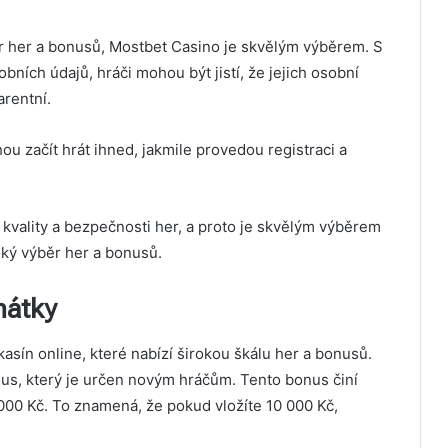
ěr her a bonusů, Mostbet Casino je skvělým výběrem. S
ních údajů, hráči mohou být jistí, že jejich osobní
arentní.
u začít hrát ihned, jakmile provedou registraci a
vality a bezpečnosti her, a proto je skvělým výběrem
roký výběr her a bonusů.
nátky
asín online, které nabízí širokou škálu her a bonusů.
us, který je určen novým hráčům. Tento bonus činí
000 Kč. To znamená, že pokud vložíte 10 000 Kč,