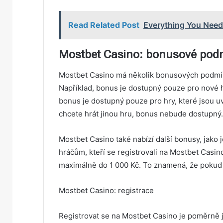
Read Related Post
Everything You Need
Mostbet Casino: bonusové pod
Mostbet Casino má několik bonusových podmínek
Například, bonus je dostupný pouze pro nové hr
bonus je dostupný pouze pro hry, které jsou
chcete hrát jinou hru, bonus nebude dostupný.
Mostbet Casino také nabízí další bonusy, jako 
hráčům, kteří se registrovali na Mostbet Casi
maximálně do 1 000 Kč. To znamená, že pokud vl
Mostbet Casino: registrace
Registrovat se na Mostbet Casino je poměrně je