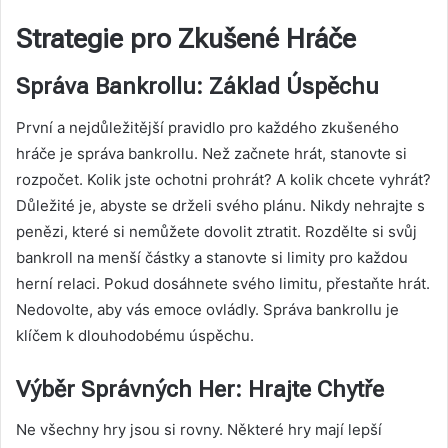
Strategie pro Zkušené Hráče
Správa Bankrollu: Základ Úspěchu
První a nejdůležitější pravidlo pro každého zkušeného
hráče je správa bankrollu. Než začnete hrát, stanovte si
rozpočet. Kolik jste ochotni prohrát? A kolik chcete vyhrát?
Důležité je, abyste se drželi svého plánu. Nikdy nehrajte s
penězi, které si nemůžete dovolit ztratit. Rozdělte si svůj
bankroll na menší částky a stanovte si limity pro každou
herní relaci. Pokud dosáhnete svého limitu, přestaňte hrát.
Nedovolte, aby vás emoce ovládly. Správa bankrollu je
klíčem k dlouhodobému úspěchu.
Výběr Správných Her: Hrajte Chytře
Ne všechny hry jsou si rovny. Některé hry mají lepší