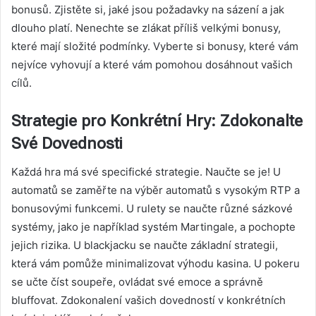
bonusů. Zjistěte si, jaké jsou požadavky na sázení a jak
dlouho platí. Nenechte se zlákat příliš velkými bonusy,
které mají složité podmínky. Vyberte si bonusy, které vám
nejvíce vyhovují a které vám pomohou dosáhnout vašich
cílů.
Strategie pro Konkrétní Hry: Zdokonalte
Své Dovednosti
Každá hra má své specifické strategie. Naučte se je! U
automatů se zaměřte na výběr automatů s vysokým RTP a
bonusovými funkcemi. U rulety se naučte různé sázkové
systémy, jako je například systém Martingale, a pochopte
jejich rizika. U blackjacku se naučte základní strategii,
která vám pomůže minimalizovat výhodu kasina. U pokeru
se učte číst soupeře, ovládat své emoce a správně
bluffovat. Zdokonalení vašich dovedností v konkrétních