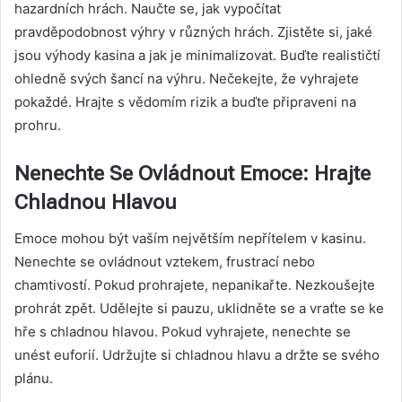
hazardních hrách. Naučte se, jak vypočítat
pravděpodobnost výhry v různých hrách. Zjistěte si, jaké
jsou výhody kasina a jak je minimalizovat. Buďte realističtí
ohledně svých šancí na výhru. Nečekejte, že vyhrajete
pokaždé. Hrajte s vědomím rizik a buďte připraveni na
prohru.
Nenechte Se Ovládnout Emoce: Hrajte
Chladnou Hlavou
Emoce mohou být vaším největším nepřítelem v kasinu.
Nenechte se ovládnout vztekem, frustrací nebo
chamtivostí. Pokud prohrajete, nepanikařte. Nezkoušejte
prohrát zpět. Udělejte si pauzu, uklidněte se a vraťte se ke
hře s chladnou hlavou. Pokud vyhrajete, nenechte se
unést euforií. Udržujte si chladnou hlavu a držte se svého
plánu.