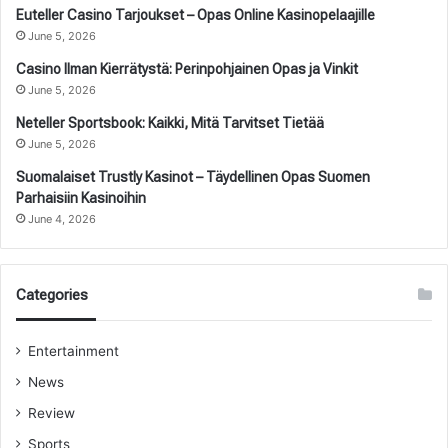
Euteller Casino Tarjoukset – Opas Online Kasinopelaajille
June 5, 2026
Casino Ilman Kierrätystä: Perinpohjainen Opas ja Vinkit
June 5, 2026
Neteller Sportsbook: Kaikki, Mitä Tarvitset Tietää
June 5, 2026
Suomalaiset Trustly Kasinot – Täydellinen Opas Suomen
Parhaisiin Kasinoihin
June 4, 2026
Categories
Entertainment
News
Review
Sports