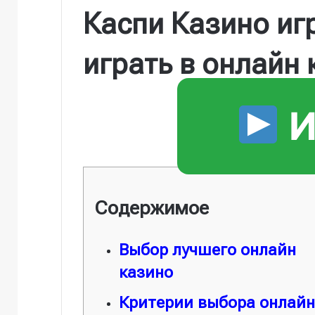
Каспи Казино игр
играть в онлайн
И
Содержимое
Выбор лучшего онлайн
казино
Критерии выбора онлайн