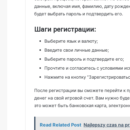
данные, включая имя, фамилию, дату рожде
будет выбрать пароль и подтвердить его.
Шаги регистрации:
Выберите язык и валюту;
Введите свои личные данные;
Выберите пароль и подтвердите его;
Прочтите и согласитесь с условиями ис
Нажмите на кнопку “Зарегистрироватьс
После регистрации вы сможете перейти к пр
денег на свой игровой счет. Вам нужно буде
это может быть банковская карта, электрон
Read Related Post
Najlepszy czas na p