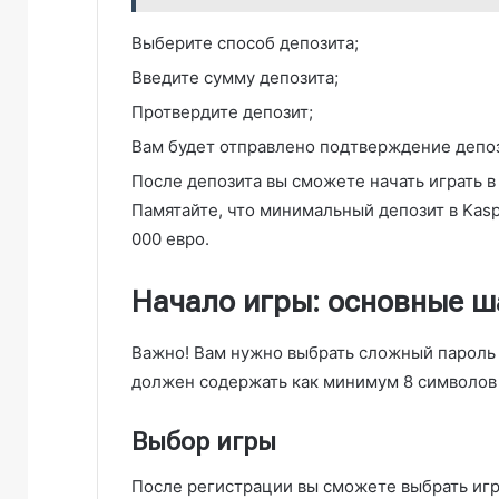
Выберите способ депозита;
Введите сумму депозита;
Протвердите депозит;
Вам будет отправлено подтверждение депоз
После депозита вы сможете начать играть в
Памятайте, что минимальный депозит в Kaspi
000 евро.
Начало игры: основные ш
Важно! Вам нужно выбрать сложный пароль 
должен содержать как минимум 8 символов 
Выбор игры
После регистрации вы сможете выбрать игру