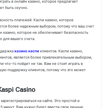
 играть в онлайн казино, которое предлагает
ет быть скучно.
сность платежей. Каспи казино, которое
ется более надежным выбором, потому что ваш счет
йн казино, которое не обеспечивает безопасность
о для вашего счета.
ддержка
казино каспи
клиентов. Каспи казино,
иентов, является более привлекательным выбором,
 что-то пойдет не так. Вам не стоит играть в
ошую поддержку клиентов, потому что это может
Kaspi Casino
 зарегистрироваться на сайте. Это простой и
5 минут. Вам нужно будет ввести свои личные