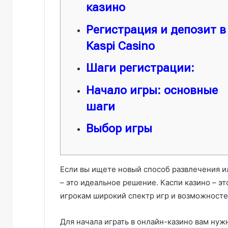
казино
Регистрация и депозит в
Kaspi Casino
Шаги регистрации:
Начало игры: основные
шаги
Выбор игры
Если вы ищете новый способ развлечения ил
– это идеальное решение. Каспи казино – э
игрокам широкий спектр игр и возможностей
Для начала играть в онлайн-казино вам нуж