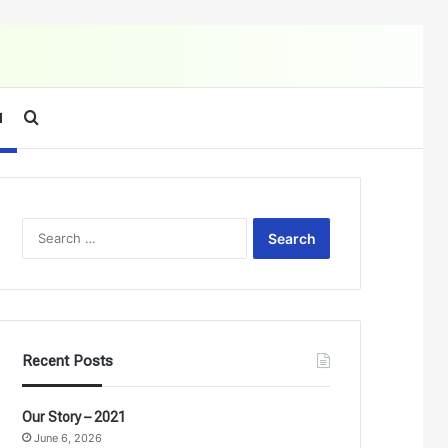
Search for
d
Search
for:
Recent Posts
Our Story – 2021
June 6, 2026