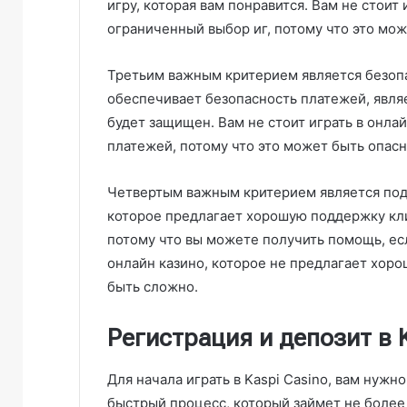
игру, которая вам понравится. Вам не стоит
ограниченный выбор иг, потому что это мож
Третьим важным критерием является безопа
обеспечивает безопасность платежей, явля
будет защищен. Вам не стоит играть в онла
платежей, потому что это может быть опасн
Четвертым важным критерием является по
которое предлагает хорошую поддержку кл
потому что вы можете получить помощь, если
онлайн казино, которое не предлагает хор
быть сложно.
Регистрация и депозит в 
Для начала играть в Kaspi Casino, вам нужно
быстрый процесс, который займет не более 