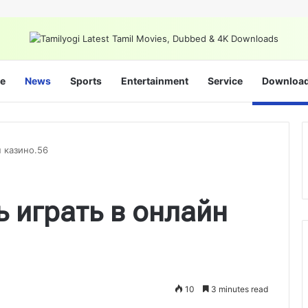
e
News
Sports
Entertainment
Service
Downloa
н казино.56
ь играть в онлайн
10
3 minutes read