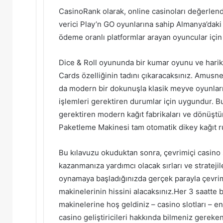
CasinoRank olarak, online casinoları değerle
verici Play’n GO oyunlarına sahip Almanya’daki 
ödeme oranlı platformlar arayan oyuncular için A
Dice & Roll oyununda bir kumar oyunu ve harik
Cards özelliğinin tadını çıkaracaksınız. Amusnet
da modern bir dokunuşla klasik meyve oyunların
işlemleri gerektiren durumlar için uygundur. Bu
gerektiren modern kağıt fabrikaları ve dönüştür
Paketleme Makinesi tam otomatik dikey kağıt rul
Bu kılavuzu okuduktan sonra, çevrimiçi casin
kazanmanıza yardımcı olacak sırları ve strateji
oynamaya başladığınızda gerçek parayla çevrim
makinelerinin hissini alacaksınız.Her 3 saatte bi
makinelerine hoş geldiniz – casino slotları – en
casino geliştiricileri hakkında bilmeniz gereken 