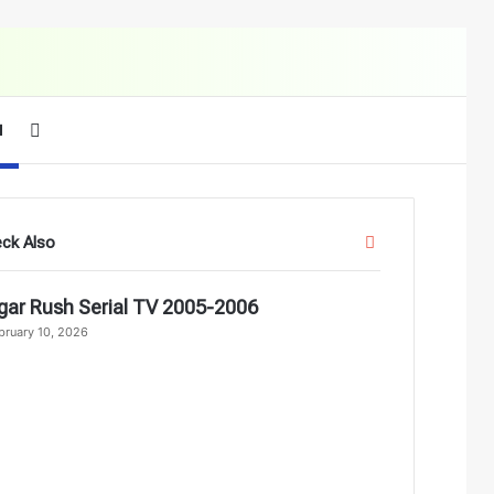
Search for
d
Close
ck Also
gar Rush Serial TV 2005-2006
bruary 10, 2026