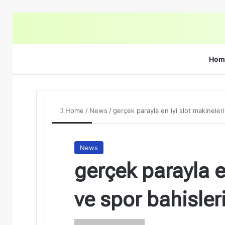
Hom
Home
/
News
/
gerçek parayla en iyi slot makineleri
News
gerçek parayla e
ve spor bahisler