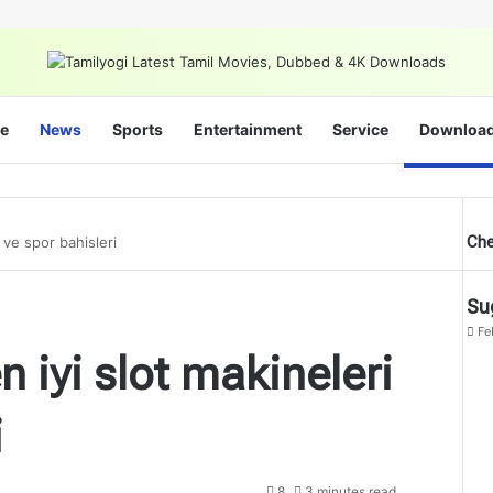
e
News
Sports
Entertainment
Service
Downloa
Che
 ve spor bahisleri
Su
Fe
n iyi slot makineleri
i
8
3 minutes read