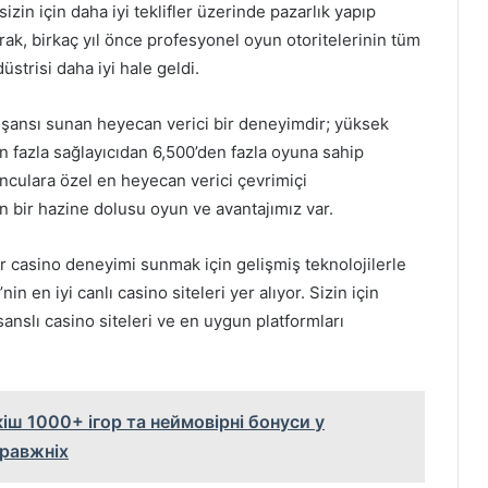
izin için daha iyi teklifler üzerinde pazarlık yapıp
ak, birkaç yıl önce profesyonel oyun otoritelerinin tüm
strisi daha iyi hale geldi.
şansı sunan heyecan verici bir deneyimdir; yüksek
dan fazla sağlayıcıdan 6,500’den fazla oyuna sahip
yunculara özel en heyecan verici çevrimiçi
n bir hazine dolusu oyun ve avantajımız var.
bir casino deneyimi sunmak için gelişmiş teknolojilerle
in en iyi canlı casino siteleri yer alıyor. Sizin için
anslı casino siteleri ve en uygun platformları
іш 1000+ ігор та неймовірні бонуси у
правжніх