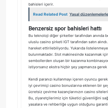
bahisleri içerir.
Read Related Post
Yasal düzenlemelerle
Benzersiz spor bahisleri hattı
Bu teknoloji diğer şirketler tarafından anında 
uluslu casino şirketi IGT tarafından satın alındı
hareket ettirilebiliyordu. Yukarıda listelenmey
bulunmaktadır. Slot makinesinde kazanmak içi
sembollerden oluşan bir kazanma kombinasyon
istiyorsanız ekstra hiçbir şey yapmanıza gerek 
Kendi paranızı kullanmayı içeren oyuncu gereks
iyi çevrimiçi casino bonuslarına eklenen bir şey
ücretsiz çevirme kazançlarınızın casino siteler
Bu, ziyaretçilerimiz için tüketici güvenliğini s
yasalara ve rehberliğe uygun olduğunu garanti e