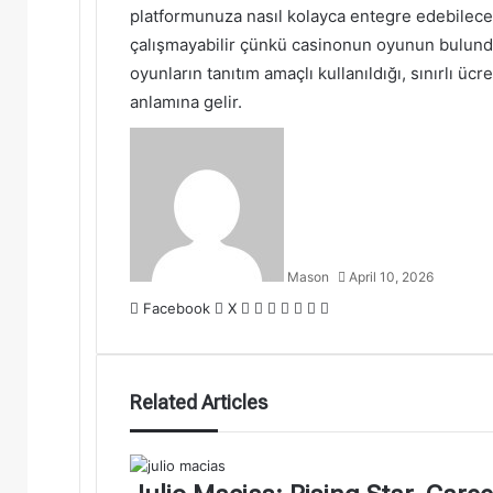
platformunuza nasıl kolayca entegre edebileceğ
çalışmayabilir çünkü casinonun oyunun bulund
oyunların tanıtım amaçlı kullanıldığı, sınırlı 
anlamına gelir.
Mason
April 10, 2026
LinkedIn
Tumblr
Pinterest
Reddit
VKontakte
Share
Print
Facebook
X
via
Email
Related Articles