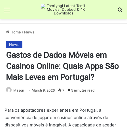
Menu
Se
Home
/
News
News
Gastos de Dados Móveis em
Casinos Online: Quais Apps São
Mais Leves em Portugal?
Mason
March 9, 2026
7
5 minutes read
Para os apostadores experientes em Portugal, a
conveniência de jogar em casinos online através de
dispositivos móveis é inegável. A capacidade de aceder