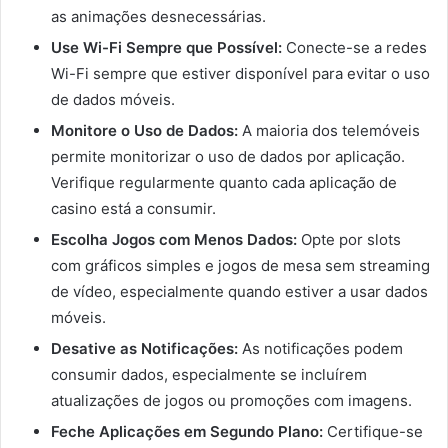
as animações desnecessárias.
Use Wi-Fi Sempre que Possível:
Conecte-se a redes
Wi-Fi sempre que estiver disponível para evitar o uso
de dados móveis.
Monitore o Uso de Dados:
A maioria dos telemóveis
permite monitorizar o uso de dados por aplicação.
Verifique regularmente quanto cada aplicação de
casino está a consumir.
Escolha Jogos com Menos Dados:
Opte por slots
com gráficos simples e jogos de mesa sem streaming
de vídeo, especialmente quando estiver a usar dados
móveis.
Desative as Notificações:
As notificações podem
consumir dados, especialmente se incluírem
atualizações de jogos ou promoções com imagens.
Feche Aplicações em Segundo Plano:
Certifique-se