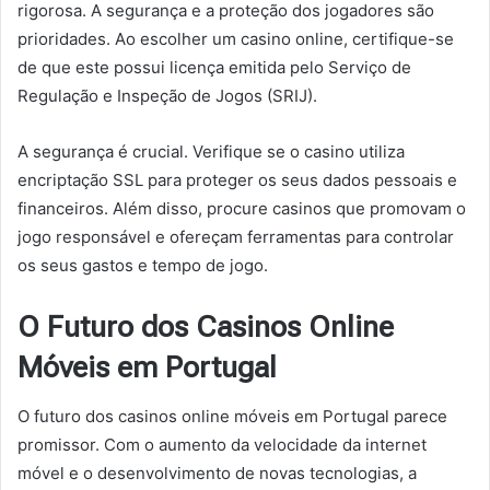
rigorosa. A segurança e a proteção dos jogadores são
prioridades. Ao escolher um casino online, certifique-se
de que este possui licença emitida pelo Serviço de
Regulação e Inspeção de Jogos (SRIJ).
A segurança é crucial. Verifique se o casino utiliza
encriptação SSL para proteger os seus dados pessoais e
financeiros. Além disso, procure casinos que promovam o
jogo responsável e ofereçam ferramentas para controlar
os seus gastos e tempo de jogo.
O Futuro dos Casinos Online
Móveis em Portugal
O futuro dos casinos online móveis em Portugal parece
promissor. Com o aumento da velocidade da internet
móvel e o desenvolvimento de novas tecnologias, a