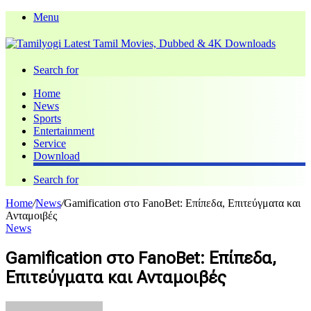
Menu
Search for
Home
News
Sports
Entertainment
Service
Download
Search for
Home
/
News
/
Gamification στο FanoBet: Επίπεδα, Επιτεύγματα και
Ανταμοιβές
News
Gamification στο FanoBet: Επίπεδα,
Επιτεύγματα και Ανταμοιβές