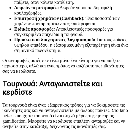
παίξετε, όταν κάνετε κατάθεση.
Δωρεάν περιστροφές:
Δωρεάν γύροι σε δημοφιλή
κουλοχέρηδες.
Επιστροφή χρημάτων (Cashback):
Ένα ποσοστό των
χαμένων πονταρισμάτων σας επιστρέφεται.
Ειδικές προσφορές:
Αποκλειστικές προσφορές για
συγκεκριμένα παιχνίδια ή τουρνουά.
Προσωπικοί διαχειριστές λογαριασμού:
Για τους παίκτες
υψηλού επιπέδου, η εξατομικευμένη εξυπηρέτηση είναι ένα
σημαντικό πλεονέκτημα.
Οι ανταμοιβές αυτές δεν είναι μόνο ένα κίνητρο για να παίξετε
περισσότερο, αλλά και ένας τρόπος να αυξήσετε τις πιθανότητές
σας να κερδίσετε.
Τουρνουά: Ανταγωνιστείτε και
κερδίστε
Τα τουρνουά είναι ένας εξαιρετικός τρόπος για να δοκιμάσετε τις
ικανότητές σας και να ανταγωνιστείτε με άλλους παίκτες. Στο fano-
bet-casino.gr, τα τουρνουά είναι συχνά μέρος της εμπειρίας
gamification. Μπορείτε να κερδίσετε επιπλέον ανταμοιβές και να
ανεβείτε στην κατάταξη, δείχνοντας τις ικανότητές σας.