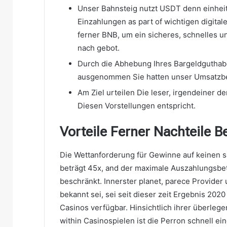
Unser Bahnsteig nutzt USDT denn einheit
Einzahlungen as part of wichtigen digit
ferner BNB, um ein sicheres, schnelles u
nach gebot.
Durch die Abhebung Ihres Bargeldguthabe
ausgenommen Sie hatten unser Umsatzbe
Am Ziel urteilen Die leser, irgendeiner d
Diesen Vorstellungen entspricht.
Vorteile Ferner Nachteile 
Die Wettanforderung für Gewinne auf keinen 
beträgt 45x, and der maximale Auszahlungsbet
beschränkt. Innerster planet, parece Provider 
bekannt sei, sei seit dieser zeit Ergebnis 20
Casinos verfügbar. Hinsichtlich ihrer überleg
within Casinospielen ist die Perron schnell e