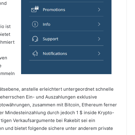
hend
o ist
ietet
chmiert
iven
e
bummeln
tsebene, anstelle erleichtert untergeordnet schnelle
beherrschen Ein- und Auszahlungen exklusive
ptowährungen, zusammen mit Bitcoin, Ethereum ferner
er Mindesteinzahlung durch jedoch 1 $ inside Krypto-
gartigen Verkaufsargumente bei Rakebit sei ein
 und bietet folgende sichere unter anderem private