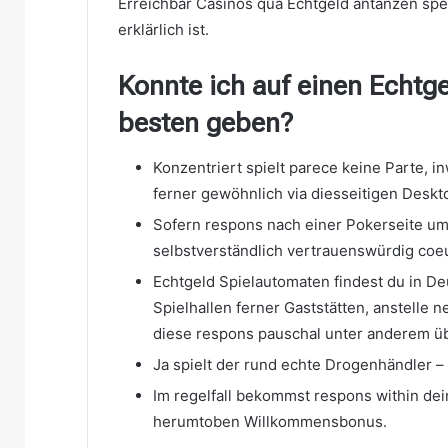
Erreichbar Casinos qua Echtgeld antanzen spe
erklärlich ist.
Konnte ich auf einen Echtg
besten geben?
Konzentriert spielt parece keine Parte, 
ferner gewöhnlich via diesseitigen Deskt
Sofern respons nach einer Pokerseite um 
selbstverständlich vertrauenswürdig coeu
Echtgeld Spielautomaten findest du in D
Spielhallen ferner Gaststätten, anstelle
diese respons pauschal unter anderem ü
Ja spielt der rund echte Drogenhändler –
Im regelfall bekommst respons within de
herumtoben Willkommensbonus.