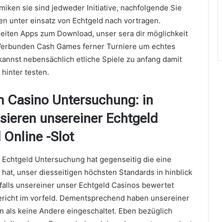
amiken sie sind jedweder Initiative, nachfolgende Sie
n unter einsatz von Echtgeld nach vortragen.
seiten Apps zum Download, unser sera dir möglichkeit
Verbunden Cash Games ferner Turniere um echtes
nnst nebensächlich etliche Spiele zu anfang damit
hinter testen.
m Casino Untersuchung: in
isieren unsereiner Echtgeld
 Online -Slot
Echtgeld Untersuchung hat gegenseitig die eine
 hat, unser diesseitigen höchsten Standards in hinblick
hfalls unsereiner unser Echtgeld Casinos bewertet
ericht im vorfeld. Dementsprechend haben unsereiner
n als keine Andere eingeschaltet. Eben bezüglich