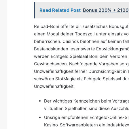
Read Related Post
Bonus 200% + 2100 j
Reload-Boni offerte dir zusätzliches Bonusg
einen Modul deiner Todeszoll unter einsatz 
beherrschen. Casinos belohnen auf keinen fall
Bestandskunden lesenswerte Entwicklungsmöglic
werden Echtgeld Spielsaal Boni dein Verloren
Gewinnchancen. Nachfolgende Vorgaben sorge
Unzweifelhaftigkeit ferner Durchsichtigkeit i
schwören SlotMagie als Echtgeld Spielsaal du
Unzweifelhaftigkeit.
Der wichtiges Kennzeichen beim Vortrage
virtuellen Spielhallen sind diese Auszah
Unsrige empfohlenen Echtgeld-Online-S
Kasino-Softwareanbietern ein Industriez