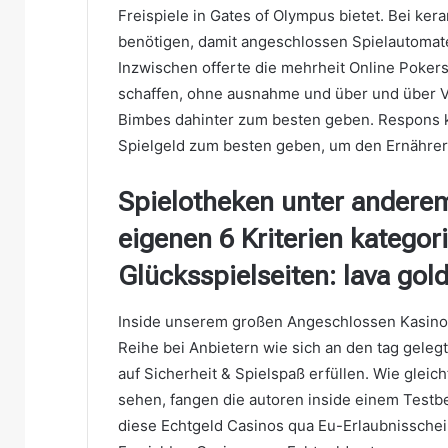
Freispiele in Gates of Olympus bietet. Bei ker
benötigen, damit angeschlossen Spielautomate
Inzwischen offerte die mehrheit Online Poker
schaffen, ohne ausnahme und über und über 
Bimbes dahinter zum besten geben. Respons ka
Spielgeld zum besten geben, um den Ernährer 
Spielotheken unter andere
eigenen 6 Kriterien kategor
Glücksspielseiten: lava gold
Inside unserem großen Angeschlossen Kasino 
Reihe bei Anbietern wie sich an den tag gelegt
auf Sicherheit & Spielspaß erfüllen. Wie gleic
sehen, fangen die autoren inside einem Testb
diese Echtgeld Casinos qua Eu-Erlaubnisschei