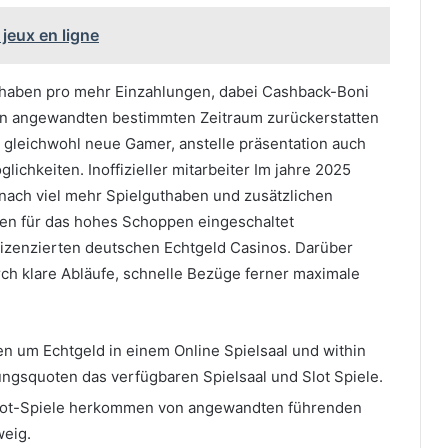
eux en ligne
uthaben pro mehr Einzahlungen, dabei Cashback-Boni
von angewandten bestimmten Zeitraum zurückerstatten
 gleichwohl neue Gamer, anstelle präsentation auch
hkeiten. Inoffizieller mitarbeiter Im jahre 2025
 nach viel mehr Spielguthaben und zusätzlichen
n für das hohes Schoppen eingeschaltet
n lizenzierten deutschen Echtgeld Casinos. Darüber
rch klare Abläufe, schnelle Bezüge ferner maximale
n um Echtgeld in einem Online Spielsaal und within
lungsquoten das verfügbaren Spielsaal und Slot Spiele.
lot-Spiele herkommen von angewandten führenden
weig.