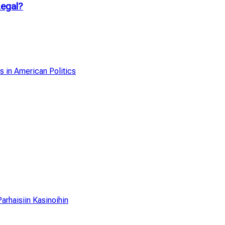
Legal?
s in American Politics
arhaisiin Kasinoihin