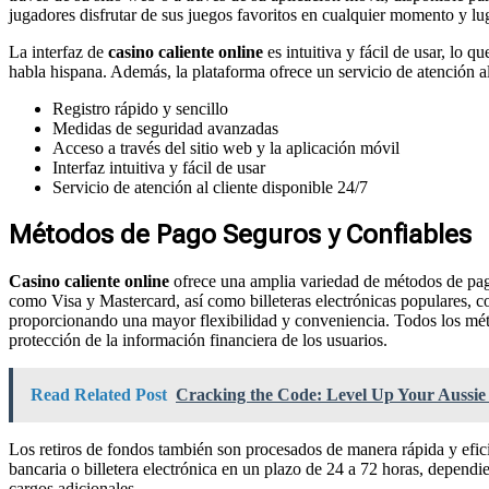
jugadores disfrutar de sus juegos favoritos en cualquier momento y lu
La interfaz de
casino caliente online
es intuitiva y fácil de usar, lo 
habla hispana. Además, la plataforma ofrece un servicio de atención al 
Registro rápido y sencillo
Medidas de seguridad avanzadas
Acceso a través del sitio web y la aplicación móvil
Interfaz intuitiva y fácil de usar
Servicio de atención al cliente disponible 24/7
Métodos de Pago Seguros y Confiables
Casino caliente online
ofrece una amplia variedad de métodos de pago s
como Visa y Mastercard, así como billeteras electrónicas populares, 
proporcionando una mayor flexibilidad y conveniencia. Todos los métod
protección de la información financiera de los usuarios.
Read Related Post
Cracking the Code: Level Up Your Aussi
Los retiros de fondos también son procesados de manera rápida y efic
bancaria o billetera electrónica en un plazo de 24 a 72 horas, dependi
cargos adicionales.