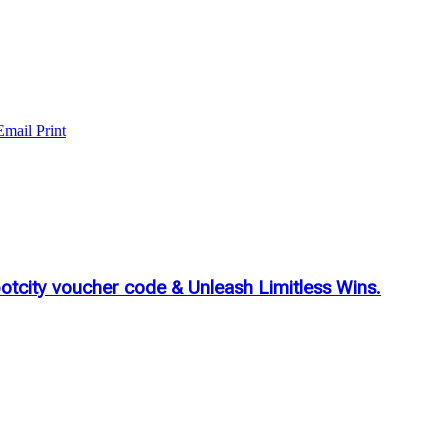
Email
Print
potcity voucher code & Unleash Limitless Wins.