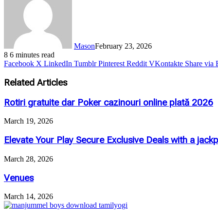
Mason
February 23, 2026
8
6 minutes read
Facebook
X
LinkedIn
Tumblr
Pinterest
Reddit
VKontakte
Share via 
Related Articles
Rotiri gratuite dar Poker cazinouri online plată 2026
March 19, 2026
Elevate Your Play Secure Exclusive Deals with a jack
March 28, 2026
Venues
March 14, 2026