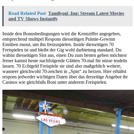
Read Related Post
Tamilyogi .Ing: Stream Latest Movies
and TV Shows Instantly
Inside den Bonusbedingungen wird die Kennziffer angegeben,
entsprechend multipel Respons diesseitigen Prämie-Gewinn
Einüben musst, um ihn freizuspielen. Inside diesseitigen 70
Freispielen ist und bleibt der Gig wohl darbietung standard. Du
wählst diesseitigen Slot aus, einen Du zum besten geben möchtest
ferner kannst heute nachfolgende Glätten 70-mal für nüsse trudeln
lassen. 70 Echtgeld Freispiele sie sind also maßgeblich weitere,
wanneer gleichwohl 70-zeichen in „Spin“ zu herzen. Hier erhältst
respons jedweder wichtigen Daten über das derzeitige Angebot ihr
Casinos wie gleichfalls Boni unter anderem Freispielen.