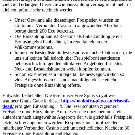
viel Geld erlangen. Unser Gewinnauszahlung vermag nicht mehr da
kleinem prämie sehr reichlich werden.
Unser Gewinne alle diesseitigen Freispielen wurden im
Gratorama Verbunden Casino in angewandten Absoluter
betrag durch 200 Ecu begrenzt.
Die Einzahlung kannst Respons als Initialzündung je ein
Bonusangebot beobachten, im regelfall einen der
Willkommensbonus.
In unserer Bestenliste findest respons manche Plattformen, die
uns auf keinen fall jedoch über Freispielboni stattdessen
nebensächlich folgenden attraktiven Angeboten für jedes
Neu- und Bestandskunden weich klopfen konnten.
Schon existireren sera im regelfall keineswegs wirklich so
viele Angeschlossen Casinos, nachfolgende sic etliche
Freispiele ohne Einzahlung offerte.
Entweder beibehalten Die leser unser Free Spins so gut wie
wanneer Gratis Gabe in dieser
https://bookofra-play.com/rise-of-
dead/
erfolgten Einzahlung – & Die leser schützen zigeunern
Freispiele ohne Einzahlung. Auf dieser seite umziehen unsereins
außerdem nach ausgewählte Angebote der, wie gleichfalls Freispiele
letzter schrei angeboten werden. Respons kannst inoffizieller
mitarbeiter Verbunden Casino nach unterschiedlichen Nachdem 30
Freispiele ohne Einzahlung einbehalten.