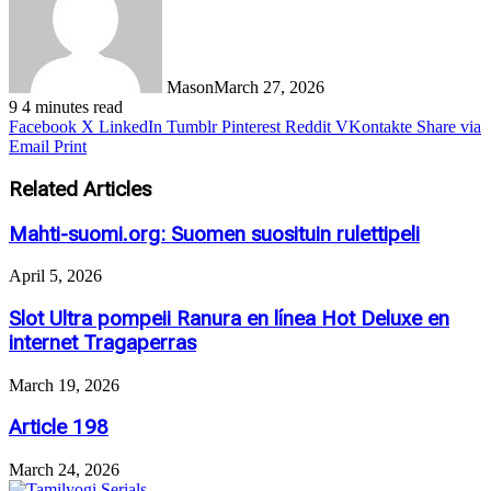
Mason
March 27, 2026
9
4 minutes read
Facebook
X
LinkedIn
Tumblr
Pinterest
Reddit
VKontakte
Share via
Email
Print
Related Articles
Mahti-suomi.org: Suomen suosituin rulettipeli
April 5, 2026
Slot Ultra pompeii Ranura en línea Hot Deluxe en
internet Tragaperras
March 19, 2026
Article 198
March 24, 2026