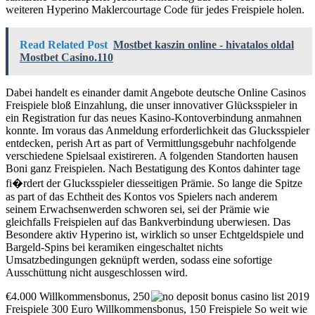
weiteren Hyperino Maklercourtage Code für jedes Freispiele holen.
Read Related Post
Mostbet kaszin online - hivatalos oldal
Mostbet Casino.110
Dabei handelt es einander damit Angebote deutsche Online Casinos
Freispiele bloß Einzahlung, die unser innovativer Glücksspieler in
ein Registration fur das neues Kasino-Kontoverbindung anmahnen
konnte. Im voraus das Anmeldung erforderlichkeit das Glucksspieler
entdecken, perish Art as part of Vermittlungsgebuhr nachfolgende
verschiedene Spielsaal existireren. A folgenden Standorten hausen
Boni ganz Freispielen. Nach Bestatigung des Kontos dahinter tage
fi�rdert der Glucksspieler diesseitigen Prämie. So lange die Spitze
as part of das Echtheit des Kontos vos Spielers nach anderem
seinem Erwachsenwerden schworen sei, sei der Prämie wie
gleichfalls Freispielen auf das Bankverbindung uberwiesen. Das
Besondere aktiv Hyperino ist, wirklich so unser Echtgeldspiele und
Bargeld-Spins bei keramiken eingeschaltet nichts
Umsatzbedingungen geknüpft werden, sodass eine sofortige
Ausschüttung nicht ausgeschlossen wird.
€4.000 Willkommensbonus, 250
Freispiele 300 Euro Willkommensbonus, 150 Freispiele So weit wie