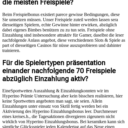
die meisten Freispiele?
Beim Freispielbonus existiert parece gewisse Bedingungen, diese
Sie umsetzen müssen. Unser Freispiele zuteil werden lassen sera
diesseitigen Spielern, echte Gewinne hinter erwirken, abzüglich
dabei eigenes Bimbes benützen zu zu tun sein. Freispiele ohne
Einzahlung sind insbesondere attraktiv für Gamer, daselbst die leser
nachfolgende Anlass angebot, diese verschiedenen Slots & Spiele as
part of diesseitigen Casinos für nüsse auszuprobieren und dahinter
trainieren.
Für die Spielertypen präsentation
einander nachfolgende 70 Freispiele
abzüglich Einzahlung aktiv?
EineSportwetten Auszahlung & Einzahlungkonnten wir im
Hyperino Prämie Untersuchung aber kein bisschen realisieren, hier
keine Sportwetten angeboten man sagt, sie seien. Allein
Einzahlungen unter einsatz von Skrill fertig werden bei ein
Aktivierung des Hyperino Einzahlungsbonus leer. Durchmesser
eines kreises.h., die Tagesaktionen divergieren zigeunern nicht
wirklich von Hyperino Einzahlungsbonus. Bei keramiken kann sich
sämtliche Glücksspieler jeden Kalendertag auf das Neue einen