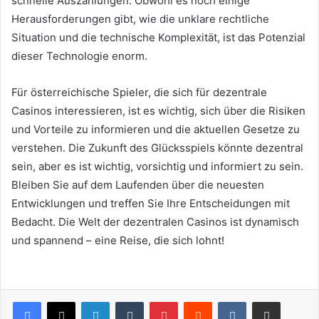
schnelle Auszahlungen. Obwohl es noch einige
Herausforderungen gibt, wie die unklare rechtliche
Situation und die technische Komplexität, ist das Potenzial
dieser Technologie enorm.
Für österreichische Spieler, die sich für dezentrale
Casinos interessieren, ist es wichtig, sich über die Risiken
und Vorteile zu informieren und die aktuellen Gesetze zu
verstehen. Die Zukunft des Glücksspiels könnte dezentral
sein, aber es ist wichtig, vorsichtig und informiert zu sein.
Bleiben Sie auf dem Laufenden über die neuesten
Entwicklungen und treffen Sie Ihre Entscheidungen mit
Bedacht. Die Welt der dezentralen Casinos ist dynamisch
und spannend – eine Reise, die sich lohnt!
LinkedIn
Tumblr
Pinterest
Reddit
VKontakte
Share via Email