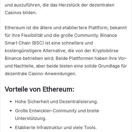
und auszuführen, die das Herzstück der dezentralen
Casinos bilden.
Ethereum ist die ältere und etabliertere Plattform, bekannt
für ihre Flexibilität und die große Community. Binance
Smart Chain (BSC) ist eine schnellere und
kostengünstigere Alternative, die von der Kryptobörse
Binance betrieben wird. Beide Plattformen haben ihre Vor-
und Nachteile, aber beide bieten eine solide Grundlage für
dezentrale Casino-Anwendungen.
Vorteile von Ethereum:
Hohe Sicherheit und Dezentralisierung.
Große Entwickler-Community und breite
Unterstützung.
Etablierte Infrastruktur und viele Tools.