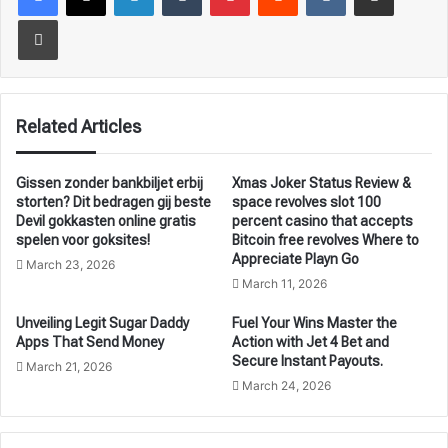
Print
Related Articles
Gissen zonder bankbiljet erbij
Xmas Joker Status Review &
storten? Dit bedragen gij beste
space revolves slot 100
Devil gokkasten online gratis
percent casino that accepts
spelen voor goksites!
Bitcoin free revolves Where to
Appreciate Playn Go
March 23, 2026
March 11, 2026
Unveiling Legit Sugar Daddy
Fuel Your Wins Master the
Apps That Send Money
Action with Jet 4 Bet and
Secure Instant Payouts.
March 21, 2026
March 24, 2026