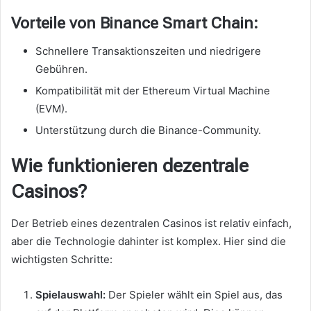
Vorteile von Binance Smart Chain:
Schnellere Transaktionszeiten und niedrigere
Gebühren.
Kompatibilität mit der Ethereum Virtual Machine
(EVM).
Unterstützung durch die Binance-Community.
Wie funktionieren dezentrale
Casinos?
Der Betrieb eines dezentralen Casinos ist relativ einfach,
aber die Technologie dahinter ist komplex. Hier sind die
wichtigsten Schritte:
Spielauswahl:
Der Spieler wählt ein Spiel aus, das