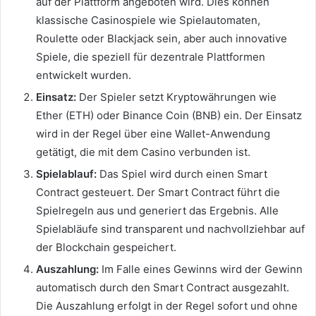
auf der Plattform angeboten wird. Dies können
klassische Casinospiele wie Spielautomaten,
Roulette oder Blackjack sein, aber auch innovative
Spiele, die speziell für dezentrale Plattformen
entwickelt wurden.
Einsatz:
Der Spieler setzt Kryptowährungen wie
Ether (ETH) oder Binance Coin (BNB) ein. Der Einsatz
wird in der Regel über eine Wallet-Anwendung
getätigt, die mit dem Casino verbunden ist.
Spielablauf:
Das Spiel wird durch einen Smart
Contract gesteuert. Der Smart Contract führt die
Spielregeln aus und generiert das Ergebnis. Alle
Spielabläufe sind transparent und nachvollziehbar auf
der Blockchain gespeichert.
Auszahlung:
Im Falle eines Gewinns wird der Gewinn
automatisch durch den Smart Contract ausgezahlt.
Die Auszahlung erfolgt in der Regel sofort und ohne