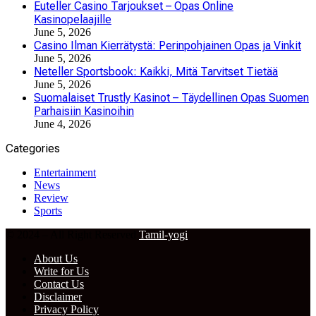
Euteller Casino Tarjoukset – Opas Online
Kasinopelaajille
June 5, 2026
Casino Ilman Kierrätystä: Perinpohjainen Opas ja Vinkit
June 5, 2026
Neteller Sportsbook: Kaikki, Mitä Tarvitset Tietää
June 5, 2026
Suomalaiset Trustly Kasinot – Täydellinen Opas Suomen
Parhaisiin Kasinoihin
June 4, 2026
Categories
Entertainment
News
Review
Sports
© 2024 – All Right Reserved
Tamil-yogi
About Us
Write for Us
Contact Us
Disclaimer
Privacy Policy