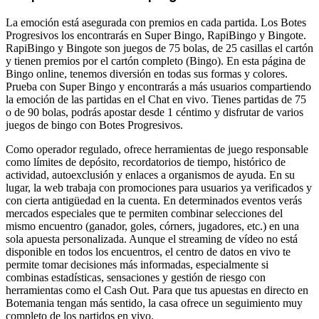
La emoción está asegurada con premios en cada partida. Los Botes
Progresivos los encontrarás en Super Bingo, RapiBingo y Bingote.
RapiBingo y Bingote son juegos de 75 bolas, de 25 casillas el cartón
y tienen premios por el cartón completo (Bingo). En esta página de
Bingo online, tenemos diversión en todas sus formas y colores.
Prueba con Super Bingo y encontrarás a más usuarios compartiendo
la emoción de las partidas en el Chat en vivo. Tienes partidas de 75
o de 90 bolas, podrás apostar desde 1 céntimo y disfrutar de varios
juegos de bingo con Botes Progresivos.
Como operador regulado, ofrece herramientas de juego responsable
como límites de depósito, recordatorios de tiempo, histórico de
actividad, autoexclusión y enlaces a organismos de ayuda. En su
lugar, la web trabaja con promociones para usuarios ya verificados y
con cierta antigüedad en la cuenta. En determinados eventos verás
mercados especiales que te permiten combinar selecciones del
mismo encuentro (ganador, goles, córners, jugadores, etc.) en una
sola apuesta personalizada. Aunque el streaming de vídeo no está
disponible en todos los encuentros, el centro de datos en vivo te
permite tomar decisiones más informadas, especialmente si
combinas estadísticas, sensaciones y gestión de riesgo con
herramientas como el Cash Out. Para que tus apuestas en directo en
Botemania tengan más sentido, la casa ofrece un seguimiento muy
completo de los partidos en vivo.