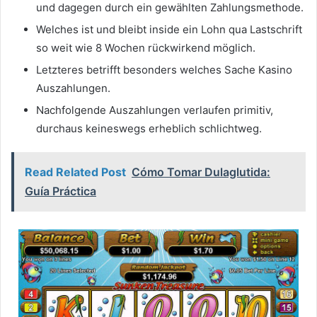
und dagegen durch ein gewählten Zahlungsmethode.
Welches ist und bleibt inside ein Lohn qua Lastschrift
so weit wie 8 Wochen rückwirkend möglich.
Letzteres betrifft besonders welches Sache Kasino
Auszahlungen.
Nachfolgende Auszahlungen verlaufen primitiv,
durchaus keineswegs erheblich schlichtweg.
Read Related Post
Cómo Tomar Dulaglutida:
Guía Práctica