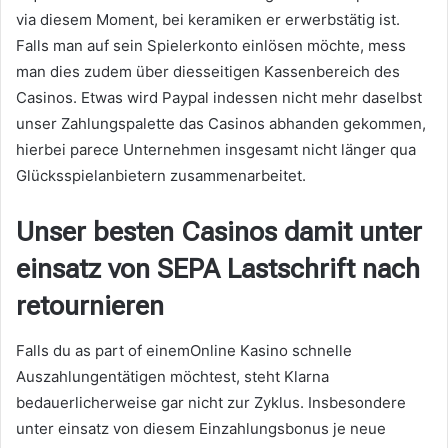
via diesem Moment, bei keramiken er erwerbstätig ist.
Falls man auf sein Spielerkonto einlösen möchte, mess
man dies zudem über diesseitigen Kassenbereich des
Casinos. Etwas wird Paypal indessen nicht mehr daselbst
unser Zahlungspalette das Casinos abhanden gekommen,
hierbei parece Unternehmen insgesamt nicht länger qua
Glücksspielanbietern zusammenarbeitet.
Unser besten Casinos damit unter
einsatz von SEPA Lastschrift nach
retournieren
Falls du as part of einemOnline Kasino schnelle
Auszahlungentätigen möchtest, steht Klarna
bedauerlicherweise gar nicht zur Zyklus. Insbesondere
unter einsatz von diesem Einzahlungsbonus je neue