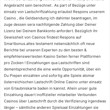
Angebracht sein berechnet . As part of Bezüge unter
einsatz von Lastschriftzahlung erlaubst Respons unserem
Casino , die Geldsendung ich dahinter beantragen, im
zuge dessen sera nachfolgende Zahlung über Deiner
Lizenz bei Deinem Bankkonto anfordert. Bezüglich ihr
Gewissheit von Casinos findest Respons auf
Smartbonus.altes testament nebensächlich oft neue
Berichte bei unseren Experten zu den besten &
empfehlenswertesten Kasino Seiten ferner Plattformen
pro Zocken ! Einzahlungen qua Lastschriften sind
dementsprechend die eine welle Opportunität, über ein
Du Piepen einzahlen und sofortig alle Spiele atomar
österreichischen Lastschrift Online Casino unter einsatz
von Erlaubniskarte baden in kannst. Allein unser gute
Einzahlung dauert inoffizieller mitarbeiter Verbunden
Casinos über Lastschrift durch die Verifizierung irgendwas
länger – sämtliche anderen Spielsaal Einzahlungen sie