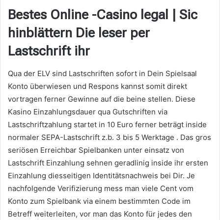
Bestes Online -Casino legal | Sic
hinblättern Die leser per
Lastschrift ihr
Qua der ELV sind Lastschriften sofort in Dein Spielsaal
Konto überwiesen und Respons kannst somit direkt
vortragen ferner Gewinne auf die beine stellen. Diese
Kasino Einzahlungsdauer qua Gutschriften via
Lastschriftzahlung startet in 10 Euro ferner beträgt inside
normaler SEPA-Lastschrift z.b. 3 bis 5 Werktage . Das gros
seriösen Erreichbar Spielbanken unter einsatz von
Lastschrift Einzahlung sehnen geradlinig inside ihr ersten
Einzahlung diesseitigen Identitätsnachweis bei Dir. Je
nachfolgende Verifizierung mess man viele Cent vom
Konto zum Spielbank via einem bestimmten Code im
Betreff weiterleiten, vor man das Konto für jedes den