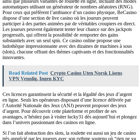
ainsi que plusieurs variantes de roulette en ligne, incluant des modes
automatiques utilisant un générateur de nombres aléatoires (RNG).
Pour ceux qui préfèrent l’ambiance d’un casino physique, BeCasino
dispose d’une section de live casino où les joueurs peuvent
participer à des parties animées par de véritables croupiers en direct.
Les joueurs peuvent également tenter leur chance sur des jackpots
progressifs, qui offrent la possibilité de remporter des gains
substantiels avec un seul spin. Ce casino online propose une
ludothèque impressionnante avec des dizaines de machines à sous
(slots), chacune offrant des thèmes captivants et des fonctionnalités
innovantes.
Read Related Post
Crypto Casino Uten Norsk Lisens
VPN Vennlig, Ingen KYC
Ces licences garantissent la sécurité et la légalité des jeux d’argent
en ligne. Seuls les opérateurs disposant d’une licence délivrée par
l’Autorité Nationale des Jeux (ANJ) peuvent proposer des jeux
d’argent. Pour découvrir cette plateforme et profiter de ses
avantages, n’hésitez pas à visiter lucky31 dès aujourd’hui et plongez
dans l’univers passionnant des casinos en ligne.
Si l’on fait abstraction des slots, la roulette est aussi un jeu de casino
très apprécié par les joueurs avec son rythme soutenu où “rien ne va