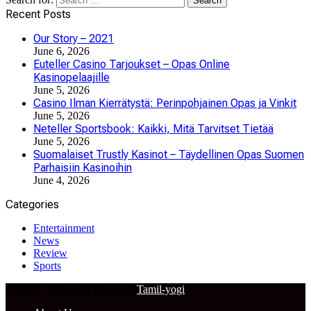
Recent Posts
Our Story – 2021
June 6, 2026
Euteller Casino Tarjoukset – Opas Online
Kasinopelaajille
June 5, 2026
Casino Ilman Kierrätystä: Perinpohjainen Opas ja Vinkit
June 5, 2026
Neteller Sportsbook: Kaikki, Mitä Tarvitset Tietää
June 5, 2026
Suomalaiset Trustly Kasinot – Täydellinen Opas Suomen
Parhaisiin Kasinoihin
June 4, 2026
Categories
Entertainment
News
Review
Sports
© 2024 – All Right Reserved
Tamil-yogi