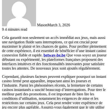
Mason
March 3, 2026
9
4 minutes read
Cela garantit non seulement un accès immédiat aux jeux, mais aussi
une navigation fluide sans interruptions, ce qui est crucial pour
maximiser le plaisir et les chances de gains. Pour profiter pleinement
de cette expérience, il est essentiel de bénéficier d’une instant casino
connexion fiable et rapide.
betway-be.be
Que vous soyez un joueur
débutant ou expérimenté, les plateformes françaises proposent des
interfaces intuitives et des fonctionnalités innovantes pour satisfaire
toutes les attentes. De nouveaux jeux sont ajoutés régulièrement.
Cependant, plusieurs facteurs peuvent expliquer pourquoi un instant
casino fermé peut apparaître, impactant ainsi les joueurs et
l’industrie. Parmi les phénomènes récents, la fermeture de certains
casinos instantanés a suscité beaucoup d’interrogations. Pour tirer le
meilleur parti des promotions, il est important de bien lire les
conditions d’utilisation, notamment les exigences de mise et les
restrictions sur certains jeux. Cela peut rendre votre expérience de
jeu encore plus agréable. Assurez-vous également que le site utilise