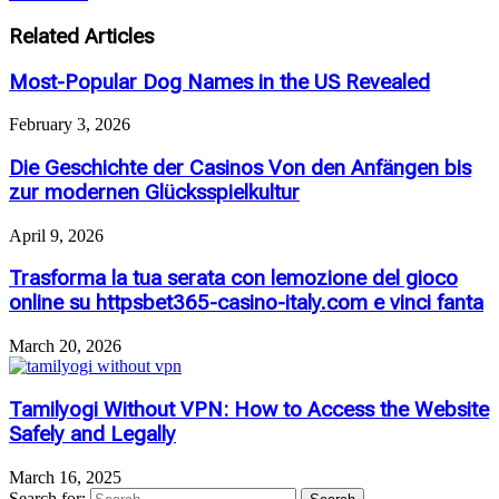
Related Articles
Most-Popular Dog Names in the US Revealed
February 3, 2026
Die Geschichte der Casinos Von den Anfängen bis
zur modernen Glücksspielkultur
April 9, 2026
Trasforma la tua serata con lemozione del gioco
online su httpsbet365-casino-italy.com e vinci fanta
March 20, 2026
Tamilyogi Without VPN: How to Access the Website
Safely and Legally
March 16, 2025
Search for: