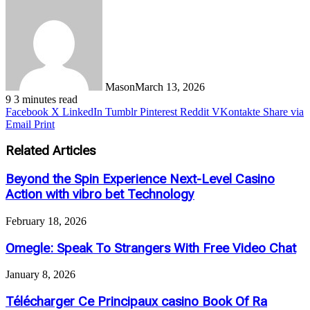
Mason
March 13, 2026
9
3 minutes read
Facebook
X
LinkedIn
Tumblr
Pinterest
Reddit
VKontakte
Share via
Email
Print
Related Articles
Beyond the Spin Experience Next-Level Casino
Action with vibro bet Technology
February 18, 2026
Omegle: Speak To Strangers With Free Video Chat
January 8, 2026
Télécharger Ce Principaux casino Book Of Ra