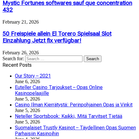
Mystic Fortunes softwares sauf que concentration
432
February 21, 2026
50 Freispiele allein El Torero Spielsaal Slot
Einzahlung Jetzt fix verfügbar!
February 26, 2026
Search for:
Recent Posts
Our Story – 2021
June 6, 2026
Euteller Casino Tarjoukset – Opas Online
Kasinopelaajille
June 5, 2026
Casino Ilman Kierrätystä: Perinpohjainen Opas ja Vinkit
June 5, 2026
Neteller Sportsbook: Kaikki, Mitä Tarvitset Tietää
June 5, 2026
Suomalaiset Trustly Kasinot – Täydellinen Opas Suomen
Parhaisiin Kasinoihin