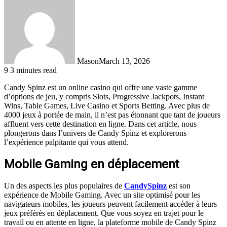
Mason
March 13, 2026
9
3 minutes read
Candy Spinz est un online casino qui offre une vaste gamme
d’options de jeu, y compris Slots, Progressive Jackpots, Instant
Wins, Table Games, Live Casino et Sports Betting. Avec plus de
4000 jeux à portée de main, il n’est pas étonnant que tant de joueurs
affluent vers cette destination en ligne. Dans cet article, nous
plongerons dans l’univers de Candy Spinz et explorerons
l’expérience palpitante qui vous attend.
Mobile Gaming en déplacement
Un des aspects les plus populaires de
CandySpinz
est son
expérience de Mobile Gaming. Avec un site optimisé pour les
navigateurs mobiles, les joueurs peuvent facilement accéder à leurs
jeux préférés en déplacement. Que vous soyez en trajet pour le
travail ou en attente en ligne, la plateforme mobile de Candy Spinz