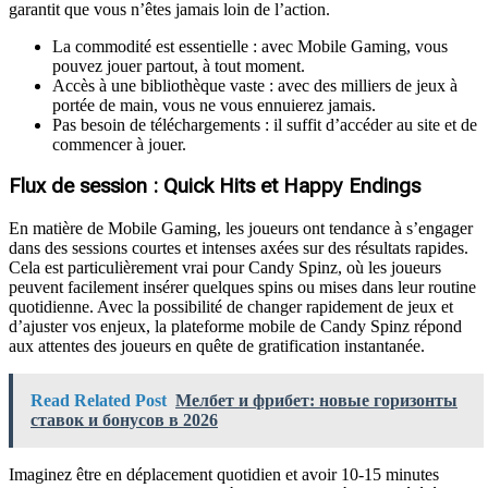
garantit que vous n’êtes jamais loin de l’action.
La commodité est essentielle : avec Mobile Gaming, vous
pouvez jouer partout, à tout moment.
Accès à une bibliothèque vaste : avec des milliers de jeux à
portée de main, vous ne vous ennuierez jamais.
Pas besoin de téléchargements : il suffit d’accéder au site et de
commencer à jouer.
Flux de session : Quick Hits et Happy Endings
En matière de Mobile Gaming, les joueurs ont tendance à s’engager
dans des sessions courtes et intenses axées sur des résultats rapides.
Cela est particulièrement vrai pour Candy Spinz, où les joueurs
peuvent facilement insérer quelques spins ou mises dans leur routine
quotidienne. Avec la possibilité de changer rapidement de jeux et
d’ajuster vos enjeux, la plateforme mobile de Candy Spinz répond
aux attentes des joueurs en quête de gratification instantanée.
Read Related Post
Мелбет и фрибет: новые горизонты
ставок и бонусов в 2026
Imaginez être en déplacement quotidien et avoir 10-15 minutes