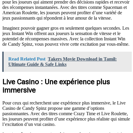
pour les joueurs qui aiment prendre des décisions rapides et recevoir
des récompenses instantanées. Avec des titres comme Spaceman et
American Roulette, les joueurs peuvent profiter d’une variété de
jeux passionnants qui répondent à leur amour de la vitesse.
Imaginez pouvoir gagner gros en seulement quelques secondes. Les
jeux Instant Win offrent aux joueurs la sensation de vitesse et le
potentiel de récompenses massives. Avec la collection Instant Win
de Candy Spinz, vous pouvez vivre cette excitation par vous-même.
Read Related Post
Takers Movie Download in Tamil:
Ultimate Guide & Safe Links
Live Casino : Une expérience plus
immersive
Pour ceux qui recherchent une expérience plus immersive, le Live
Casino de Candy Spinz propose une gamme d’options
passionnantes. Avec des titres comme Crazy Time et Live Roulette,
les joueurs peuvent profiter d’une expérience plus réaliste qui simule
l’excitation d’un vrai casino.