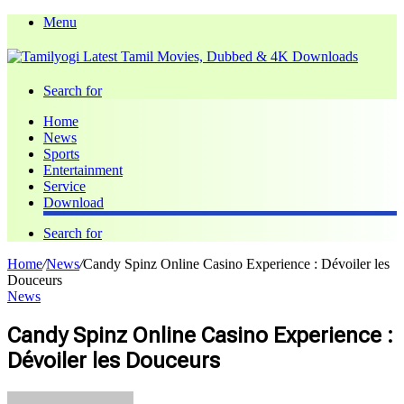
Menu
Search for
Home
News
Sports
Entertainment
Service
Download
Search for
Home
/
News
/
Candy Spinz Online Casino Experience : Dévoiler les
Douceurs
News
Candy Spinz Online Casino Experience :
Dévoiler les Douceurs