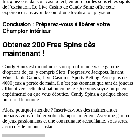
Imaginez être dans un casino réel, entouré par les sons et les sights
de l’excitation. Le Live Casino de Candy Spinz offre cette
expérience sans avoir besoin d’une localisation physique.
Conclusion : Préparez-vous à libérer votre
Champion intérieur
Obtenez 200 Free Spins dès
maintenant !
Candy Spinz est un online casino qui offre une vaste gamme
d’options de jeu, y compris Slots, Progressive Jackpots, Instant
Wins, Table Games, Live Casino et Sports Betting. Avec plus de
4000 jeux à portée de main, il n’est pas étonnant que tant de joueurs
affluent vers cette destination en ligne. Que vous soyez un joueur
expérimenté ou que vous débutiez, Candy Spinz a quelque chose
pour tout le monde.
Alors, pourquoi attendre ? Inscrivez-vous dès maintenant et
préparez-vous à libérer votre champion intérieur. Avec une gamme
de jeux passionnants et une communauté accueillante, vous serez
accro dès le premier instant.