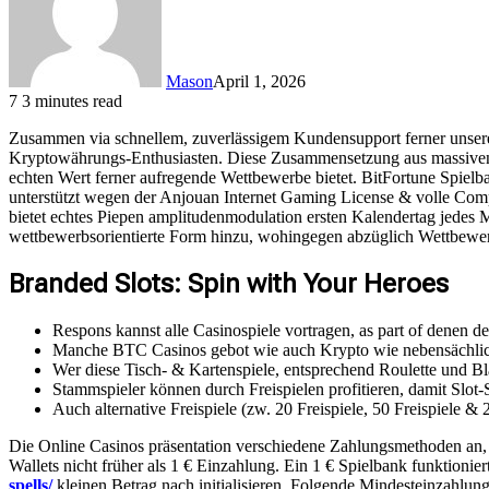
Mason
April 1, 2026
7
3 minutes read
Zusammen via schnellem, zuverlässigem Kundensupport ferner unserem
Kryptowährungs-Enthusiasten. Diese Zusammensetzung aus massiven 
echten Wert ferner aufregende Wettbewerbe bietet.
BitFortune Spielba
unterstützt wegen der Anjouan Internet Gaming License & volle Compl
bietet echtes Piepen amplitudenmodulation ersten Kalendertag jedes 
wettbewerbsorientierte Form hinzu, wohingegen abzüglich Wettbewerb
Branded Slots: Spin with Your Heroes
Respons kannst alle Casinospiele vortragen, as part of denen de
Manche BTC Casinos gebot wie auch Krypto wie nebensächlich Eu
Wer diese Tisch- & Kartenspiele, entsprechend Roulette und B
Stammspieler können durch Freispielen profitieren, damit Slot
Auch alternative Freispiele (zw. 20 Freispiele, 50 Freispiele &
Die Online Casinos präsentation verschiedene Zahlungsmethoden an, 
Wallets nicht früher als 1 € Einzahlung. Ein 1 € Spielbank funktioni
spells/
kleinen Betrag nach initialisieren. Folgende Mindesteinzahlun