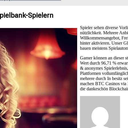
pielbank-Spielern
Spieler sehen diverse Vorl
nützlichkeit. Mehrere Anb
Willkommensangebot, Frei
hinter aktivieren. Unser G
bauen meistens Spielautom
Gamer können an dieser st
Wert durch 96,71 % erwar
& anonymes Spielerlebnis,
Plattformen vollumfänglic
mehrere durch In besitz sei
machen BTC Casinos via Kr
die dankeschön Blockchain