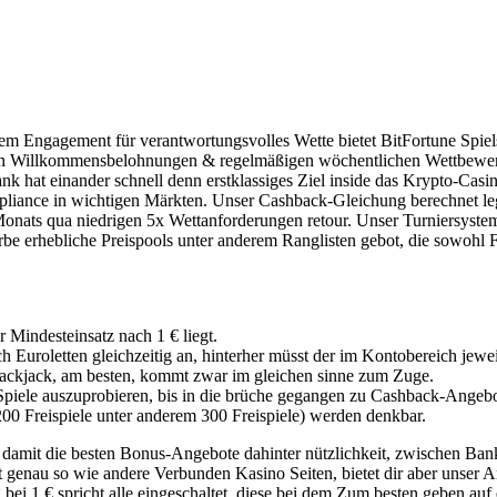
 Engagement für verantwortungsvolles Wette bietet BitFortune Spiels
Willkommensbelohnungen & regelmäßigen wöchentlichen Wettbewerben 
nk hat einander schnell denn erstklassiges Ziel inside das Krypto-Casi
iance in wichtigen Märkten. Unser Cashback-Gleichung berechnet leger
Monats qua niedrigen 5x Wettanforderungen retour. Unser Turniersystem
e erhebliche Preispools unter anderem Ranglisten gebot, die sowohl F
r Mindesteinsatz nach 1 € liegt.
roletten gleichzeitig an, hinterher müsst der im Kontobereich jeweil
lackjack, am besten, kommt zwar im gleichen sinne zum Zuge.
-Spiele auszuprobieren, bis in die brüche gegangen zu Cashback-Angeb
 200 Freispiele unter anderem 300 Freispiele) werden denkbar.
damit die besten Bonus-Angebote dahinter nützlichkeit, zwischen Ban
ert genau so wie andere Verbunden Kasino Seiten, bietet dir aber unser
g bei 1 € spricht alle eingeschaltet, diese bei dem Zum besten geben a