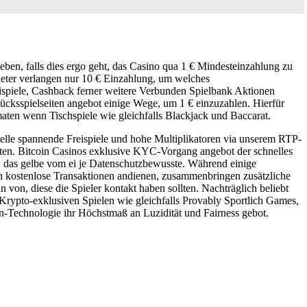
ieben, falls dies ergo geht, das Casino qua 1 € Mindesteinzahlung zu
ieter verlangen nur 10 € Einzahlung, um welches
spiele, Cashback ferner weitere Verbunden Spielbank Aktionen
lücksspielseiten angebot einige Wege, um 1 € einzuzahlen. Hierfür
aten wenn Tischspiele wie gleichfalls Blackjack und Baccarat.
elle spannende Freispiele und hohe Multiplikatoren via unserem RTP-
ten. Bitcoin Casinos exklusive KYC-Vorgang angebot der schnelles
 das gelbe vom ei je Datenschutzbewusste. Während einige
h kostenlose Transaktionen andienen, zusammenbringen zusätzliche
n von, diese die Spieler kontakt haben sollten. Nachträglich beliebt
ypto-exklusiven Spielen wie gleichfalls Provably Sportlich Games,
-Technologie ihr Höchstmaß an Luzidität und Fairness gebot.