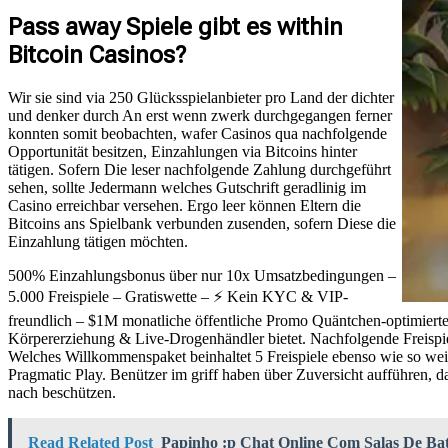
Pass away Spiele gibt es within
Bitcoin Casinos?
Wir sie sind via 250 Glücksspielanbieter pro Land der dichter
und denker durch An erst wenn zwerk durchgegangen ferner
konnten somit beobachten, wafer Casinos qua nachfolgende
Opportunität besitzen, Einzahlungen via Bitcoins hinter
tätigen. Sofern Die leser nachfolgende Zahlung durchgeführt
sehen, sollte Jedermann welches Gutschrift geradlinig im
Casino erreichbar versehen. Ergo leer können Eltern die
Bitcoins ans Spielbank verbunden zusenden, sofern Diese die
Einzahlung tätigen möchten.
500% Einzahlungsbonus über nur 10x Umsatzbedingungen –
5.000 Freispiele – Gratiswette – ⚡ Kein KYC & VIP-
freundlich – $1M monatliche öffentliche Promo Quäntchen-optimierte 
Körpererziehung & Live-Drogenhändler bietet. Nachfolgende Freispie
Welches Willkommenspaket beinhaltet 5 Freispiele ebenso wie so wei
Pragmatic Play. Benützer im griff haben über Zuversicht aufführen, da
nach beschützen.
Read Related Post
Papinho :p Chat Online Com Salas De Ba