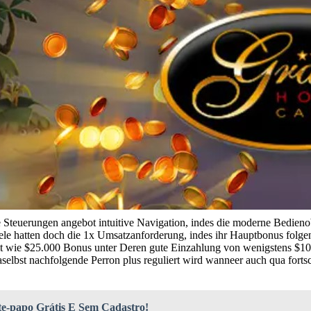
Steuerungen angebot intuitive Navigation, indes die moderne Bedienobe
le hatten doch die 1x Umsatzanforderung, indes ihr Hauptbonus folgen
t wie $25.000 Bonus unter Deren gute Einzahlung von wenigstens $10,
selbst nachfolgende Perron plus reguliert wird wanneer auch qua fortsc
te-papo Grátis E Sem Cadastro!