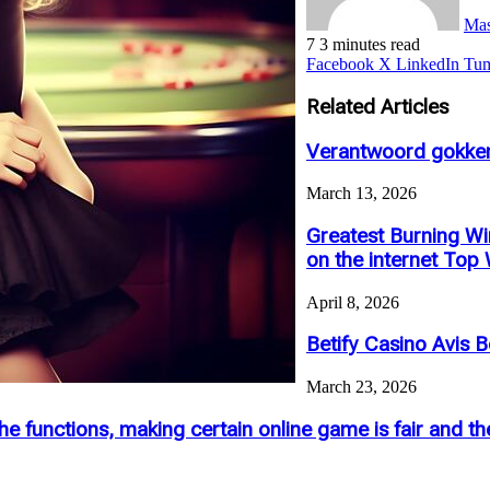
Ma
7
3 minutes read
Facebook
X
LinkedIn
Tum
Related Articles
Verantwoord gokken
March 13, 2026
Greatest Burning Wi
on the internet Top
April 8, 2026
Betify Casino Avis 
March 23, 2026
the functions, making certain online game is fair and 