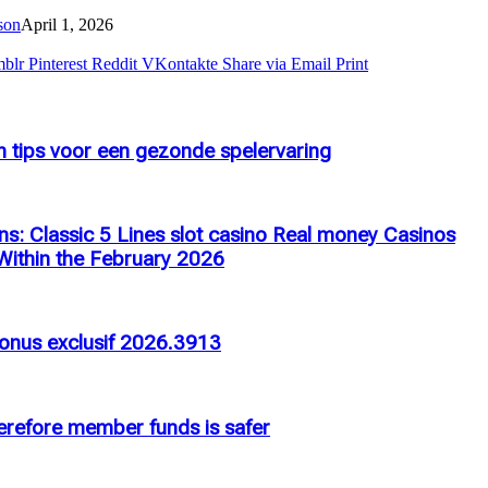
son
April 1, 2026
blr
Pinterest
Reddit
VKontakte
Share via Email
Print
 tips voor een gezonde spelervaring
ns: Classic 5 Lines slot casino Real money Casinos
 Within the February 2026
Bonus exclusif 2026.3913
therefore member funds is safer