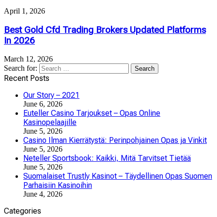
April 1, 2026
Best Gold Cfd Trading Brokers Updated Platforms
In 2026
March 12, 2026
Search for:
Recent Posts
Our Story – 2021
June 6, 2026
Euteller Casino Tarjoukset – Opas Online
Kasinopelaajille
June 5, 2026
Casino Ilman Kierrätystä: Perinpohjainen Opas ja Vinkit
June 5, 2026
Neteller Sportsbook: Kaikki, Mitä Tarvitset Tietää
June 5, 2026
Suomalaiset Trustly Kasinot – Täydellinen Opas Suomen
Parhaisiin Kasinoihin
June 4, 2026
Categories