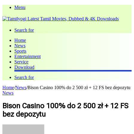
Menu
Search for
Home
News
Sports
Entertainment
Service
Download
Search for
Home
/
News
/
Bison Casino ️100% do 2 500 zł + 12 FS bez depozytu
News
Bison Casino ️100% do 2 500 zł + 12 FS
bez depozytu