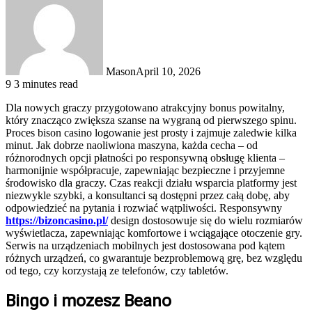
Mason
April 10, 2026
9
3 minutes read
Dla nowych graczy przygotowano atrakcyjny bonus powitalny,
który znacząco zwiększa szanse na wygraną od pierwszego spinu.
Proces bison casino logowanie jest prosty i zajmuje zaledwie kilka
minut. Jak dobrze naoliwiona maszyna, każda cecha – od
różnorodnych opcji płatności po responsywną obsługę klienta –
harmonijnie współpracuje, zapewniając bezpieczne i przyjemne
środowisko dla graczy. Czas reakcji działu wsparcia platformy jest
niezwykle szybki, a konsultanci są dostępni przez całą dobę, aby
odpowiedzieć na pytania i rozwiać wątpliwości. Responsywny
https://bizoncasino.pl/
design dostosowuje się do wielu rozmiarów
wyświetlacza, zapewniając komfortowe i wciągające otoczenie gry.
Serwis na urządzeniach mobilnych jest dostosowana pod kątem
różnych urządzeń, co gwarantuje bezproblemową grę, bez względu
od tego, czy korzystają ze telefonów, czy tabletów.
Bingo i mozesz Beano