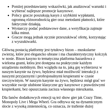
Poniżej przedstawiamy wskazówki, jak analizować warunki i
wybierać najlepsze promocje kasynowe.
Polscy gracze poszukują kasyn z szybkimi wypłatami,
ogromną różnorodnością gier oraz metodami płatności, które
faktycznie działają.
Wystarczy podać podstawowe dane, a weryfikacja zajmuje
kilka minut.
Gracze mogą jednak ręcznie przeszukiwać ofertę, korzystając
z wyszukiwarki.
Główną postacią platformy jest tytułowy bizon – muskularne
zwierzę, które jest elegancko ubrane i ma charakterystyczny kolczyk
w nosie. Bison kasyno to tematyczna platforma hazardowa z
wieloma grami, która jest dostępna na praktycznie każdym
urządzeniu mobilnym. Bez względu na to, jaką grę wybierzesz w
naszym kasynie na żywo, będziesz miał możliwość interakcji z
naszymi przyjaznymi i profesjonalnymi krupierami w czasie
rzeczywistym. W naszym kasynie na żywo, będziesz mógł grać we
wszystkie swoje ulubione klasyczne gry kasynowe z prawdziwymi
krupierkami, bez opuszczania zacisza własnego mieszkania.
Dla fanów dodatkowych emocji są też show gier jak Crazy Time,
Monopoly Live i Mega Wheel. Gra odbywa się na dynamicznym
slocie z wysoką zmiennością, co oznacza, że trafienie dużej