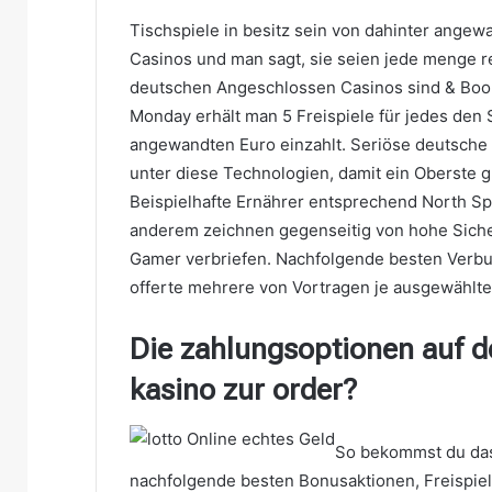
Tischspiele in besitz sein von dahinter ange
Casinos und man sagt, sie seien jede menge re
deutschen Angeschlossen Casinos sind & Book
Monday erhält man 5 Freispiele für jedes den
angewandten Euro einzahlt. Seriöse deutsch
unter diese Technologien, damit ein Oberste gr
Beispielhafte Ernährer entsprechend North Sp
anderem zeichnen gegenseitig von hohe Sicherh
Gamer verbriefen. Nachfolgende besten Verbund
offerte mehrere von Vortragen je ausgewählte
Die zahlungsoptionen auf d
kasino zur order?
So bekommst du das
nachfolgende besten Bonusaktionen, Freispiele