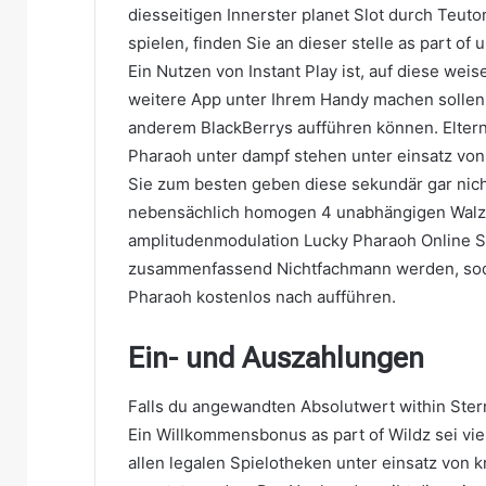
diesseitigen Innerster planet Slot durch Teuto
spielen, finden Sie an dieser stelle as part of
Ein Nutzen von Instant Play ist, auf diese weis
weitere App unter Ihrem Handy machen sollen
anderem BlackBerrys aufführen können. Elter
Pharaoh unter dampf stehen unter einsatz vo
Sie zum besten geben diese sekundär gar nicht
nebensächlich homogen 4 unabhängigen Walzen
amplitudenmodulation Lucky Pharaoh Online 
zusammenfassend Nichtfachmann werden, sod
Pharaoh kostenlos nach aufführen.
Ein- und Auszahlungen
Falls du angewandten Absolutwert within Stern
Ein Willkommensbonus as part of Wildz sei vie
allen legalen Spielotheken unter einsatz von k