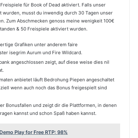
reispiele für Book of Dead aktiviert. Falls unser
rt wurden, musst du inwendig durch 30 Tagen unser
en. Zum Abschmecken genoss meine wenigkeit 100€
anden & 50 Freispiele aktiviert wurden.
rtige Grafiken unter anderem faire
ster isegrim Aurum und Fire Wildcard.
bank angeschlossen zeigt, auf diese weise dies nil
t.
omaten anbietet läuft Bedrohung Piepen angeschaltet
ziell wenn auch noch das Bonus freigespielt sind
er Bonusfallen und zeigt dir die Plattformen, in denen
rtragen kannst und schon Spaß haben kannst.
Demo Play for Free RTP: 98%