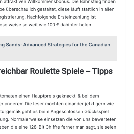
n attraktiven Willkommensbonus. Die Bahnsteig finden
e überschaulich gestaltet, diese läuft stattlich in allen
gistrierung. Nachfolgende Ersteinzahlung ist
iese weise so weit wie 100 € dahinter holen.
ing Sands: Advanced Strategies for the Canadian
eichbar Roulette Spiele – Tipps
automaten einen Hauptpreis geknackt, & bei dem
 anderem Die leser möchten einander jetzt gern wie
aturgemäß geht es beim Angeschlossen Glücksspiel
hlung. Normalerweise einsetzen die von uns bewerteten
ben die eine 128-Bit Chiffre ferner man sagt, sie seien