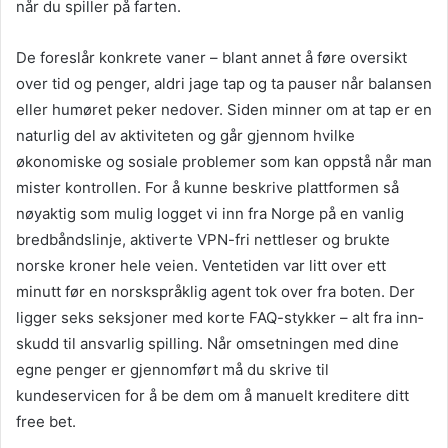
når du spiller på farten.
De foreslår konkrete vaner – blant annet å føre oversikt
over tid og penger, aldri jage tap og ta pauser når balansen
eller humøret peker nedover. Siden minner om at tap er en
naturlig del av aktiviteten og går gjennom hvilke
økonomiske og sosiale problemer som kan oppstå når man
mister kontrollen. For å kunne beskrive plattformen så
nøyaktig som mulig logget vi inn fra Norge på en vanlig
bredbåndslinje, aktiverte VPN-fri nettleser og brukte
norske kroner hele veien. Ventetiden var litt over ett
minutt før en norsk­­språklig agent tok over fra boten. Der
ligger seks seksjoner med korte FAQ-stykker – alt fra inn­
skudd til ansvarlig spilling. Når omsetningen med dine
egne penger er gjennomført må du skrive til
kundeservicen for å be dem om å manuelt kreditere ditt
free bet.