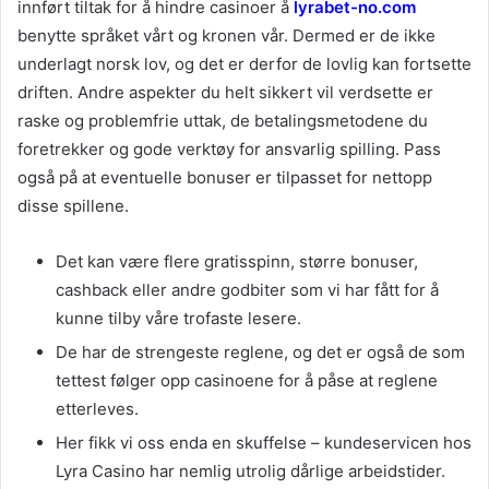
innført tiltak for å hindre casinoer å
lyrabet-no.com
benytte språket vårt og kronen vår. Dermed er de ikke
underlagt norsk lov, og det er derfor de lovlig kan fortsette
driften. Andre aspekter du helt sikkert vil verdsette er
raske og problemfrie uttak, de betalingsmetodene du
foretrekker og gode verktøy for ansvarlig spilling. Pass
også på at eventuelle bonuser er tilpasset for nettopp
disse spillene.
Det kan være flere gratisspinn, større bonuser,
cashback eller andre godbiter som vi har fått for å
kunne tilby våre trofaste lesere.
De har de strengeste reglene, og det er også de som
tettest følger opp casinoene for å påse at reglene
etterleves.
Her fikk vi oss enda en skuffelse – kundeservicen hos
Lyra Casino har nemlig utrolig dårlige arbeidstider.