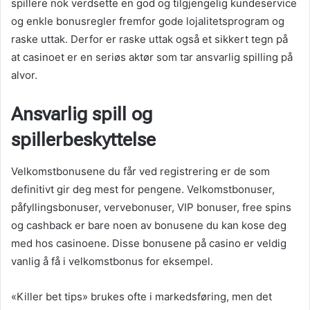
spillere nok verdsette en god og tilgjengelig kundeservice
og enkle bonusregler fremfor gode lojalitetsprogram og
raske uttak. Derfor er raske uttak også et sikkert tegn på
at casinoet er en seriøs aktør som tar ansvarlig spilling på
alvor.
Ansvarlig spill og
spillerbeskyttelse
Velkomstbonusene du får ved registrering er de som
definitivt gir deg mest for pengene. Velkomstbonuser,
påfyllingsbonuser, vervebonuser, VIP bonuser, free spins
og cashback er bare noen av bonusene du kan kose deg
med hos casinoene. Disse bonusene på casino er veldig
vanlig å få i velkomstbonus for eksempel.
«Killer bet tips» brukes ofte i markedsføring, men det