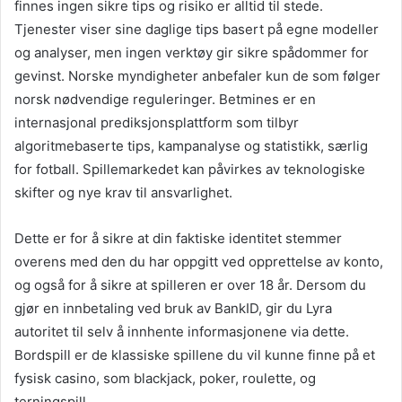
finnes ingen sikre tips og risiko er alltid til stede.
Tjenester viser sine daglige tips basert på egne modeller
og analyser, men ingen verktøy gir sikre spådommer for
gevinst. Norske myndigheter anbefaler kun de som følger
norsk nødvendige reguleringer. Betmines er en
internasjonal prediksjonsplattform som tilbyr
algoritmebaserte tips, kampanalyse og statistikk, særlig
for fotball. Spillemarkedet kan påvirkes av teknologiske
skifter og nye krav til ansvarlighet.
Dette er for å sikre at din faktiske identitet stemmer
overens med den du har oppgitt ved opprettelse av konto,
og også for å sikre at spilleren er over 18 år. Dersom du
gjør en innbetaling ved bruk av BankID, gir du Lyra
autoritet til selv å innhente informasjonene via dette.
Bordspill er de klassiske spillene du vil kunne finne på et
fysisk casino, som blackjack, poker, roulette, og
terningspill.