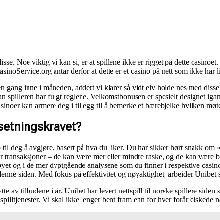
sse. Noe viktig vi kan si, er at spillene ikke er rigget på dette casinoet
sinoService.org antar derfor at dette er et casino på nett som ikke har li
gang inne i måneden, addert vi klarer så vidt elv holde nes med disse fan
 lan spilleren har fulgt reglene. Velkomstbonusen er spesielt designet igan
noer kan armere deg i tillegg til å bemerke et bærebjelke hvilken møt
setningskravet?
pp til deg å avgjøre, basert på hva du liker. Du har sikker hørt snakk om
er transaksjoner – de kan være mer eller mindre raske, og de kan være bå
et og i de mer dyptgående analysene som du finner i respektive casinoa
på denne siden. Med fokus på effektivitet og nøyaktighet, arbeider Unib
av tilbudene i år. Unibet har levert nettspill til norske spillere siden 
r spilltjenester. Vi skal ikke lenger bent fram enn for hver forår elskede 