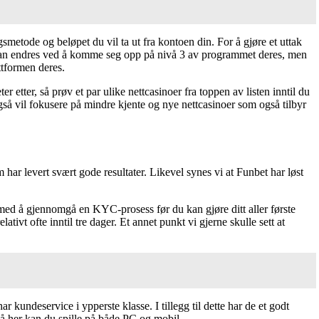
smetode og beløpet du vil ta ut fra kontoen din. For å gjøre et uttak
 kan endres ved å komme seg opp på nivå 3 av programmet deres, men
ttformen deres.
 etter, så prøv et par ulike nettcasinoer fra toppen av listen inntil du
 også vil fokusere på mindre kjente og nye nettcasinoer som også tilbyr
 har levert svært gode resultater. Likevel synes vi at Funbet har løst
e med å gjennomgå en KYC-prosess før du kan gjøre ditt aller første
tivt ofte inntil tre dager. Et annet punkt vi gjerne skulle sett at
 kundeservice i ypperste klasse. I tillegg til dette har de et godt
 så her kan du spille på både PC og mobil.