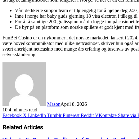
Vårt dedikerte supportteam er tilgjengelig for å hjelpe deg 24/7,
Inne i norge har baby guds gjerning 18 visa electron i tillegg ti
For å få samtlige 200 gratisspinn må du logge inn på casinoet h
De byr på en plattform som norske spillere er godt kjent med fr
FunBet Casino er en nykommer i det norske markedet, lansert i 2024. Tr
være hovedkommunikator med ulike nettcasinoer, skriver hun også arti
svært anerkjent nettcasino med mange års erfaring og tusenvis av posi
selvekskludering.
Mason
April 8, 2026
10
4 minutes read
Facebook
X
LinkedIn
Tumblr
Pinterest
Reddit
VKontakte
Share via 
Related Articles