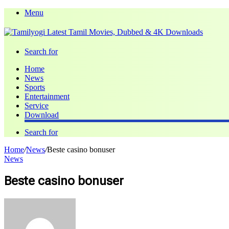
Menu
Search for
Home
News
Sports
Entertainment
Service
Download
Search for
Home
/
News
/
Beste casino bonuser
News
Beste casino bonuser