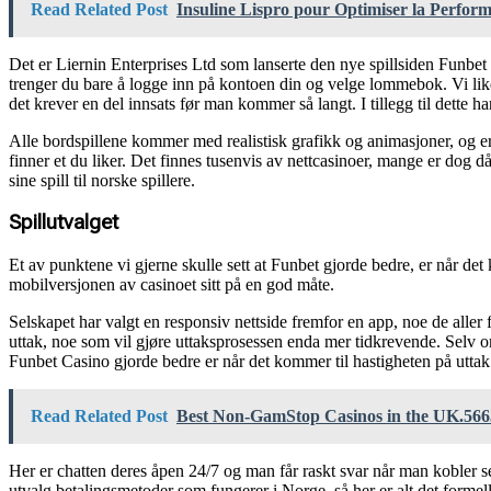
Read Related Post
Insuline Lispro pour Optimiser la Perfor
Det er Liernin Enterprises Ltd som lanserte den nye spillsiden Funbet h
trenger du bare å logge inn på kontoen din og velge lommebok. Vi l
det krever en del innsats før man kommer så langt. I tillegg til dette 
Alle bordspillene kommer med realistisk grafikk og animasjoner, og er t
finner et du liker. Det finnes tusenvis av nettcasinoer, mange er dog då
sine spill til norske spillere.
Spillutvalget
Et av punktene vi gjerne skulle sett at Funbet gjorde bedre, er når det
mobilversjonen av casinoet sitt på en god måte.
Selskapet har valgt en responsiv nettside fremfor en app, noe de aller
uttak, noe som vil gjøre uttaksprosessen enda mer tidkrevende. Selv om de
Funbet Casino gjorde bedre er når det kommer til hastigheten på uttak
Read Related Post
Best Non-GamStop Casinos in the UK.566
Her er chatten deres åpen 24/7 og man får raskt svar når man kobler seg
utvalg betalingsmetoder som fungerer i Norge, så her er alt det formell